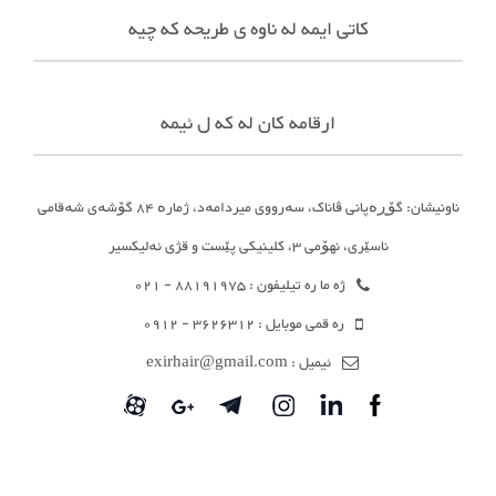
کاتی ایمه له ناوه ی طریحه که چیه
ارقامه کان له که ل ئیمه
ناونیشان: گۆڕەپانی ڤاناک، سەرووی میردامەد، ژمارە ٨٤ گۆشەی شەقامی
ناسێری، نهۆمی ٣، کلینیکی پێست و قژی ئەلیکسیر
ژه ما ره تیلیفون : 88191975 - 021
ره قمی موبایل : 3626312 - 0912
ئیمیل : exirhair@gmail.com