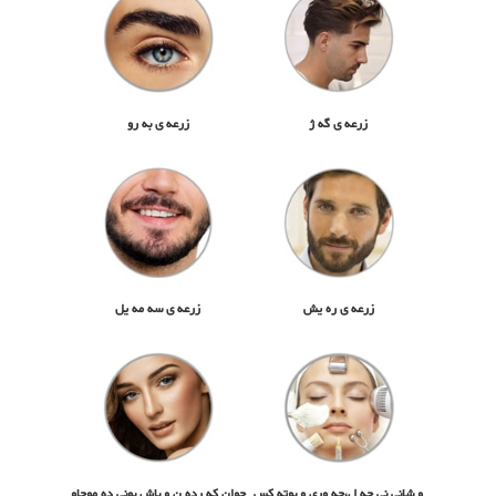
زرعه ی گه ژ
زرعه ی به رو
زرعه ی ره یش
زرعه ی سه مه یل
و شانی نی جه ل،چه وری و بوته کس
جوان که رده ن و باش بونی ده موچاو