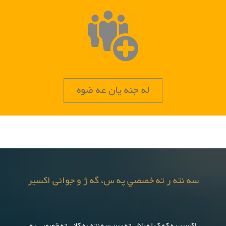
له جنه یان عه ضوه
سه نته ر ته خصصي په س، گه ژ و جوانی اکسیر
اکسیر یه که ک له باش ته رین سه نته ره کاني ته خصصی په