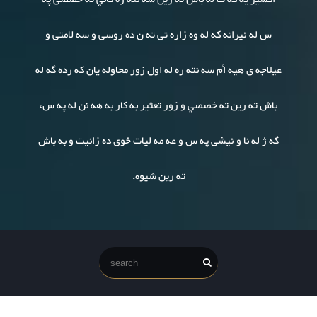
س له ئیرانه که له وه زاره تی ته ن ده روسی و سه لامتی و
عیلاجه ی هیه أم سه نته ره له اول زور محاوله یان که رده گه له
باش ته رین ته خصصي و زور تعثیر به کار به هه نن له په س،
گه ژ له نا و ئیشی په س و عه مه لیات خوی ده زانیت و به باش
ته رین شیوه.