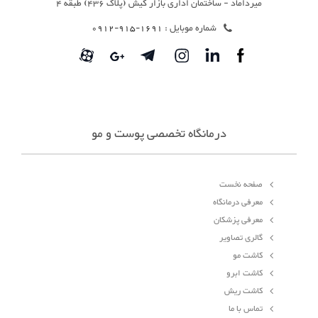
میرداماد - ساختمان اداری بازار کیش (پلاک 436) طبقه 4
شماره موبایل :
1691-915-0912
درمانگاه تخصصی پوست و مو
صفحه نخست
معرفی درمانگاه
معرفی پزشکان
گالری تصاویر
کاشت مو
کاشت ابرو
کاشت ریش
تماس با ما