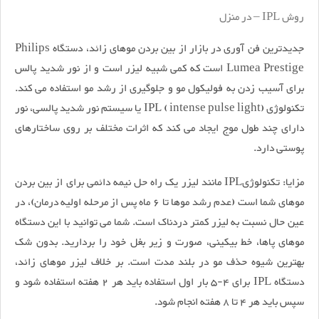
روش IPL – در منزل
جدیدترین فن آوری در بازار از بین بردن موهای زائد، دستگاه Philips
Lumea Prestige است که کمی شبیه لیزر است و از نور شدید پالس
برای آسیب زدن به فولیکول مو و جلوگیری از رشد مو استفاده می کند.
تکنولوژی IPL ( intense pulse light) یا سیستم نور شدید پالسی، نور
دارای چند طول موج ایجاد می کند که اثرات مختلف بر روی ساختارهای
پوستی دارد.
مزایا: تکنولوژیIPL مانند لیزر یک راه حل نیمه دائمی برای از بین بردن
موهای شما است (عدم رشد موها تا 6 ماه پس از مرحله اولیه درمان)، در
عین حال نسبت به لیزر کمتر دردناک است. شما می توانید با این دستگاه
موهای پاها، خط بیکینی، صورت و زیر بغل خود را بردارید. بدون شک
بهترین شیوه حذف مو در بلند مدت است. بر خلاف لیزر موهای زائد،
دستگاه IPL برای 4-5 بار اول استفاده باید هر 2 هفته استفاده شود و
سپس باید هر 4 تا 8 هفته انجام شود.