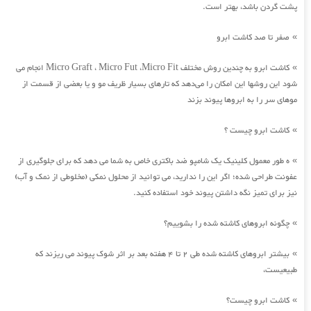
پشت گردن باشد، بهتر است.
صفر تا صد کاشت ابرو
»
کاشت ابرو به چندین روش مختلف Micro Graft ، Micro Fut ،Micro Fit انجام می
»
شود این روشها این امکان را می‌دهد که تارهای بسیار ظریف مو و یا بعضی از قسمت از
موهای سر را به ابروها پیوند بزند
کاشت ابرو چیست ؟
»
ه طور معمول کلینیک یک شامپو ضد باکتری خاص به شما می دهد که برای جلوگیری از
»
عفونت طراحی شده؛ اگر این را ندارید، می توانید از محلول نمکی (مخلوطی از نمک و آب)
نیز برای تمیز نگه داشتن پیوند خود استفاده کنید.
چگونه ابروهای کاشته شده را بشوییم؟
»
بیشتر ابروهای کاشته شده طی 2 تا 4 هفته بعد بر اثر شوک پیوند می ریزند که
»
طبیعیست،
کاشت ابرو چیست؟
»