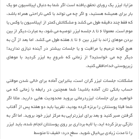
مزایا: لیزر یک رویای تحقق یافته است اگر شما به دنبال اپیلاسیون مو یک
بار برای همیشه هستید، و اگر چه می تواند با کمی ناراحتی همراه باشد،
که فقط چند دقیقه طول می کشد و مشکلاتش کمتر از اپیلاسیون با وکس یا
موم است. معمولا 6 تا 8 جلسه لیزر توصیه می شود، به عبارت دیگر از بین
بردن موهای زائد با لیزر بین 6 تا 8 هفته طول می کشد. اما بعد از آن به
هیچ گونه ترمیم یا مراقبت و یا جلسات بیشتر در آینده نیازی ندارید!
دیگر چه می خواستید؟ از زمانی که شروع به لیزر کردید با موهای
زیرپوستی خداحافظی کنید.
مشکلات: جلسات لیزر گران است، بنابراین آماده برای خالی شدن موقتی
حساب بانکی تان آماده باشید! شما همچنین در رابطه با زمانی که می
خواهید برای جلسات لیزردرمانی بروید محدودیت هایی دارید. مثلا اگر
شما قبلا پوستتان را برنزه کرده بودید، تقریبا باید دو هفته پس از آفتاب
گرفتن صبر کنید و بعد برای لیزرتراپی به مرکز لیزر خود بروید. اما اگر به
تازگی برنز کرده اید، یا لایه برداری بر روی پوستتان انجام شده، باید لیزر
را تا مدت زیادی بی‌خیال شوید. سطح درد: خفیف تا متوسط