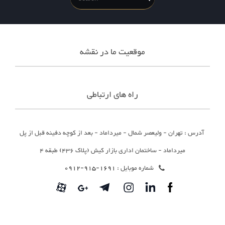
موقعیت ما در نقشه
راه های ارتباطی
آدرس : تهران - ولیعصر شمال - میرداماد - بعد از کوچه دفینه قبل از پل
میرداماد - ساختمان اداری بازار کیش (پلاک 436) طبقه 4
شماره موبایل :
1691-915-0912