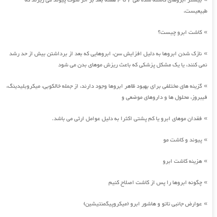
بیشتر ابروهای کاشته شده طی 2 تا 4 هفته بعد بر اثر شوک پیوند می ریزند که
طبیعیست،
کاشت ابرو چیست؟
»
نازک شدن ابروها به دلیل افزایش سن، ابروهایی که بعد از برداشتن بیش از حد رشد
»
نمی کنند، یا یک مشکل پزشکی که باعث ریزش موهای بدن می شود
گزینه های مختلفی برای بهبود ظاهر ابروها وجود دارند، از جمله خالکوبی، میکروبلیدینگ،
»
فیبروز، محلول ها و داروهای موضعی و
فقدان موهای ابرو یا کم پشتی اکثرا به دلیل عوامل ارثی می باشد.
»
پیوند و کاشت مو
»
هزینه کاشت ابرو
»
چگونه ابروها را پس از کاشت اصلاح کنیم
»
عوارض جانبی تاتو و هاشور ابرو (میکروپیگمنتیشین)
»