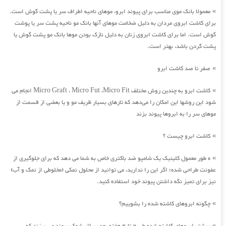
معمولا بانک موی مناسب برای پیوند ابرو، موهای ناحیه اطراف سر یا پشت گوش است.
»
برای کاشت ابروی مردان به دلیل ضخامت موهای آنها بانک مو ناحیه پشت سر یا پوشت
گوش است. اما برای کاشت ابروی زنان به دلیل نازک بودن موها بانک مو پشت گوش یا
پشت گردن باشد، بهتر است.
صفر تا صد کاشت ابرو
»
کاشت ابرو به چندین روش مختلف Micro Graft ، Micro Fut ،Micro Fit انجام می
»
شود این روشها این امکان را می‌دهد که تارهای بسیار ظریف مو و یا بعضی از قسمت از
موهای سر را به ابروها پیوند بزند
کاشت ابرو چیست ؟
»
ه طور معمول کلینیک یک شامپو ضد باکتری خاص به شما می دهد که برای جلوگیری از
»
عفونت طراحی شده؛ اگر این را ندارید، می توانید از محلول نمکی (مخلوطی از نمک و آب)
نیز برای تمیز نگه داشتن پیوند خود استفاده کنید.
چگونه ابروهای کاشته شده را بشوییم؟
»
»