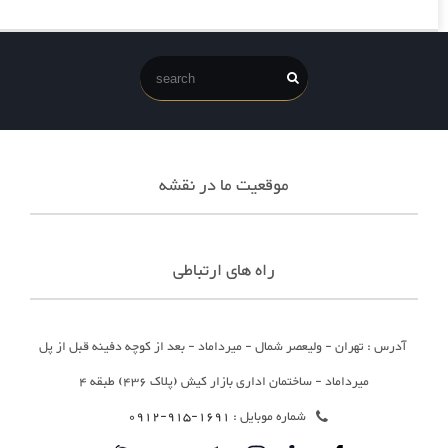
موقعیت ما در نقشه
راه های ارتباطی
آدرس : تهران - ولیعصر شمال - میرداماد - بعد از کوچه دفینه قبل از پل
میرداماد - ساختمان اداری بازار کیش (پلاک 436) طبقه 4
شماره موبایل :
1691-915-0912