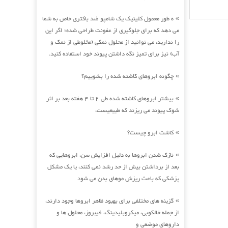
ه طور معمول کلینیک یک شامپو ضد باکتری خاص به شما
»
می دهد که برای جلوگیری از عفونت طراحی شده؛ اگر این
را ندارید، می توانید از محلول نمکی (مخلوطی از نمک و
آب) نیز برای تمیز نگه داشتن پیوند خود استفاده کنید.
چگونه ابروهای کاشته شده را بشوییم؟
»
بیشتر ابروهای کاشته شده طی 2 تا 4 هفته بعد بر اثر
»
شوک پیوند می ریزند که طبیعیست،
کاشت ابرو چیست؟
»
نازک شدن ابروها به دلیل افزایش سن، ابروهایی که
»
بعد از برداشتن بیش از حد رشد نمی کنند، یا یک مشکل
پزشکی که باعث ریزش موهای بدن می شود
گزینه های مختلفی برای بهبود ظاهر ابروها وجود دارند،
»
از جمله خالکوبی، میکروبلیدینگ، فیبروز، محلول ها و
داروهای موضعی و