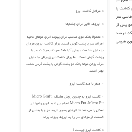
ت های کم
 کاشت با
مراحل کاشت ابرو
»
 طاسی سر
ابروها، قابی برای چشم‌ها
مو پس از
»
 که درصد
معمولا بانک موی مناسب برای پیوند ابرو، موهای ناحیه
»
وی طبیعی
اطراف سر یا پشت گوش است. برای کاشت ابروی مردان
به دلیل ضخامت موهای آنها بانک مو ناحیه پشت سر یا
پوشت گوش است. اما برای کاشت ابروی زنان به دلیل
نازک بودن موها بانک مو پشت گوش یا پشت گردن باشد،
بهتر است.
صفر تا صد کاشت ابرو
»
کاشت ابرو به چندین روش مختلف Micro Graft ،
»
Micro Fut ،Micro Fit انجام می شود این روشها این
امکان را می‌دهد که تارهای بسیار ظریف مو و یا بعضی از
قسمت از موهای سر را به ابروها پیوند بزند
کاشت ابرو چیست ؟
»