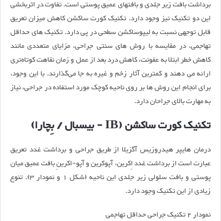
برداشت بافت زیر جلدی و بافتهای عمیق پوستی است. تفاوت در اثربخشی
این دو تکنیک نیز وجود دارد. تکنیک کورت ساکشن کاهش میزان تعریق
قابل توجهی نسبت به لیپوساکشن سطحی در پی دارد. تکنیک های حداقل
تهاجمی، در مقایسه با روش های سنتی جراحی، مزایای متعددی مانند
کاهش خطر ابتلا به عفونت، کاهش درد بعد از عمل و زمان نقاهت کوتاه‌تری
ارائه می دهند و کمترین آثار زخم و غیره به جا می‌گذارند. با این وجود،
برای انجام این روش ها بر روی ناحیه کوچک مورد استفاده در جراحی، نیاز
به مهارت بالای جراحان دارد.
تکنیک کورت ساکشن (IB - بیسبال / بِچارا)
درمان هایپر هیدروزیس آگزیلا از طریق جراحی و برداشت غدد تعریق
عبارت است از برداشت غدد اِکرین، آپوکرین و آپو-اکرینِ بافت عمیق میان
پوستی و بافت سلولی زیر جلدی این ناحیه (شکل 1 و نمودار 3). تنوع
زیادی از این تکنیک وجود دارد.
نمودار 2 تکنیک جراحی حداقل تهاجمی