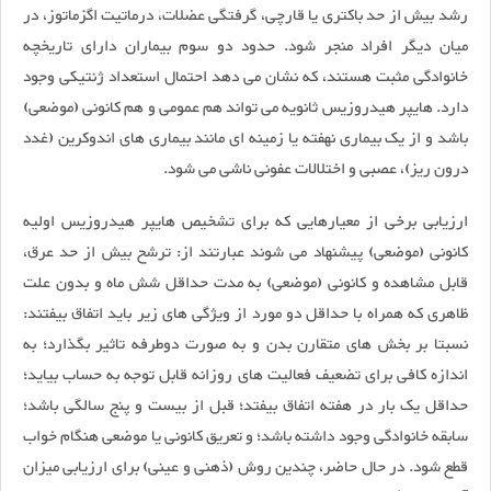
رشد بیش از حد باکتری یا قارچی، گرفتگی عضلات، درماتیت اگزماتوز، در
میان دیگر افراد منجر شود. حدود دو سوم بیماران دارای تاریخچه
خانوادگی مثبت هستند، که نشان می دهد احتمال استعداد ژنتیکی وجود
دارد. هایپر هیدروزیس ثانویه می تواند هم عمومی و هم کانونی (موضعی)
باشد و از یک بیماری نهفته یا زمینه ای مانند بیماری های اندوکرین (غدد
درون ریز)، عصبی و اختلالات عفونی ناشی می شود.
ارزیابی برخی از معیارهایی که برای تشخیص هایپر هیدروزیس اولیه
کانونی (موضعی) پیشنهاد می شوند عبارتند از: ترشح بیش از حد عرق،
قابل مشاهده و کانونی (موضعی) به مدت حداقل شش ماه و بدون علت
ظاهری که همراه با حداقل دو مورد از ویژگی های زیر باید اتفاق بیفتند:
نسبتا بر بخش های متقارن بدن و به صورت دوطرفه تاثیر بگذارد؛ به
اندازه کافی برای تضعیف فعالیت های روزانه قابل توجه به حساب بیاید؛
حداقل یک بار در هفته اتفاق بیفتد؛ قبل از بیست و پنج سالگی باشد؛
سابقه خانوادگی وجود داشته باشد؛ و تعریق کانونی یا موضعی هنگام خواب
قطع شود. در حال حاضر، چندین روش (ذهنی و عینی) برای ارزیابی میزان