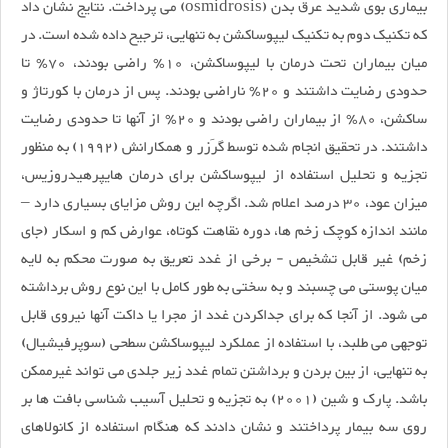
بیماری بوی شدید عرق بدن (osmidrosis) می پرداخت. نتایج نشان داد
که تکنیک دوم به تکنیک لیپوساکشن به تنهایی، ترجیح داده شده است. در
میان بیماران تحت درمان با لیپوساکشن، 10٪ راضی بودند، 70٪ تا
حدودی رضایت داشتند و 20٪ ناراضی بودند. پس از درمان با کورتاژ و
ساکشن، 80٪ از بیماران راضی بودند و 20٪ از آنها تا حدودی رضایت
داشتند. در تحقیق انجام شده توسط گرَزر و همکارانش (1992) به منظور
تجزیه و تحلیل استفاده از لیپوساکشن برای درمان هایپرهیدروزیس،
میزان عود، 30 درصد اعلام شد. اگرچه این روش مزایای بسیاری دارد –
مانند اندازه کوچک زخم ها، دوره نقاهت کوتاه، عوارض کم و اسکار (جای
زخم) غیر قابل تشخیص - برخی از غدد تعریق به صورت محکم به لایه
میان پوستی می چسبند و به سختی به طور کامل با این نوع روش برداشته
می شود. از آنجا که برای جداکردن غدد از مجرا یا داکت آنها نیروی قابل
توجهی می طلبد، با استفاده از عملکرد لیپوساکشن سطحی (سوپرفیشیال)
به تنهایی، از بین بردن و برداشتن تمام غدد زیر جلدی می تواند غیرممکن
باشد. پارک و شین (2001) به تجزیه و تحلیل آسیب شناسی بافت ها بر
روی سه بیمار پرداختند و نشان دادند که هنگام استفاده از کانولاهای