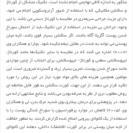
مذکور به اندازه کافی تهاجمی انجام نشده است. تکنیک متشکل از کورتاژ
و ساکشن مکانیکی، که با استفاده از شِیوِر آرتروسکوپی انجام می شود،
دارای مزیت جراحی سریعتری در مقایسه با کورتاژ دستی می باشد. با این
وجود، جراحان بی تجربه در استفاده از این تکنیک باید از احتمال سوراخ
شدن پوست آگزیلا آگاه باشند. اگر ساکشن بسیار قوی باشد، لایه میان
پوستی می تواند به شدت در مقابل تیغه مکیده شود. بچارا و همکاران وی
(2007) اشاره می کنند که در مقایسه با سایر تکنیک‌ها مانند کورتاژ،
لیپوساکشن سطحی و کورتاژ- لیپوساکشن، برای اجتناب از چنین مواردی
مانند سوراخ شدن پوست، تمرین بسیار زیاد و گسترده ضروری است. این
مولفین همچنین هزینه های بالای مواد مورد نیاز در این روش را مورد
تاکید قرار می دهند. از این جهت، کورت ساکشن به طور قابل ملاحظه ای
روش مطلوب تری از نظر به صرفه بودن می باشد و نتایج مشابهی ارائه می
دهد. در پژوهشی برای درمان بیماری بوی شدید عرق بدن، لی و همکاران
وی (2005) کاهش در موارد پرفوراسيون یا سوراخ شدگی پوست را با
استفاده از یک کانولای بیرونی اصلاح شده گزارش کردند. به منظور حفاظت
از لایه میان پوستی در برابر کورت (قاشقک) داخلی، دهانه این کانولای