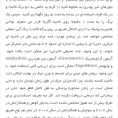
بلورهای غیر پودری ید مخلوط کنید (1 گرم ید خالص به 50 برگ کاغذ) و
در یک ظرف شیشه ای در بسته به مدت 5 روز نگهداری کنید. سپس یک
برگ را به مدت 1 دقیقه روی ناحیه آگزیلا قرار می دهیم. نواحی
هایپریدروتیک یا دارای اختلال تعریق بر روی برگه کاغذ با رنگ آبی-بنفش
مشخص خواهد شد. در بیشتر موارد، غدد عرق زیر بغل در ناحیه ای
مرکزی، دایره ای یا بیضی تا اندازه ای حدود 4 تا 5 سانتی متر متمرکز می
شوند. با این وجود، غدد محیطی (خارجی) نیز ممکن است یافت شود.
آزمون گراویمتریک (Gravimetric)، آزمون نین هیدرین (ninhydrin)
و واپومتر (VapoMeter) ممکن است برای ارزیابی کمی استفاده شود. با
این وجود، روش های عینی برای تجسم یا وزن عرق در نهایت امکان دارد
ناامید کننده باشند، چرا که میزان عرق در طول زمان نوسان دارد و حتی
ممکن است در زمان مشاوره پزشکی به طور کامل قطع شود حتی در
بیمارانی که درمانی دریافت نکرده اند. اگر چه تعریف استانداردی برای
تعرق بیش از حد هنوز مشخص نشده است، به باور کوهن و همکارانش در
سال 2007 و سولیش و همکارانش در سال 2008، در عمل هر نوع تعریق
که به طور قابل توجهی در زندگی روزمره بیمار (از لحاظ جسمی یا روانی، در