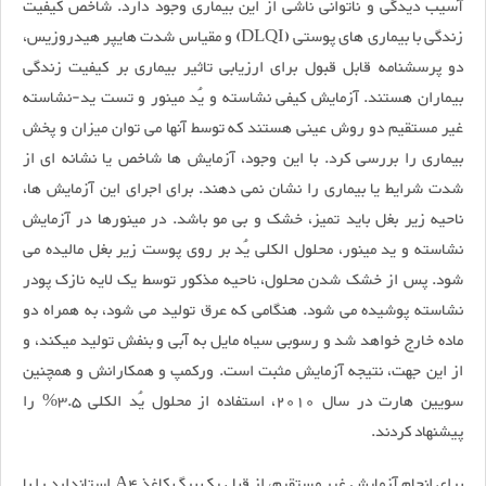
آسیب دیدگی و ناتوانی ناشی از این بیماری وجود دارد. شاخص کیفیت
زندگی با بیماری های پوستی (DLQI) و مقیاس شدت هایپر هیدروزیس،
دو پرسشنامه قابل قبول برای ارزیابی تاثیر بیماری بر کیفیت زندگی
بیماران هستند. آزمایش کیفی نشاسته و یُد مینور و تست ید-نشاسته
غیر مستقیم دو روش عینی هستند که توسط آنها می توان میزان و پخش
بیماری را بررسی کرد. با این وجود، آزمایش ها شاخص یا نشانه ای از
شدت شرایط یا بیماری را نشان نمی دهند. برای اجرای این آزمایش ها،
ناحیه زیر بغل باید تمیز، خشک و بی مو باشد. در مینورها در آزمایش
نشاسته و ید مینور، محلول الکلی یُد بر روی پوست زیر بغل مالیده می
شود. پس از خشک شدن محلول، ناحیه مذکور توسط یک لایه نازک پودر
نشاسته پوشیده می شود. هنگامی که عرق تولید می شود، به همراه دو
ماده خارج خواهد شد و رسوبی سیاه مایل به آبی و بنفش تولید میکند، و
از این جهت، نتیجه آزمایش مثبت است. ورکمپ و همکارانش و همچنین
سویین هارت در سال 2010، استفاده از محلول یُد الکلی 3.5% را
پیشنهاد کردند.
برای انجام آزمایش غیر مستقیم، از قبل یک برگ کاغذ A4 استاندارد را با