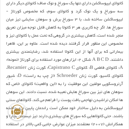
کانولای لیپوساکشن دارای تنها یک سوراخ و نوک صاف؛ کانولای دیگر دارای
سه سوراخ و یک نوک گرد و کانولای سوم، که مخصوص کورتاژ -
لیپوساکشن ساخته شد، با 3 سوراخ برش و سوهان سایشی تیز میان
سوراخ ها. اگر چه کاربری هر 3 کانولا به کاهش قابل توجه میزان تعریق
منجر شده است، کاهش بیشتری در گروهی که تحت عمل با کانولای تیز و
مخصوص این منظور قرار گرفتند دیده شده است. علاوه بر این، ظاهرا
بیمارانی که برای آنها از این کانولا استفاده شد، رضایتمندی بیشتری
داشتند. A B C D شکل 2: ابزارهای مورد استفاده برای کورتاژ (نمونه):
A: کانولای فاطمی B: کانولای Capistrano C: کورت زنان Recamier،
کانولای کاسیو، کورت زنان Schroeder (از چپ به راست)؛ D: شِیوِر
آرتروسکوپی مولفین این موفقیت را به (این واقعیت) کانولای خاص که
سوهان های تیز بین سوراخ هایش تعبیه شده، نسبت دادند. این سوهان
ها امکان تراشیدن تهاجمی بافت پوست را فراهم می کند. کانولاهای سنتی
لیپوساکشن به دلیل ساختار خود ممکن است راندمان پایین تری داشته
باشند. حتی کانولاهایی که سوراخ های بیشتری دارند تیز نیستند. بچارا و
همکارانش (2007) معتقدند میزان عوارض جانبی کمی بالاتر در استفاده