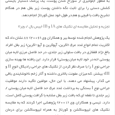
به منظور جلوگیری از سوراخ شدن پوست، یک پزشک دستیار بایستی
کشش دستی را برای ثابت نگه داشتن پوست زیر بغل هم در هنگام
تشریح بافت با قیچی و هم در طول خود عمل کورتاژ انجام دهد.
تجزیه و تحلیل مقایسه ای تکنیک های IA و IB (بیس بال / بچرا)
یک پژوهش انجام شده توسط بیر و همکاران وی (2006) 87 نشان داد که
اکثریت تمام انواع غدد عرق (اکرین، آپوکرین و آپو-اکرینِ) زیر بغل افراد
بالغ نژاد قفقازی در بافت سلولی زیر جلدی، در حد فاصل مرزی لایه میان
پوستی (نه در خود لایه میان پوستی) قرار دارد. این یافته ها بهینه سازی
جراحی نوع I را با صرف نظر کردن از تکنیک های جراحی رادیکال (نوع II و
III) بیشتر، که میزان عفونت بالاتری داشته و آثار زخم ناخوشایندی باقی
می گذار، پیشنهاد می دهند. با این حال، مولفین تأکید دارند موفقیت
جراحی نوع I بستگی به برداشت غدد عرق حد فاصل لایه میان پوستی /
زیر جلدی تا نقطه ای که بافت زیر بغل مشابه با گرافت پوستی کامل است،
دارد. تیسی و همکاران وی (2001) پژوهشی اجرا کردند که به مقایسه
تکنیک های لیپوساکشن و کورتاژ به همراه لیپوساکشن برای درمان