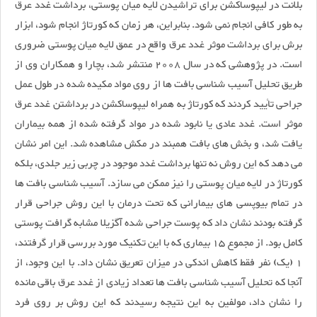
بلانت در لیپوساکشن برای تراشیدن لایه میان پوستی، برداشت غدد عرق
به طور کافی انجام نمی شود. بنابراین، هر زمان که کورتاژ انجام شود، ابزار
برش برای برداشت موثر غدد عرق واقع در عمق لایه میان پوستی ضروری
است. در پژوهشی که در سال 2008 منتشر شد، بچارا و همکاران وی از
طریق تحلیل آسیب شناسی بافت ها از روی مواد مکیده شده در طول عمل
جراحی تأیید کردند که کورتاژ به همراه لیپوساکشن در برداشتن غدد عرق
موثر است. غدد عادی یا نابود شده در مواد گرفته شده از همه بیماران
یافت شد، و بخش های بافت همبند در مکش مشاهده شد. این امر نشان
می دهد که این روش نه تنها برداشت غدد موجود در چربی زیر جلدی، بلکه
کورتاژ در لایه میان پوستی را نیز ممکن می سازد. آسیب شناسی بافت ها
در تمام بیوپسی های بیمارانی که تحت درمان با این روش جراحی قرار
گرفته بودند نشان داد که پوست جراحی شده آگزیلا مشابه گرافت پوستی
کامل بود. از مجموع 15 بیماری که با این تکنیک مورد بررسی قرار گرفتند،
1 (یک) نفر فقط کاهش اندکی در میزان تعریق نشان داد. با این وجود، از
آنجا که تحلیل آسیب شناسی بافت ها تعداد زیادی از غدد عرق باقی مانده
را نشان داد، مولفین به این نتیجه رسیدند که این روش بر روی فرد