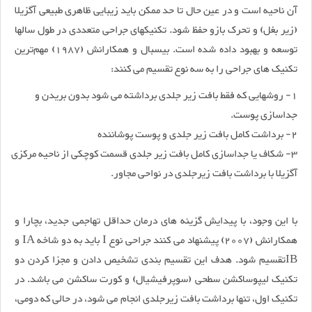
آن ناحیه است و در عین حال تا حد ممکن باید زیبایی ظاهری طبیعی آگزیلا
(زیر بغل) و تحرک بازو حفظ شود. تکنیکهای جراحی متعددی در طول سالها
توسعه و بهبود داده شده است. بیسبال و همکارانش (1987) مهم‌ترین
تکنیک های جراحی را به سه نوع تقسیم می کنند:
1- روشهایی که فقط بافت زیر جلدی برداشته می شود بدون بریدن و
جداسازی پوست.
2- برداشت کامل بافت زیر جلدی و پوست پوشاننده
3- شکاف یا جداسازی کامل بافت زیر جلدی قسمت کوچکی از ناحیه مرکزی
آگزیلا با برداشت بافت زیر‌جلدی در نواحی مجاور.
با این وجود، با پیدایش گزینه های درمان حداقل تهاجمی جدید، بچارا و
همکارانش (2007) پیشنهاد می کنند جراحی نوع I باید به دو شاخه IA و
IBتقسیم شود. هدف این تقسیم بندی تشخیص دادن و مجزا کردن دو
تکنیک لیپوساکشن سطحی (سوپرفیشیال) و کورت ساکشن می باشد. در
تکنیک اول، تنها برداشت بافت زیرجلدی انجام می شود، در حالی که دومی،