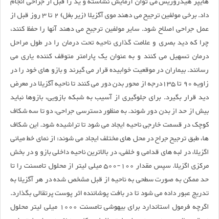
هایپر هیدروزیس می توان آزمایش نشاسته و ید را قبل از جراحی انجام
داد. برخی مولفین ترجیح می دهند موی آگزیلا (زیر بغل) 2 تا 3 روز قبل از
عمل جراحی اصلاح شود. سایر مولفین ترجیح می دهند آنها را حفظ کنند،
چرا که دید بصری و علامت گذاری ناحیه تحت درمان را در طول مراحل
درمان تسهیل می كنند و به عنوان یک پارامتر متوقف کننده یاری می
رسانند. بیماران در موقعیت خوابیده قرار می گیرند و بازو های خود را در
زاویه 90 تا 135درجه از محور بدن دور می کنند تا ناحیه آگزیلا در معرض
دید قرار بگیرد. برای جلوگیری از آسیب به شبکه بازویی، بازوها نباید
بیش از حد از بدن دور شوند. به منظور دسترسی جراحی، دو تا سه شکاف
کوچک در قسمت خارجی ناحیه ایجاد می شود تا تراشیده شود. این شکاف
ها، طبق ترجیح جراح در محل های مختلف ایجاد می شوند: از نمای خط میانی
اگزیلا، در لبه های قدامی و خلفی، در بالاترین ناحیه داخلی بازو و در بخش
مرکزی اگزیلا. سپس مقدار 100-500 میلی لیتر از محلول تامسنت را تا
حد ممکن به صورت سطحی به ناحیه از قبل مشخص شده در هر آگزیلا به
تدریج عبور داده می شود تا در بافت پوشاننده اثر پوست پرتقالی بگذارد.
اگرچه فرمول استاندارد برای بیهوشی تامسنت 1000 میلی لیتر محلول