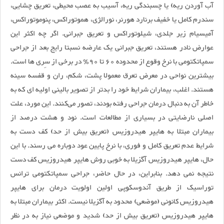
آب آوردن ریه) یا چسبندگی ریه، آسیب به عصب محیطی، تعریق چشایی،
سندرم کامل یا خفیف برنارد هورنر، نورالژی، هموتوراکس، پنوموتوراکس،
آمیسیام زیر جلدی، شیلوتوراکس و تعریق جبرانی. اگر چه اکثر این
عوارض نادر هستند، تعریق جبرانی یک عارضه نسبتا رایج بعد از جراحی
سمپاتکتومی با نرخ وقوع از محدوده 60 تا 90٪ در برخی از سِری ها است.
بیشترین نواحی در معرض تعرق معمولا پشت، شکم، ران و قفسه سینه
هستند. اغلب، بیماران شرایط خود را بدتر از تصویر بالینی اولیه ای که به
خاطر آن به دنبال درمان جراحی رفته بودند، تصور می‌کنند. این مورد، علت
اصلی نارضایتی در بسیاری از مطالعات است. نود و هشت درصد از
بیماران مبتلا به هایپر هیدروزیس (تعریق بیش از حد) کف دست به
شرایط عدم تعریق کامل و فوری، با نرخ پایین عود دوباره می رسند. با این
حال، هایپر هیدروزیس آگزیلا به خوبی روش هایپر هیدروزیس کف دست
نتیجه نمی دهد. بنابراین، در حال حاضر، جراحی سمپاتکتومی ترانس
توراسیک از طریق آندوسکوپی اولین اولویت درمان برای هایپر
هیدروزیس کانونی (موضعی) محدود به آگزیلا نیست. اکثر بیماران مبتلا به
هایپر هیدروزیس (تعریق بیش از حد) شدید و موضعی نیاز به در نظر