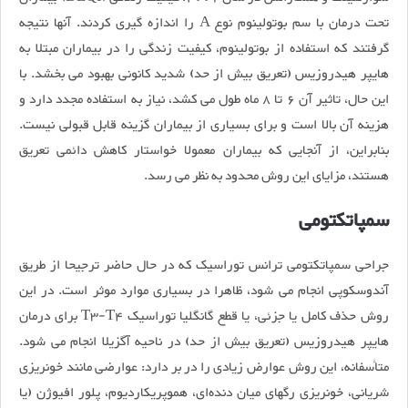
تحت درمان با سم بوتولینوم نوع A را اندازه گیری کردند. آنها نتیجه
گرفتند که استفاده از بوتولینوم، کیفیت زندگی را در بیماران مبتلا به
هایپر هیدروزیس (تعریق بیش از حد) شدید کانونی بهبود می بخشد. با
این حال، تاثیر آن 6 تا 8 ماه طول می کشد، نیاز به استفاده مجدد دارد و
هزینه آن بالا است و برای بسیاری از بیماران گزینه قابل قبولی نیست.
بنابراین، از آنجایی که بیماران معمولا خواستار کاهش دائمی تعریق
هستند، مزایای این روش محدود به نظر می رسد.
سمپاتکتومی
جراحی سمپاتکتومی ترانس توراسیک که در حال حاضر ترجیحا از طریق
آندوسکوپی انجام می شود، ظاهرا در بسیاری موارد موثر است. در این
روش حذف کامل یا جزئی، یا قطع گانگلیا توراسیک T3-T4 برای درمان
هایپر هیدروزیس (تعریق بیش از حد) در ناحیه آگزیلا انجام می شود.
متأسفانه، این روش عوارض زیادی را در بر دارد: عوارضی مانند خونریزی
شریانی، خونریزی رگهای میان دنده‌ای، هموپریکاردیوم، پلور افیوژن (یا