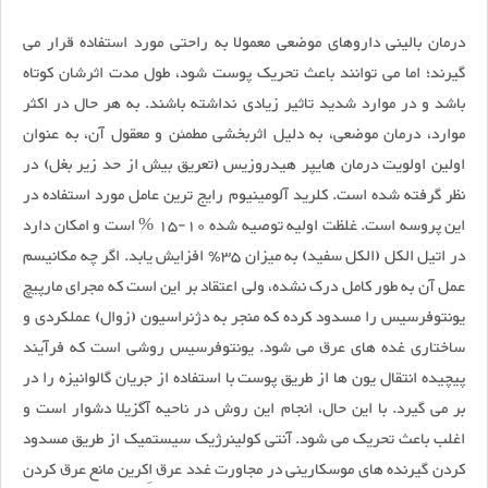
درمان بالینی داروهای موضعی معمولا به راحتی مورد استفاده قرار می
گیرند؛ اما می توانند باعث تحریک پوست شود، طول مدت اثرشان کوتاه
باشد و در موارد شدید تاثیر زیادی نداشته باشند. به هر حال در اکثر
موارد، درمان موضعی، به دلیل اثربخشی مطمئن و معقول آن، به عنوان
اولین اولویت درمان هایپر هیدروزیس (تعریق بیش از حد زیر بغل) در
نظر گرفته شده است. کلرید آلومینیوم رایج ترین عامل مورد استفاده در
این پروسه است. غلظت اولیه توصیه شده 10-15 % است و امکان دارد
در اتیل الکل (الکل سفید) به میزان 35٪ افزایش یابد. اگر چه مکانیسم
عمل آن به طور کامل درک نشده، ولی اعتقاد بر این است که مجرای مارپیچ
یونتوفرسیس را مسدود کرده که منجر به دژنراسیون (زوال) عملکردی و
ساختاری غده های عرق می شود. یونتوفرسیس روشی است که فرآیند
پیچیده انتقال یون ها از طریق پوست با استفاده از جریان گالوانیزه را در
بر می گیرد. با این حال، انجام این روش در ناحیه آگزیلا دشوار است و
اغلب باعث تحریک می شود. آنتی کولینرژیک سیستمیک از طریق مسدود
کردن گیرنده های موسکارینی در مجاورت غدد عرق اِکرین مانع عرق کردن