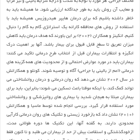
مختلف جراحی. هر مورد با توجه به شدت و درجه شرایط بالینی و نیز مزایا
و معایب آن روش باید به طور جداگانه ارزیابی شود. ما همیشه باید به
خاطر داشته باشیم که برای درمان هایپر هیدروزیس همیشه باید با
استفاده از روش های محافظه کارانه یک استراتژی گام به گام را دنبال
کنیم. اتکینز و همکاران (2002) بر این باورند که هدف درمان باید کاهش
میزان تعریق تا سطح قابل قبول برای بیمار باشد. آنها بر اهمیت درک
انگیزه و انتظارات بیماران قبل از انتخاب طرح درمانی تاکید می کنند؛
بیماران باید در مورد عوارض احتمالی و از محدودیت های همه گزینه های
درمانی (اعم از بالینی یا جراحی) آگاه و توصیه شوند. کوئلو و همکارانش
در سال 2002 نشان می دهد که روان درمانی و درمان روانشناختی می
تواند کمک کند، با اینکه موقتا باعث تسکین می شوند؛ بنابراین، باید برای
بیماران مبتلا به هیجان شدید یا بیماری های روانپزشکی و روانشناختی
مورد استفاده قرار گیرد. بررسی انجام شده توسط ماسیا و همکارانش
(2010) نشان داد که بازخورد زیستی و تکنیک های روان درمانی کارآیی
محدودی دارند. به گفته آنها، این تکنیک ها دوره طولانی مدت،
ازخودگذشتگی و استقامت بیش از حد از بیماران می طلبد و تا کنون فقط