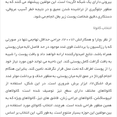
بیرونی دارای یک شبکه (گرید) است. این مولفین پیشنهاد می کنند که به
منظور جلوگیری از تراشیده شدن عمیق و در نتیجه خطر آسیب عروقی،
دستکاری دقیق ضخامت پوست زیر بغل انجام می شود.
انتخاب کانولا
از نظر بچارا و همکارانش (2007)، جراحی حداقل تهاجمی تنها در صورتی
که با رزکسیون یا برداشت قوی غدد موجود در حد فاصل لایه میان پوستی
همراه باشد، نتایج امیدوارکننده ارائه خواهد داد و بافت پوست را شبیه
به بافت گرافت کامل پوستی کند. این ناحیه می تواند خون مورد نیاز خود
را از پوست اطراف که تحت عمل قرار نگرفته، تامین کند. بنابراین هنگام
انجام کورتاژ در عمق لایه میان پوستی، به منظور حذف و برداشت موثر غدد
عرق (شکل2)، ابزار برش ضروری است. در این شکل، استفاده از
کانولاهای مختلف دارای سطح تیز توصیف شده است: کانولاهای
لیپوساکشن، کانولاهای جراحی زنان، قاشق های تیز، کانولاهای ویژه که به
همین منظور طراحی شده است. هرچند، انتخاب کانولای مورد استفاده در
بین مولفین این حوزه بسیار متنوع است. به طور کلی، این انتخاب بر اساس