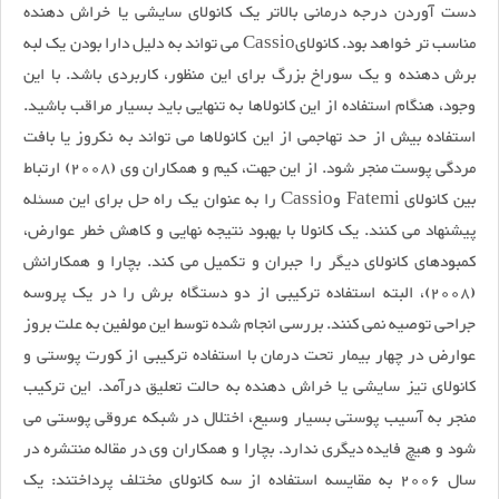
دست آوردن درجه درمانی بالاتر یک کانولای سایشی یا خراش دهنده
مناسب تر خواهد بود. کانولایCassio می تواند به دلیل دارا بودن یک لبه
برش دهنده و یک سوراخ بزرگ برای این منظور، کاربردی باشد. با این
وجود، هنگام استفاده از این کانولاها به تنهایی باید بسیار مراقب باشید.
استفاده بیش از حد تهاجمی از این کانولاها می تواند به نكروز یا بافت
مردگی پوست منجر شود. از این جهت، کیم و همکاران وی (2008) ارتباط
بین کانولای Fatemi وCassio را به عنوان یک راه حل برای این مسئله
پیشنهاد می کنند. یک کانولا با بهبود نتیجه نهایی و کاهش خطر عوارض،
کمبودهای کانولای دیگر را جبران و تکمیل می کند. بچارا و همکارانش
(2008)، البته استفاده ترکیبی از دو دستگاه برش را در یک پروسه
جراحی توصیه نمی کنند. بررسی انجام شده توسط این مولفین به علت بروز
عوارض در چهار بیمار تحت درمان با استفاده ترکیبی از کورت پوستی و
کانولای تیز سایشی یا خراش دهنده به حالت تعلیق درآمد. این ترکیب
منجر به آسیب پوستی بسیار وسیع، اختلال در شبکه عروقی پوستی می
شود و هیچ فایده دیگری ندارد. بچارا و همکاران وی در مقاله منتشره در
سال 2006 به مقایسه استفاده از سه کانولای مختلف پرداختند: یک