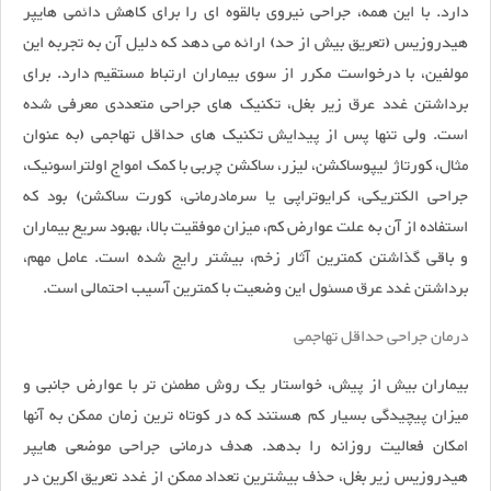
دارد. با این همه، جراحی نیروی بالقوه ای را برای کاهش دائمی هایپر
هیدروزیس (تعریق بیش از حد) ارائه می دهد که دلیل آن به تجربه این
مولفین، با درخواست مکرر از سوی بیماران ارتباط مستقیم دارد. برای
برداشتن غدد عرق زیر بغل، تکنیک های جراحی متعددی معرفی شده
است. ولی تنها پس از پیدایش تکنیک های حداقل تهاجمی (به عنوان
مثال، کورتاژ لیپوساکشن، لیزر، ساکشن چربی با کمک امواج اولتراسونیک،
جراحی الکتریکی، کرایوتراپی یا سرمادرمانی، کورت ساکشن) بود که
استفاده از آن به علت عوارض کم، میزان موفقیت بالا، بهبود سریع بیماران
و باقی گذاشتن کمترین آثار زخم، بیشتر رایج شده است. عامل مهم،
برداشتن غدد عرق مسئول این وضعیت با کمترین آسیب احتمالی است.
درمان جراحی حداقل تهاجمی
بیماران بیش از پیش، خواستار یک روش مطمئن تر با عوارض جانبی و
میزان پیچیدگی بسیار کم هستند که در کوتاه ترین زمان ممکن به آنها
امکان فعالیت روزانه را بدهد. هدف درمانی جراحی موضعی هایپر
هیدروزیس زیر بغل، حذف بیشترین تعداد ممکن از غدد تعریق اکرین در