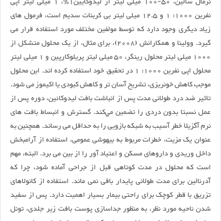
نرمال سالین، 50-100 میلی لیتر از لیدوکایین1٪، 1 میلی لیتر اپی
نفرین 1000: 1 و 12.5 میلی لیتر بی کربنات سدیم است، فرمول های
زیاد دیگری وجود دارد که توسط مولفین مختلف مورد استفاده قرار می
گیرد. وولینا و همکارانش (2008)، برای مثال، از یک محلول متشکل از
1000 میلی لیتر محلول رینگر، 50 میلی لیتر پریلوکارپین و 1 میلی لیتر
محلول اپی نفرین 1000: 1 در تحقیق خود استفاده کرده اند. این محلول
موجب کاهش خونریزی، تشریح آسان تر و کاهش کبودی یا اکیموز می شود.
تاثیر ضد درد طولانی مدت پس از انباشت بافت ليدوکائين، دوره پس از
عمل نسبتا بدون دردی را تضمين مي‌کند. گسترش و انبساط بافت های
نرم آگزیلا خطر آسیب به شبکه بازویی را به حداقل می رساند. همچنین به
عنوان یک مزیت، خطرات مربوط به بیهوشی عمومی، استفاده از آرامبخش
داخل وریدی و داروهای مسکن و اعتیاد آور را از بین می برد. البته، مهم
است که محلول در مدت کوتاهی قبل از جراحی آماده شود، چرا که
آدرنالین برای مدت طولانی پایدار باقی نمی ماند. استفاده از کانولاهای
تزریق با قطر کوچک برای راحتی بیمار بسیار اهمیت دارد. پس از سفید
شدن ناحیه مورد نظر، به منظور جداسازی پوست بافت زیر جلدی، تونل