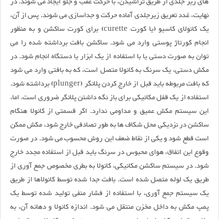
های زیر جلدی از طریق تراشیدن، با حرکت عقب و جلو ایجاد می شوند. در
نهایت، غدد تعریق زیرجلدی آماده حرکت و جداسازی می شوند. پس از آن،
یک کانولای کاسیو (یا کورت curette) برای کورت ساکشن و به منظور
انجام کورتاژ پوستی وارد می شود. ساکشن بافت برداشته شده را می
توان به صورت دستی یا با استفاده از یک ابزار یا دستگاه انجام شود. در
مکش دستی، یک سرنگ به کانولا متصل است، که به بافتی وارد می شود
که بافت مربوطه باید قبل از خارج کردن پلانگر (plunger) برداشته شود.
استفاده از یک قفل مکانیکی برای باز نگه داشتن پلانگر ضروری است. اما،
این سیستم مکش عمیق و مداومی ندارد. اگر قسمتی از کانولا هنگام
ساکشن در نزدیکی محل شکاف ها به طور تصادفی خارج شود، مکش ممکن
است قطع شود و یکی از نقاط ضعف این روش محسوب می شود. در صورت
وقوع این اتفاق، هوای محبوس در سرنگ باید قبل از استفاده مجدد خارج
شود. در سیستم ساکشن مکانیکی، کانولا به بطری مخصوص جمع آوری از
طریق یک لوله متصل شده است. بافت جدا شده توسط کانولاها از طریق
یک سیستم جمع آوری، با استفاده از فشار منفی تولید شده توسط یک
پمپ مکش به داخل مخزن منتقل می شود. اندازه کانولا و دهانه آن، به