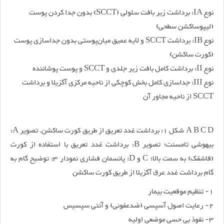
نوع IA: برداشت زیر بافت سلولی (SCCT) بدون جدا کردن پوست
(لیپوساکشن سطحی)
نوع IB: برداشت SCCT و لایه عمیق میان‌پوستی بدون جداسازی پوست
(کورت ساکشن)
نوع II: برداشت کامل بافت زیر جلدی و SCCT و پوست پوشاننده
نوع III: جداسازی کامل بخش کوچکی از ناحیه مرکزی آگزیلا و برداشت
SCCT از ناحیه مجاور آن
A B C D شکل 1: برداشت غدد تعریق از طریق کورت ساکشن. تصویر A:
بیهوشی تامسنت؛ تصویر B: برداشت غدد تعریق با استفاده از کورت
(قاشقک) به سمت بالا؛ C و D: پانسمان فشاری نمودار 3: توضیح گام به
گام برداشت غدد عرق آگزیلا از طریق کورت ساکشن
1- تنظیم موقعیت بیمار
2- رعایت اصول آسپسی (ضدعفونی) و آنتی سپسیس
3- نفوذ بی حسی موضعی اولیه