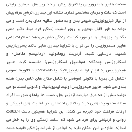
مقدمه هایپر هیدروزیس یا تعریق بیش از حد زیر بغل، بیماری رایجی
است که علت و درمان مشخصی ندارد. نشانه‌ این بیماری، ترشح عرق بیش
از نیاز فیزیولوژیکی طبیعی بدن و به منظور تنظیم دمای بدن است و می
تواند به طور قابل توجهی بر روی کیفیت زندگی فرد مبتلا تاثیر منفی
بگذارد. پژوهش ها در مورد کیفیت زندگی نشان می‌دهد که اثرات منفی
هایپر هیدروزیس را می توان با شرایط بیماری هایی مانند پسوریازیس
شدید، نارسایی کلیه، آرتریت روماتوئید (رماتیسم مفاصل) و
اسکلروزیس چندگانه (مولتیپل اسکلروزیس) مقایسه کرد. هایپر
هیدروزیس به انواع اولیه (ایدیوپاتیک یا ناشناخته) یا ثانویه؛ عمومی
(شامل کل بدن) یا کانونی (موضعی یا شامل مکان های خاص بدن) طبقه
بندی می شود. هایپر هیدروزیس اولیه، ایدیوپاتیک و کانونی است. نواحی
تولید بیش از حد عرق عبارتند از: زیر بغل، دست ها، پاها و صورت. افراد
مبتلا، محدودیت هایی در کار، تعامل اجتماعی، در فعالیت های فیزیکی و
اوقات فراغت خود تجربه می کنند. این شرایط همچنین باعث اختلالات
روانی و ارتباطی برای فرد می شود که اساسا زندگی وی را به خطر می
اندازد. علاوه بر این امکان دارد به انواعی از شرایط پزشکی ثانویه مانند