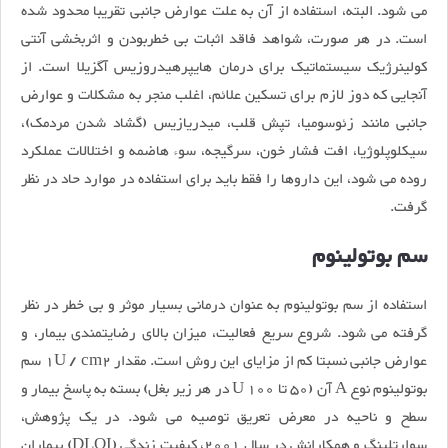
می شود. البته، استفاده از آن به علت عوارض جانبی تقریبا محدود شده
است. در هر صورت، شواهد فاقد اثبات بی خطربودن و اثربخشی آنتی
کولینرژیک سیستماتیک برای درمان هایپرهیدروزیس آگزیلا است. از
آنجایی که دوز لازم برای تسکین علائم، اغلب منجر به مشکلات و عوارض
جانبی مانند زئوسومیا، تپش قلب، میدریازیس (گشاد شدن مردمک)،
سیکلوپلوژیا، افت فشار خون، سرگیجه، سوء هاضمه و اختلالات عملکرد
روده می شود، این داروها را فقط باید برای استفاده در موارد حاد در نظر
گرفت.
سم بوتولینوم
استفاده از سم بوتولینوم به عنوان درمانی بسیار موثر و بی خطر در نظر
گرفته می شود. شروع سریع فعالیت، میزان بالای رضایتمندی بیمار، و
عوارض جانبی نسبتا کم از مزایای این روش است. مقدار 1U / cm2 سم
بوتولینوم نوع A آن (50 تا 100 U در هر زیر بغل) بسته به پاسخ بیمار و
سطح و ناحیه در معرض تعریق توصیه می شود. در یک پژوهش،
سوارتلینگ و همکارانش در سال 2001، کیفیت زندگی (DLQI) بیماران