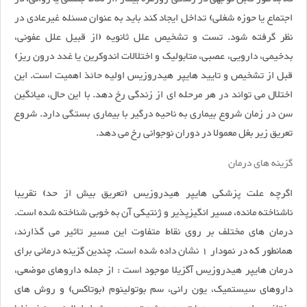
اجتماع یا حوزه شغلی) تداخل ایجاد کند باید به عنوان مسئله غیرعادی در
نظر گرفته شود. تست و تشخیص علل ثانویه (از قبیل علل عفونی،
بدخیمی، دارویی، عصبی، متابولیک و اختلالات اندوکرین یا غدد درون ریز)
قبل از تشخیص و تایید هایپر هیدروزیس اولیه حائذ اهمیت است. این
اختلال می تواند در هر مرحله ای از زندگی رخ دهد. با این حال، میانگین
سن در زمان شروع بیماری به ناحیه درگیر با بیماری بستگی دارد. شروع
تعریق زیر بغل معمولا در دوران نوجوانی رخ می دهد.
گزینه های درمان
اگرچه علت پزشکی هایپر هیدروزیس (تعریق بیش از حد) تقریبا
ناشناخته مانده، مسیر انگیزپذیر و ژنتیکی آن به خوبی شناخته شده است.
درمان های مختلف بر روی نقاط متفاوت این مسیر تاثیر می گذارند،
همانطور که در نمودار 1 نشان داده شده است. چندین گزینه درمانی برای
درمان هایپر هیدروزیس آگزیلا موجود است : از جمله داروهای موضعی،
داروهای سیستمیک، یون رانی، سم بوتولینوم (بوتاکس) و روش های