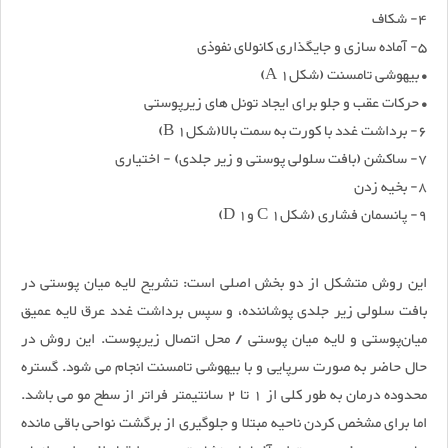
4- شکاف
5- آماده سازی و جایگذاری کانولای نفوذی
• بیهوشی تامسنت (شکلA 1)
• حرکات عقب و جلو برای ایجاد تونل های زیرپوستی
6- برداشت غدد با کورت به سمت بالا(شکلB 1)
7- ساکشن (بافت سلولی پوستی و زیر جلدی) - اختیاری
8- بخیه زدن
9- پانسمان فشاری (شکلC 1 وD 1)
این روش متشکل از دو بخش اصلی است: تشریح لایه میان پوستی در
بافت سلولی زیر جلدی پوشاننده، و سپس برداشت غدد عرق لایه عمیق
میان‌پوستی و لایه میان پوستی / محل اتصال زیرپوست. این روش در
حال حاضر به صورت سرپایی و با بیهوشی تامسنت انجام می شود. گستره
محدوده درمان به طور کلی از 1 تا 2 سانتیمتر فراتر از سطح مو می باشد.
اما برای مشخص کردن ناحیه مبتلا و جلوگیری از برگشت نواحی باقی مانده