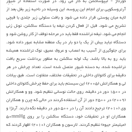
کورتاژ - لیپوساکشن به کار می رود. در صورت استفاده از شِیوِر
آرتروسکوپی برای انجام این پروسه، این وسیله در ناحیه زیر بغل بعد از
لایه میان پوستی قرار داده می شود و بافت سلولی زیر جلدی با قیچی
تشریح می شود. قبل از فعال کردن تیغه یا دستگاه ساکشن، تونل زنی
انجام می شود. تیغه تراشنده فقط باید در مرحله توقف از کار روشن شود و
دستگاه نباید بیش از یک یا دو بار در یک منطقه مشابه عبور داده شود.
برای جلوگیری از آسیب به اعصاب و عروق عمیق، نوک تراشنده همیشه
باید رو به بالا باشد. یک لوله ساکشن به منظور برداشت سریع بافت
تراشیده شده، به دسته شِیوِر متصل شده است. تعداد چرخش در هر
دقیقه برای کانولای داخلی در تحقیقات مختلف، متفاوت است. طبق بیانات
لی و همکارانش (2005) این سیستم باید برای حفظ چرخش کانولای داخلی
در 1500 دور در دقیقه، روی حالت نوسانی تنظیم شود. وو و همکارانش
(2009) در 2500 دور از آن استفاده کردند در حالی که چرن و همکاران
وی (2010) ترجیح دادند آن را در 500 دور در دقیقه نگه دارند. آرنژا و
همکاران او در تحقیقات خود، دستگاه ساکشن را بر روی 50mmHg
(میلیمتر جیوه) تنظیم کردند. لارسون و همکاران (2010) اظهار کردند که