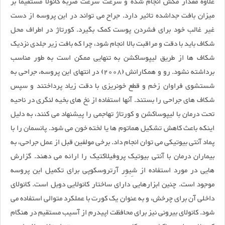
علاوه مقدار مکش انجام شده و سرعت سرعت ضربه کانولا مستقیما بر
میزان بافت جداشده تاثیر دارد. جراح می تواند در این پروسه از دست
غیر غالب خود برای فشردن پوست کمک بگیرد. کورتاژ در اطراف محل
شکاف باید با دقت و مراقبت بالا انجام شود، چرا که بافت زیر جلدی نزدیک
شکاف ها از طریق لیپوساکشن به تنهایی ممکن است به طور مناسب
برداشته نشود. رو و همکارانش (2008) در انتهای این پروسه، جراحی به
شستشوی فراوان زخم و قطع خونریزی با دقت زیاد پرداختند و سپس
شکاف های جراحی را بستند. آنها استفاده از نخ های بخیه لنگری در ناحیه
تحت درمان با لیپوساکشن و کورتاژ تهاجمی را پیشنهاد می کنند، به دلیل
اینکه باعث کاهش تشکیل هماتوم ها یا لخته خون می شود. پانسمان را با
پماد آنتی بیوتیکی می توان انجام داد. برخی مولفین قبل از عمل جراحی، به
بیماران درمان با آنتی بیوتیک پروفیلاکتیک را ارائه می دهند. گزارش
هایی در مورد استفاده از شِیوِر آرتروسکوپی برای تکمیل این پروسه
موجود است. چنین ابزارهایی دارای ساختار کانولایی دوبل است. کانولای
داخلی آن برای چرخش، و به عنوان یک کورت با عملکرد متوالی استفاده می
شود. کانولای بیرونی نیز برای محافظت اپیدرم از آسیب مستقیم در هنگام