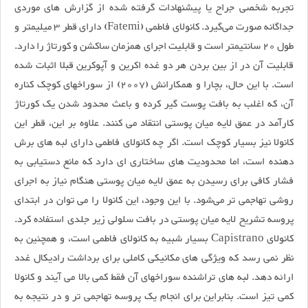
تجربه شخصی جراح یا پیشنهادات گرفته شده از گزارش های موردی
جداگانه صورت می‌گیرد. کانولای فاطمی (Fatemi) دارای قطر 3 میلیمتر و
طول 20 سانتیمتر است و قابلیت اجرای همزمان ساکشن و کورتاژ را دارد.
قابلیت آن در از بین بردن هر دو غده اکرین و آپوکرین قبلا اثبات شده
است. با این حال، بچارا و همکارانش (2007) از سوراخهای کوچک کناره
آن، که اغلب به بافت پوست گیر کرده و باعث محدود شدن یک کورتاژ
کارآمد در عمق لایه میان پوستی انتقاد می کنند. علاوه بر این، قطر این
کانولا نیز بسیار کوچک است. اگر چه کانولای فاطمی دارای لبه های برش
دهنده است، اما محدودیت های ساختاری ای دارد که مانع دستیابی به
فشار کافی برای رسیدن به عمق لایه میان پوستی هنگام نیاز به اجرای
روشی تهاجمی تر می‌شود. با این وجود، این کانولا را می توان در ابتدای
پروسه تشریح لایه میان پوستی در بافت سلولی زیر جلدی استفاده کرد.
کانولای Capistrano بسیار شبیه به کانولای فاطمی است، و همچنین به
نظر نمی رسد که ویژگی های مکانیکی کاملی برای برداشت رادیکال غدد
ارائه دهد. لبه های تراشنده سوراخهای آن فقط کمی بالا می آیند و کانولا
کمی تیز است. بنابراین برای انجام یک پروسه تهاجمی تر و در نتیجه به