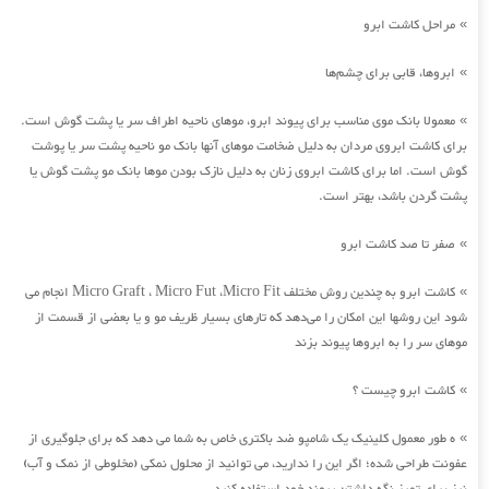
مراحل کاشت ابرو
»
ابروها، قابی برای چشم‌ها
»
معمولا بانک موی مناسب برای پیوند ابرو، موهای ناحیه اطراف سر یا پشت گوش است.
»
برای کاشت ابروی مردان به دلیل ضخامت موهای آنها بانک مو ناحیه پشت سر یا پوشت
گوش است. اما برای کاشت ابروی زنان به دلیل نازک بودن موها بانک مو پشت گوش یا
پشت گردن باشد، بهتر است.
صفر تا صد کاشت ابرو
»
کاشت ابرو به چندین روش مختلف Micro Graft ، Micro Fut ،Micro Fit انجام می
»
شود این روشها این امکان را می‌دهد که تارهای بسیار ظریف مو و یا بعضی از قسمت از
موهای سر را به ابروها پیوند بزند
کاشت ابرو چیست ؟
»
ه طور معمول کلینیک یک شامپو ضد باکتری خاص به شما می دهد که برای جلوگیری از
»
عفونت طراحی شده؛ اگر این را ندارید، می توانید از محلول نمکی (مخلوطی از نمک و آب)