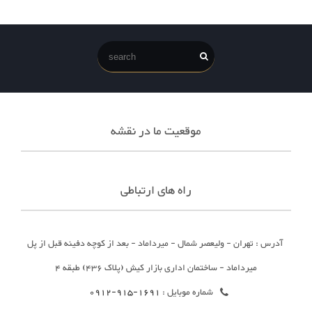
موقعیت ما در نقشه
راه های ارتباطی
آدرس : تهران - ولیعصر شمال - میرداماد - بعد از کوچه دفینه قبل از پل
میرداماد - ساختمان اداری بازار کیش (پلاک 436) طبقه 4
شماره موبایل :
1691-915-0912