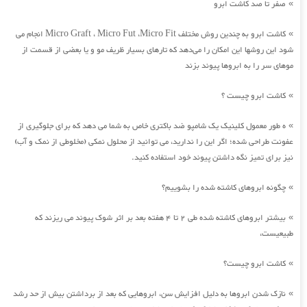
صفر تا صد کاشت ابرو
»
کاشت ابرو به چندین روش مختلف Micro Graft ، Micro Fut ،Micro Fit انجام می
»
شود این روشها این امکان را می‌دهد که تارهای بسیار ظریف مو و یا بعضی از قسمت از
موهای سر را به ابروها پیوند بزند
کاشت ابرو چیست ؟
»
ه طور معمول کلینیک یک شامپو ضد باکتری خاص به شما می دهد که برای جلوگیری از
»
عفونت طراحی شده؛ اگر این را ندارید، می توانید از محلول نمکی (مخلوطی از نمک و آب)
نیز برای تمیز نگه داشتن پیوند خود استفاده کنید.
چگونه ابروهای کاشته شده را بشوییم؟
»
بیشتر ابروهای کاشته شده طی 2 تا 4 هفته بعد بر اثر شوک پیوند می ریزند که
»
طبیعیست،
کاشت ابرو چیست؟
»
نازک شدن ابروها به دلیل افزایش سن، ابروهایی که بعد از برداشتن بیش از حد رشد
»