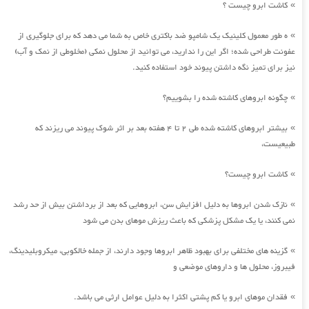
کاشت ابرو چیست ؟
»
ه طور معمول کلینیک یک شامپو ضد باکتری خاص به شما می دهد که برای جلوگیری از
»
عفونت طراحی شده؛ اگر این را ندارید، می توانید از محلول نمکی (مخلوطی از نمک و آب)
نیز برای تمیز نگه داشتن پیوند خود استفاده کنید.
چگونه ابروهای کاشته شده را بشوییم؟
»
بیشتر ابروهای کاشته شده طی 2 تا 4 هفته بعد بر اثر شوک پیوند می ریزند که
»
طبیعیست،
کاشت ابرو چیست؟
»
نازک شدن ابروها به دلیل افزایش سن، ابروهایی که بعد از برداشتن بیش از حد رشد
»
نمی کنند، یا یک مشکل پزشکی که باعث ریزش موهای بدن می شود
گزینه های مختلفی برای بهبود ظاهر ابروها وجود دارند، از جمله خالکوبی، میکروبلیدینگ،
»
فیبروز، محلول ها و داروهای موضعی و
فقدان موهای ابرو یا کم پشتی اکثرا به دلیل عوامل ارثی می باشد.
»