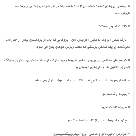
بیشتر ابروهای کاشته شده طی 2 تا 4 هفته بعد بر اثر شوک پیوند می ریزند که
»
طبیعیست،
کاشت ابرو چیست؟
»
نازک شدن ابروها به دلیل افزایش سن، ابروهایی که بعد از برداشتن بیش از حد رشد
»
نمی کنند، یا یک مشکل پزشکی که باعث ریزش موهای بدن می شود
گزینه های مختلفی برای بهبود ظاهر ابروها وجود دارند، از جمله خالکوبی، میکروبلیدینگ،
»
فیبروز، محلول ها و داروهای موضعی و
فقدان موهای ابرو یا کم پشتی اکثرا به دلیل عوامل ارثی می باشد.
»
پیوند و کاشت مو
»
هزینه کاشت ابرو
»
چگونه ابروها را پس از کاشت اصلاح کنیم
»
عوارض جانبی تاتو و هاشور ابرو (میکروپیگمنتیشین)
»