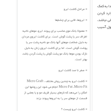
ابتدا به کمک
مراحل کاشت ابرو
»
ویه وارد کردن
ی نباشد،
ابروها، قابی برای چشم‌ها
»
کول آسیب
معمولا بانک موی مناسب برای پیوند ابرو، موهای ناحیه
»
اطراف سر یا پشت گوش است. برای کاشت ابروی مردان
به دلیل ضخامت موهای آنها بانک مو ناحیه پشت سر یا
پوشت گوش است. اما برای کاشت ابروی زنان به دلیل
نازک بودن موها بانک مو پشت گوش یا پشت گردن باشد،
بهتر است.
صفر تا صد کاشت ابرو
»
کاشت ابرو به چندین روش مختلف Micro Graft ،
»
Micro Fut ،Micro Fit انجام می شود این روشها این
امکان را می‌دهد که تارهای بسیار ظریف مو و یا بعضی از
قسمت از موهای سر را به ابروها پیوند بزند
کاشت ابرو چیست ؟
»