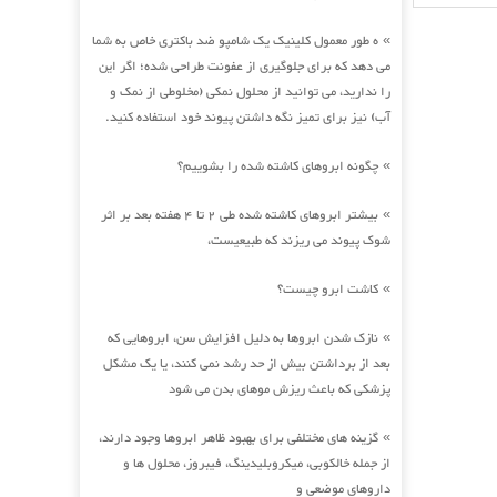
ه طور معمول کلینیک یک شامپو ضد باکتری خاص به شما
»
می دهد که برای جلوگیری از عفونت طراحی شده؛ اگر این
را ندارید، می توانید از محلول نمکی (مخلوطی از نمک و
آب) نیز برای تمیز نگه داشتن پیوند خود استفاده کنید.
چگونه ابروهای کاشته شده را بشوییم؟
»
بیشتر ابروهای کاشته شده طی 2 تا 4 هفته بعد بر اثر
»
شوک پیوند می ریزند که طبیعیست،
کاشت ابرو چیست؟
»
نازک شدن ابروها به دلیل افزایش سن، ابروهایی که
»
بعد از برداشتن بیش از حد رشد نمی کنند، یا یک مشکل
پزشکی که باعث ریزش موهای بدن می شود
گزینه های مختلفی برای بهبود ظاهر ابروها وجود دارند،
»
از جمله خالکوبی، میکروبلیدینگ، فیبروز، محلول ها و
داروهای موضعی و