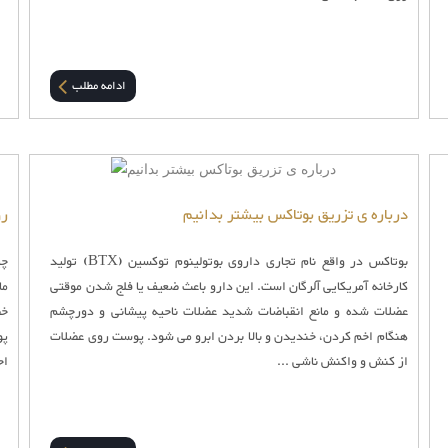
ادامه مطلب
درباره ی تزریق بوتاکس بیشتر بدانیم
رو
بوتاکس در واقع نام تجاری داروی بوتولینوم توکسین (BTX) تولید
چی
کارخانه آمریکایی آلرگان است. این دارو باعث ضعیف یا فلج شدن موقتی
ما
عضلات شده و مانع انقباضات شدید عضلات ناحیه پیشانی و دورچشم
خص
هنگام اخم کردن، خندیدن و بالا بردن ابرو می شود. پوست روی عضلات
پو
از کنش و واکنش ناشی ...
اج