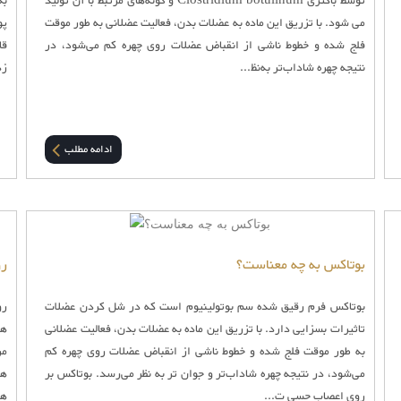
توسط باکتری Clostridium botulinum و گونه‌های مرتبط با آن تولید
به
می شود. با تزریق این ماده به عضلات بدن، فعالیت عضلانی به طور موقت
پو
فلج شده و خطوط ناشی از انقباض عضلات روی چهره کم می‌شود، در
قا
نتیجه چهره شاداب‌‌تر به‌نظ...
زد
ادامه مطلب
بوتاکس به چه معناست؟
رو
بوتاکس فرم رقیق شده سم بوتولینیوم است که در شل کردن عضلات
رو
تاثیرات بسزایی دارد. با تزریق این ماده به عضلات بدن، فعالیت عضلانی
ها
به طور موقت فلج شده و خطوط ناشی از انقباض عضلات روی چهره کم
مر
می‌شود، در نتیجه چهره شاداب‌‌تر و جوان تر به ‌نظر می‌رسد. بوتاکس بر
ها
روی اعصاب حسی ت...
ها