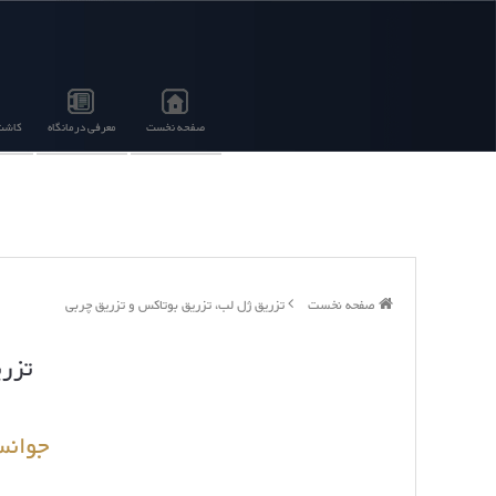
صفحه نخست
معرفی درمانگاه
کاشت 
صفحه نخست
تزریق ژل لب، تزریق بوتاکس و تزریق چربی
تزری
جوانس