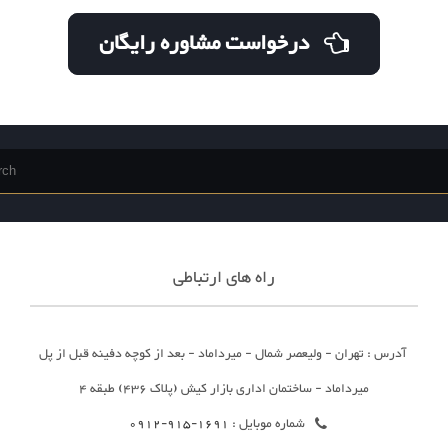
درخواست مشاوره رایگان
راه های ارتباطی
آدرس : تهران - ولیعصر شمال - میرداماد - بعد از کوچه دفینه قبل از پل
میرداماد - ساختمان اداری بازار کیش (پلاک 436) طبقه 4
شماره موبایل :
1691-915-0912