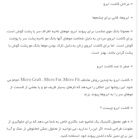
مراحل کاشت ابرو
»
ابروها، قابی برای چشم‌ها
»
معمولا بانک موی مناسب برای پیوند ابرو، موهای ناحیه اطراف سر یا پشت گوش است.
»
برای کاشت ابروی مردان به دلیل ضخامت موهای آنها بانک مو ناحیه پشت سر یا پوشت
گوش است. اما برای کاشت ابروی زنان به دلیل نازک بودن موها بانک مو پشت گوش یا
پشت گردن باشد، بهتر است.
صفر تا صد کاشت ابرو
»
کاشت ابرو به چندین روش مختلف Micro Graft ، Micro Fut ،Micro Fit انجام می
»
شود این روشها این امکان را می‌دهد که تارهای بسیار ظریف مو و یا بعضی از قسمت از
موهای سر را به ابروها پیوند بزند
کاشت ابرو چیست ؟
»
ه طور معمول کلینیک یک شامپو ضد باکتری خاص به شما می دهد که برای جلوگیری از
»
عفونت طراحی شده؛ اگر این را ندارید، می توانید از محلول نمکی (مخلوطی از نمک و آب)
نیز برای تمیز نگه داشتن پیوند خود استفاده کنید.