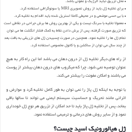
• محل تزریق نباید آلرژیک و عفونی باشد.
• برای تخلیه ژل باید از روش تصویری MRI یا سونوگرافی استفاده کرد.
• با بی حسی موضعی و در محیطی کاملا استریل شده باید اقدام به تخلیه کرد.
• معمولا تخلیه با سرنگ نیست و یکی از بهترین روش ها برش جراحی در نقاطی است
که تزریق صورت گرفته، پس از برش دادن نقاط به کمک فشار انگشت ها می توان
تمام ژل ها را تخلیه نمود. همچنین در صورت چسبیدن ژل های تزریقی به بافت بعد
از چند سال می توان از ساکشن و یا کانول مخصوص استفاده کرد.
از راه های دیگر تخلیه ژل از درون دهان می باشد اما این راه کار به هیچ
عنوان توصیه نمی شود. چرا که میکروب های درون دهان بیشتر از پوست
می باشند و امکان عفونت را بیشتر می کند.
با توجه به اینکه ژل پاژ را نمی توان به طور کامل تخلیه کرد و عوارض و
اثراتی مانند تحریک و حساسیت سیستم ایمنی می تواند تا سالها باقی
بماند، پس از تخلیه ژل پاژ باید تا حد امکان از تزریق هر نوع ژل خودداری
نمود و از سایر روش های درمانی و ترمیمی استفاده نمود.
ژل هیالورونیک اسید چیست؟