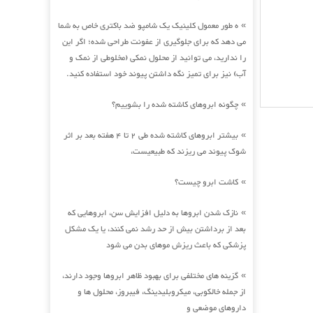
ه طور معمول کلینیک یک شامپو ضد باکتری خاص به شما
»
می دهد که برای جلوگیری از عفونت طراحی شده؛ اگر این
را ندارید، می توانید از محلول نمکی (مخلوطی از نمک و
آب) نیز برای تمیز نگه داشتن پیوند خود استفاده کنید.
چگونه ابروهای کاشته شده را بشوییم؟
»
بیشتر ابروهای کاشته شده طی 2 تا 4 هفته بعد بر اثر
»
شوک پیوند می ریزند که طبیعیست،
کاشت ابرو چیست؟
»
نازک شدن ابروها به دلیل افزایش سن، ابروهایی که
»
بعد از برداشتن بیش از حد رشد نمی کنند، یا یک مشکل
پزشکی که باعث ریزش موهای بدن می شود
گزینه های مختلفی برای بهبود ظاهر ابروها وجود دارند،
»
از جمله خالکوبی، میکروبلیدینگ، فیبروز، محلول ها و
داروهای موضعی و