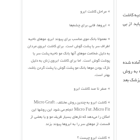
مراحل کاشت ابرو
»
حیه کاشت
ید از بی
ابروها، قابی برای چشم‌ها
»
معمولا بانک موی مناسب برای پیوند ابرو، موهای ناحیه
»
اطراف سر یا پشت گوش است. برای کاشت ابروی مردان
به دلیل ضخامت موهای آنها بانک مو ناحیه پشت سر یا
پوشت گوش است. اما برای کاشت ابروی زنان به دلیل
ماده شده
نازک بودن موها بانک مو پشت گوش یا پشت گردن باشد،
ه به روش
بهتر است.
پزشک بعد
صفر تا صد کاشت ابرو
»
کاشت ابرو به چندین روش مختلف Micro Graft ،
»
Micro Fut ،Micro Fit انجام می شود این روشها این
امکان را می‌دهد که تارهای بسیار ظریف مو و یا بعضی از
قسمت از موهای سر را به ابروها پیوند بزند
کاشت ابرو چیست ؟
»