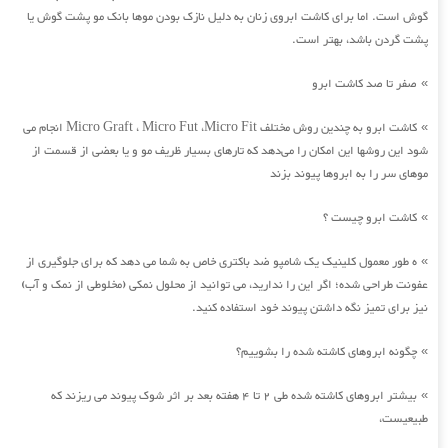
گوش است. اما برای کاشت ابروی زنان به دلیل نازک بودن موها بانک مو پشت گوش یا
پشت گردن باشد، بهتر است.
صفر تا صد کاشت ابرو
»
کاشت ابرو به چندین روش مختلف Micro Graft ، Micro Fut ،Micro Fit انجام می
»
شود این روشها این امکان را می‌دهد که تارهای بسیار ظریف مو و یا بعضی از قسمت از
موهای سر را به ابروها پیوند بزند
کاشت ابرو چیست ؟
»
ه طور معمول کلینیک یک شامپو ضد باکتری خاص به شما می دهد که برای جلوگیری از
»
عفونت طراحی شده؛ اگر این را ندارید، می توانید از محلول نمکی (مخلوطی از نمک و آب)
نیز برای تمیز نگه داشتن پیوند خود استفاده کنید.
چگونه ابروهای کاشته شده را بشوییم؟
»
بیشتر ابروهای کاشته شده طی 2 تا 4 هفته بعد بر اثر شوک پیوند می ریزند که
»
طبیعیست،