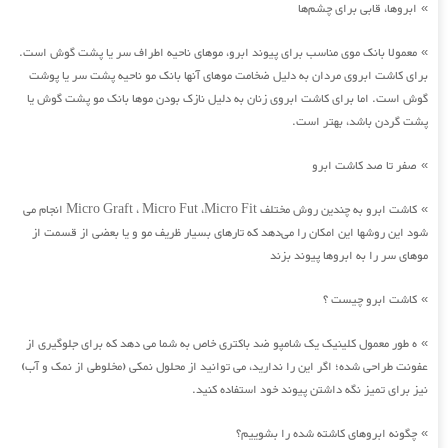
ابروها، قابی برای چشم‌ها
»
معمولا بانک موی مناسب برای پیوند ابرو، موهای ناحیه اطراف سر یا پشت گوش است.
»
برای کاشت ابروی مردان به دلیل ضخامت موهای آنها بانک مو ناحیه پشت سر یا پوشت
گوش است. اما برای کاشت ابروی زنان به دلیل نازک بودن موها بانک مو پشت گوش یا
پشت گردن باشد، بهتر است.
صفر تا صد کاشت ابرو
»
کاشت ابرو به چندین روش مختلف Micro Graft ، Micro Fut ،Micro Fit انجام می
»
شود این روشها این امکان را می‌دهد که تارهای بسیار ظریف مو و یا بعضی از قسمت از
موهای سر را به ابروها پیوند بزند
کاشت ابرو چیست ؟
»
ه طور معمول کلینیک یک شامپو ضد باکتری خاص به شما می دهد که برای جلوگیری از
»
عفونت طراحی شده؛ اگر این را ندارید، می توانید از محلول نمکی (مخلوطی از نمک و آب)
نیز برای تمیز نگه داشتن پیوند خود استفاده کنید.
چگونه ابروهای کاشته شده را بشوییم؟
»