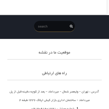
موقعیت ما در نقشه
راه های ارتباطی
آدرس : تهران - ولیعصر شمال - میرداماد - بعد از کوچه دفینه قبل از پل
میرداماد - ساختمان اداری بازار کیش (پلاک 436) طبقه 4
شماره موبایل :
1691-915-0912