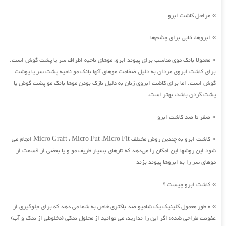
مراحل کاشت ابرو
»
ابروها، قابی برای چشم‌ها
»
معمولا بانک موی مناسب برای پیوند ابرو، موهای ناحیه اطراف سر یا پشت گوش است.
»
برای کاشت ابروی مردان به دلیل ضخامت موهای آنها بانک مو ناحیه پشت سر یا پوشت
گوش است. اما برای کاشت ابروی زنان به دلیل نازک بودن موها بانک مو پشت گوش یا
پشت گردن باشد، بهتر است.
صفر تا صد کاشت ابرو
»
کاشت ابرو به چندین روش مختلف Micro Graft ، Micro Fut ،Micro Fit انجام می
»
شود این روشها این امکان را می‌دهد که تارهای بسیار ظریف مو و یا بعضی از قسمت از
موهای سر را به ابروها پیوند بزند
کاشت ابرو چیست ؟
»
ه طور معمول کلینیک یک شامپو ضد باکتری خاص به شما می دهد که برای جلوگیری از
»
عفونت طراحی شده؛ اگر این را ندارید، می توانید از محلول نمکی (مخلوطی از نمک و آب)