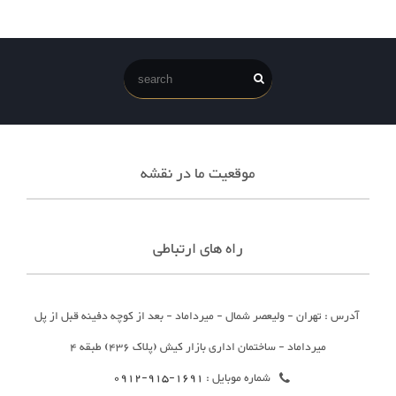
موقعیت ما در نقشه
راه های ارتباطی
آدرس : تهران - ولیعصر شمال - میرداماد - بعد از کوچه دفینه قبل از پل
میرداماد - ساختمان اداری بازار کیش (پلاک 436) طبقه 4
شماره موبایل :
1691-915-0912