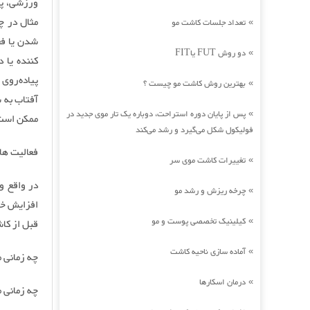
ورزشی، پی
مثال در چ
تعداد جلسات کاشت مو
»
شدن یا فع
دو روش FUT یاFIT
»
کننده یا 
پیاده‌روی
بهترین روش کاشت مو چیست ؟
»
آفتاب به 
پس از پایان دوره استراحت، دوباره یک تار موی جدید در
»
ممکن است 
فولیکول شکل می‌گیرد و رشد می‌کند
فعالیت ها
تغییرات کاشت موی سر
»
در واقع و
چرخه ریزش و رشد مو
»
افزایش خو
کیلینیک تخصصی پوست و مو
»
قبل از کاش
آماده سازی ناحیه کاشت
»
چه زمانی م
درمان اسکارها
»
چه زمانی م