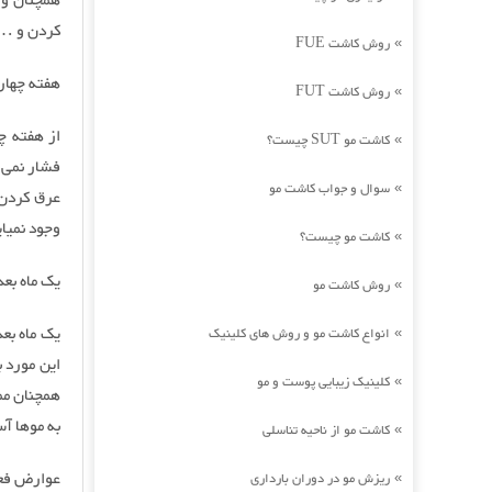
همچنان ور
کردن و … 
روش کاشت FUE
»
هفته چهار
روش کاشت FUT
»
از هفته چ
کاشت مو SUT چیست؟
»
فشار نمی 
سوال و جواب کاشت مو
»
عرق کردن 
وجود نمیای
کاشت مو چیست؟
»
یک ماه بعد
روش کاشت مو
»
یک ماه بع
انواع کاشت مو و روش های کلینیک
»
این مورد 
کلینیک زیبایی پوست و مو
»
همچنان مم
به موها آ
کاشت مو از ناحیه تناسلی
»
عوارض فعا
ریزش مو در دوران بارداری
»