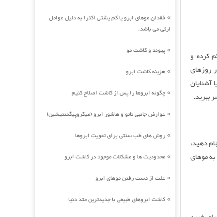
فقدان موهای ابرو یا کم پشتی اکثرا به دلیل عوامل
»
ارثی می باشد.
پیوند و کاشت مو
»
م کرده و
ند فرد در روزهای
هزینه کاشت ابرو
»
 آشنایان
چگونه ابروها را پس از کاشت اصلاح کنیم
»
 ببرید.
عوارض جانبی تاتو و هاشور ابرو (میکروپیگمنتیشین)
»
روش های طب سنتی برای تقویت ابروها
»
جام دهید،
به موهای
محدودیت ها و مشکلات موجود در کاشت ابرو
»
علت از دست رفتن موهای ابرو
»
کاشت ابروهای طبیعی با جدیدترین متد دنیا
»