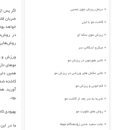
درمان ریزش موی عصبی
»
اگر پس از
ضربان قلب
کاشت مو با لیزر
»
خواهد بود
در روش‌ها
ریزش موی سکه ای
»
روش‌هایی مثل FUE چنین مشکلی 
میکرو اسکالپ سر
»
ورزش و پ
تاثیر هورمون در ریزش مو
»
موهای تاز
همین دلی
تاثیر مکمل های ورزشی در ریزش مو
»
کاشته شده
کم خونی و ریزش مو
»
آورید. هم
بود.
ضربه به سر بعد از کاشت مو
»
بهبودی کا
روش های تقویت مو
»
علت سفید شدن زودهنگام موها
»
ما در این