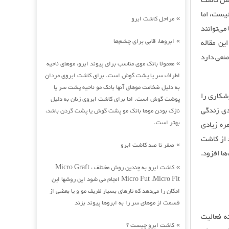
عمل کاشت
یست، اما
مراحل کاشت ابرو
»
می‌توانند
ابروها، قابی برای چشم‌ها
ین مقاله
»
نعی دارد
معمولا بانک موی مناسب برای پیوند ابرو، موهای ناحیه
»
اطراف سر یا پشت گوش است. برای کاشت ابروی مردان
به دلیل ضخامت موهای آنها بانک مو ناحیه پشت سر یا
شکاری را
پوشت گوش است. اما برای کاشت ابروی زنان به دلیل
دی زندگی
نازک بودن موها بانک مو پشت گوش یا پشت گردن باشد،
بهتر است.
ره زیادی
 از کاشت
صفر تا صد کاشت ابرو
»
ها افزود.
کاشت ابرو به چندین روش مختلف Micro Graft ،
»
Micro Fut ،Micro Fit انجام می شود این روشها این
امکان را می‌دهد که تارهای بسیار ظریف مو و یا بعضی از
قسمت از موهای سر را به ابروها پیوند بزند
ه فعالیت
کاشت ابرو چیست ؟
»