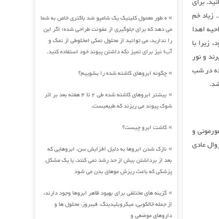
ید. برای
 زیاد خم
ه طور معمول کلینیک یک شامپو ضد باکتری خاص به شما
»
حیه اهدا
می دهد که برای جلوگیری از عفونت طراحی شده؛ اگر این
را ندارید، می توانید از محلول نمکی (مخلوطی از نمک و
 زیرا با
آب) نیز برای تمیز نگه داشتن پیوند خود استفاده کنید.
ند و نور
ده در شب
چگونه ابروهای کاشته شده را بشوییم؟
»
شد.
بیشتر ابروهای کاشته شده طی 2 تا 4 هفته بعد بر اثر
»
شوک پیوند می ریزند که طبیعیست،
کاشت ابرو چیست؟
»
ورمونی و
وال عادی
نازک شدن ابروها به دلیل افزایش سن، ابروهایی که
»
بعد از برداشتن بیش از حد رشد نمی کنند، یا یک مشکل
پزشکی که باعث ریزش موهای بدن می شود
گزینه های مختلفی برای بهبود ظاهر ابروها وجود دارند،
»
از جمله خالکوبی، میکروبلیدینگ، فیبروز، محلول ها و
داروهای موضعی و