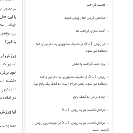
کاشت مو ی
کاشت گرافت
»
مو بدون ب
با این حال
مشخص کردن خط رویش جدید
»
طولانی مد
آماده سازی گرافت ها
»
می‌خواهیم
یا خیر؟
در روش SUT، از تکنیک مشهوری به نام تیز و کند
»
استفاده می شود
ورزش کردن
تصور کنید
برداشت گرافت با مکش
»
خود برگرد
روش SUT، از تکنیک مشهوری به نام تیز و کند
»
داشته است
استفاده می شود. یعنی جراح ابتدا به کمک یک پانچ تیز،
مو برای پی
ایجاد برش به کمک پانچ
در ادامه د
»
مراحل کاشت مو به روش SUT
»
آیا ورزش 
مراحل کاشت مو به روش SUT جز جدیدترین روش
»
محدودیت و
کاشت است