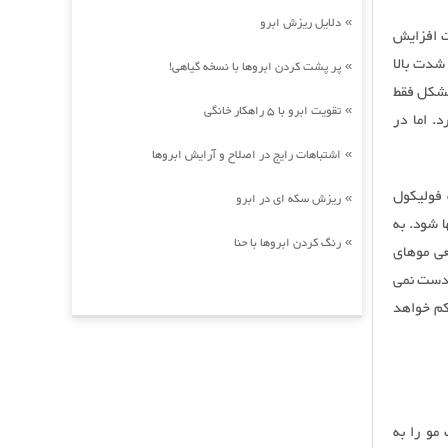
دلایل ریزش ابرو
»
ت افزایش
شدت بالا
پر پشت کردن ابروها با نسخه گیاهی!
»
مشکل فقط
تقویت ابرو با 5 راهکار خانگی
»
. اما در
اشتباهات رایج در اصلاح و آرایش ابروها
»
فولیکول
ریزش سکه ای در ابرو
»
 شود. به
رنگ کردن ابروها با حنا
»
ی موهای
 دست نمی
کم خواهد
مو را به