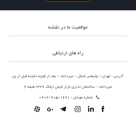
موقعیت ما در نقشه
راه های ارتباطی
آدرس : تهران - ولیعصر شمال - میرداماد - بعد از کوچه دفینه قبل از پل
میرداماد - ساختمان اداری بازار کیش (پلاک 436) طبقه 4
شماره موبایل :
1691-915-0912