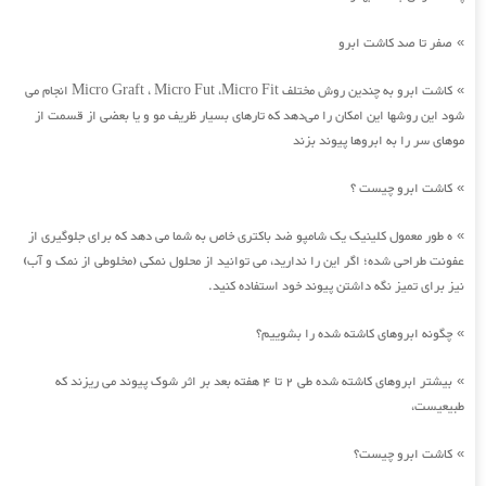
صفر تا صد کاشت ابرو
»
کاشت ابرو به چندین روش مختلف Micro Graft ، Micro Fut ،Micro Fit انجام می
»
شود این روشها این امکان را می‌دهد که تارهای بسیار ظریف مو و یا بعضی از قسمت از
موهای سر را به ابروها پیوند بزند
کاشت ابرو چیست ؟
»
ه طور معمول کلینیک یک شامپو ضد باکتری خاص به شما می دهد که برای جلوگیری از
»
عفونت طراحی شده؛ اگر این را ندارید، می توانید از محلول نمکی (مخلوطی از نمک و آب)
نیز برای تمیز نگه داشتن پیوند خود استفاده کنید.
چگونه ابروهای کاشته شده را بشوییم؟
»
بیشتر ابروهای کاشته شده طی 2 تا 4 هفته بعد بر اثر شوک پیوند می ریزند که
»
طبیعیست،
کاشت ابرو چیست؟
»