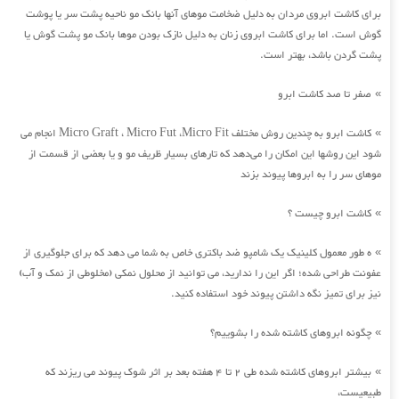
برای کاشت ابروی مردان به دلیل ضخامت موهای آنها بانک مو ناحیه پشت سر یا پوشت
گوش است. اما برای کاشت ابروی زنان به دلیل نازک بودن موها بانک مو پشت گوش یا
پشت گردن باشد، بهتر است.
صفر تا صد کاشت ابرو
»
کاشت ابرو به چندین روش مختلف Micro Graft ، Micro Fut ،Micro Fit انجام می
»
شود این روشها این امکان را می‌دهد که تارهای بسیار ظریف مو و یا بعضی از قسمت از
موهای سر را به ابروها پیوند بزند
کاشت ابرو چیست ؟
»
ه طور معمول کلینیک یک شامپو ضد باکتری خاص به شما می دهد که برای جلوگیری از
»
عفونت طراحی شده؛ اگر این را ندارید، می توانید از محلول نمکی (مخلوطی از نمک و آب)
نیز برای تمیز نگه داشتن پیوند خود استفاده کنید.
چگونه ابروهای کاشته شده را بشوییم؟
»
بیشتر ابروهای کاشته شده طی 2 تا 4 هفته بعد بر اثر شوک پیوند می ریزند که
»
طبیعیست،