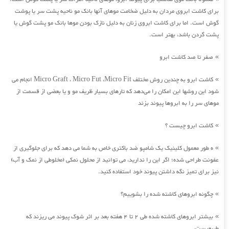
برای کاشت ابروی مردان به دلیل ضخامت موهای آنها بانک مو ناحیه پشت سر یا پوشت
گوش است. اما برای کاشت ابروی زنان به دلیل نازک بودن موها بانک مو پشت گوش یا
پشت گردن باشد، بهتر است.
صفر تا صد کاشت ابرو
»
کاشت ابرو به چندین روش مختلف Micro Graft ، Micro Fut ،Micro Fit انجام می
»
شود این روشها این امکان را می‌دهد که تارهای بسیار ظریف مو و یا بعضی از قسمت از
موهای سر را به ابروها پیوند بزند
کاشت ابرو چیست ؟
»
ه طور معمول کلینیک یک شامپو ضد باکتری خاص به شما می دهد که برای جلوگیری از
»
عفونت طراحی شده؛ اگر این را ندارید، می توانید از محلول نمکی (مخلوطی از نمک و آب)
نیز برای تمیز نگه داشتن پیوند خود استفاده کنید.
چگونه ابروهای کاشته شده را بشوییم؟
»
بیشتر ابروهای کاشته شده طی 2 تا 4 هفته بعد بر اثر شوک پیوند می ریزند که
»
طبیعیست،