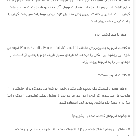
معمولا بانک موی مناسب برای پیوند ابرو، موهای ناحیه اطراف سر یا پشت گوش است.
برای کاشت ابروی مردان به دلیل ضخامت موهای آنها بانک مو ناحیه پشت سر یا پوشت
گوش است. اما برای کاشت ابروی زنان به دلیل نازک بودن موها بانک مو پشت گوش یا
پشت گردن باشد، بهتر است.
صفر تا صد کاشت ابرو
»
کاشت ابرو به چندین روش مختلف Micro Graft ، Micro Fut ،Micro Fit انجام می
»
شود این روشها این امکان را می‌دهد که تارهای بسیار ظریف مو و یا بعضی از قسمت از
موهای سر را به ابروها پیوند بزند
کاشت ابرو چیست ؟
»
ه طور معمول کلینیک یک شامپو ضد باکتری خاص به شما می دهد که برای جلوگیری از
»
عفونت طراحی شده؛ اگر این را ندارید، می توانید از محلول نمکی (مخلوطی از نمک و آب)
نیز برای تمیز نگه داشتن پیوند خود استفاده کنید.
چگونه ابروهای کاشته شده را بشوییم؟
»
بیشتر ابروهای کاشته شده طی 2 تا 4 هفته بعد بر اثر شوک پیوند می ریزند که
»