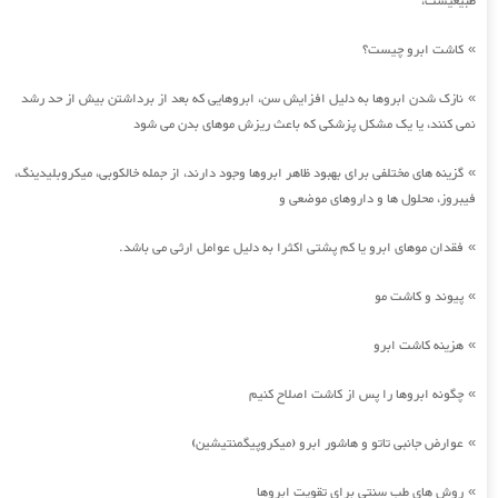
طبیعیست،
کاشت ابرو چیست؟
»
نازک شدن ابروها به دلیل افزایش سن، ابروهایی که بعد از برداشتن بیش از حد رشد
»
نمی کنند، یا یک مشکل پزشکی که باعث ریزش موهای بدن می شود
گزینه های مختلفی برای بهبود ظاهر ابروها وجود دارند، از جمله خالکوبی، میکروبلیدینگ،
»
فیبروز، محلول ها و داروهای موضعی و
فقدان موهای ابرو یا کم پشتی اکثرا به دلیل عوامل ارثی می باشد.
»
پیوند و کاشت مو
»
هزینه کاشت ابرو
»
چگونه ابروها را پس از کاشت اصلاح کنیم
»
عوارض جانبی تاتو و هاشور ابرو (میکروپیگمنتیشین)
»
روش های طب سنتی برای تقویت ابروها
»