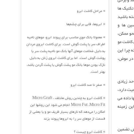
ند و برخی
 جایی هستند که با کمترین هزینه کاشت مو به روش (Sut و یا تکنیک ها
مراحل کاشت ابرو
»
ته باشید
ابروها، قابی برای چشم‌ها
ین ها و
»
ین نحو ممکن،
معمولا بانک موی مناسب برای پیوند ابرو، موهای ناحیه
»
 کاشت مو
اطراف سر یا پشت گوش است. برای کاشت ابروی مردان
 چرا این
به دلیل ضخامت موهای آنها بانک مو ناحیه پشت سر یا
 در عوض،
پوشت گوش است. اما برای کاشت ابروی زنان به دلیل
نازک بودن موها بانک مو پشت گوش یا پشت گردن باشد،
بهتر است.
حد زیادی
صفر تا صد کاشت ابرو
»
یت دارد،
ا داده می
کاشت ابرو به چندین روش مختلف Micro Graft ،
»
Micro Fut ،Micro Fit انجام می شود این روشها این
ین زمینه
امکان را می‌دهد که تارهای بسیار ظریف مو و یا بعضی از
قسمت از موهای سر را به ابروها پیوند بزند
شت مو: معمولا کاشت مو به روش SUT یک روش تضمین
کاشت ابرو چیست ؟
»