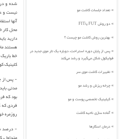
شده و در
تعداد جلسات کاشت مو
»
نیست و عو
آنها استف
دو روش FUT یاFIT
»
بهترین روش کاشت مو چیست ؟
دارید بای
»
هستند مان
پس از پایان دوره استراحت، دوباره یک تار موی جدید در
»
فولیکول شکل می‌گیرد و رشد می‌کند
کلینیک کو
تغییرات کاشت موی سر
»
- پس از چ
چرخه ریزش و رشد مو
»
مدتی باید
کیلینیک تخصصی پوست و مو
»
فردی که ک
آماده سازی ناحیه کاشت
»
روزمره خود
درمان اسکارها
»
متداول، ک