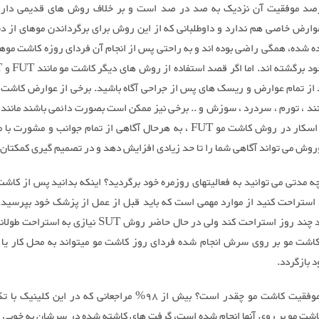
صد موفقیت آن نزدیک به صد در صد است و بر خلاف روش های قدیمی دار
ارض خاصی هم ندارد و داوطلبانی که از این روش برای برگرداندن موهای از 
اده شده، همگی راضی بوده اند و به راحتی پس از انجام آن فردای روزه کاشت موها
د از تمام عوارض و ریسک های پس از جراحی آگاه باشید. برخی از عوارض کاشت 
ند ، تورم ، سردرد ، سوزش و .. برخی نیز ممکن است بصورت دائمی باشند مانند ب
خط باریک اسکار در روش کاشت مو FUT ، به هرحال آگاهی از تمام جوانب و مش
روش می تواند آگاهی شما را تا حد زیادی افزایش دهد و در تصمیم گیری کمکتان 
ه مدتی می توانید به فعالیتهای روزمره خود برگردید؟ اینکه بدانید پس از کاشت 
 استراحت کنید از موارد مهمی است که باید قبل از عمل از پزشک خود بپرسید. ق
بود که فرد چند روز استراحت کند ولی در حال حاضر روش SUT نیازی ب
اشت مو بر روی سرش انجام شده فردای روز کاشت مو میتواند به محل کار یا ف
 بازگردد.
- درصد موفقیت کاشت مو چقدر است؟ بیش از 98% مراجعانی که در این کل
اشت مو بر روی آنها انجام شده است، گرفت های کاشته شده در سرشان به خوبی 