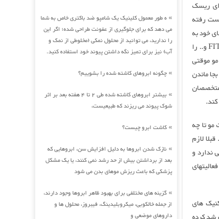
ای ریسک
ه طور معمول کلینیک یک شامپو ضد باکتری خاص به شما
دست رفته
»
می دهد که برای جلوگیری از عفونت طراحی شده؛ اگر این
ی خود به
را ندارید، می توانید از محلول نمکی (مخلوطی از نمک و
محل کار خود برگشته اند. اما اگر قصد استفاده از روش های دیگر کاشت مو مانند FUT و FIT و.. را
آب) نیز برای تمیز نگه داشتن پیوند خود استفاده کنید.
مو موقتی
جا ماندن
چگونه ابروهای کاشته شده را بشوییم؟
»
ورت با متخصصان
بیشتر ابروهای کاشته شده طی 2 تا 4 هفته بعد بر اثر
»
کند.
شوک پیوند می ریزند که طبیعیست،
مو تا چه
کاشت ابرو چیست؟
»
بلا لازم
نازک شدن ابروها به دلیل افزایش سن، ابروهایی که
»
ه استراحت طولانی ندارد و
بعد از برداشتن بیش از حد رشد نمی کنند، یا یک مشکل
عالیتهای
پزشکی که باعث ریزش موهای بدن می شود
گزینه های مختلفی برای بهبود ظاهر ابروها وجود دارند،
»
ینیک با تکنیک های
از جمله خالکوبی، میکروبلیدینگ، فیبروز، محلول ها و
داروهای موضعی و
رشد کرده