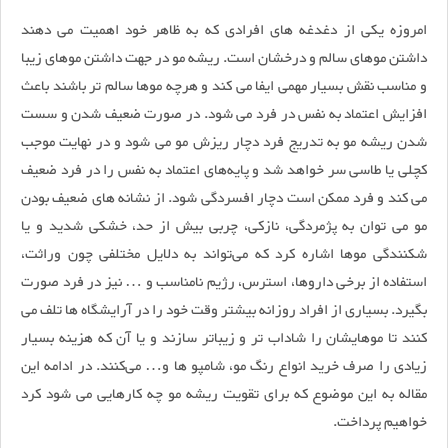
امروزه یکی از دغدغه‌ های افرادی که به ظاهر خود اهمیت می دهند
داشتن موهای سالم و درخشان است. ریشه مو در جهت داشتن موهای زیبا
و مناسب نقش بسیار مهمی ایفا می کند و هرچه موها سالم تر باشند باعث
افزایش اعتماد به نفس در فرد می شود. در صورت ضعیف شدن و سست
شدن ریشه مو به تدریج فرد دچار ریزش مو می شود و در نهایت موجب
کچلی یا طاسی سر خواهد شد و پایه‌های اعتماد به نفس را در فرد ضعیف
می کند و فرد ممکن است دچار افسردگی شود. از نشانه های ضعیف بودن
مو می توان به پژمردگی، نازکی، چربی بیش از حد، خشکی شدید و یا
شکنندگی موها اشاره کرد که می‌تواند به دلایل مختلفی چون وراثت،
استفاده از برخی داروها، استرس، رژیم نامناسب و … نیز در فرد صورت
بگیرد. بسیاری از افراد روزانه بیشتر وقت خود را در آرایشگاه ها تلف می
کنند تا موهایشان را شاداب تر و زیباتر سازند و یا آن که هزینه بسیار
زیادی را صرف خرید انواع رنگ مو، شامپو ها و… می‌کنند. در ادامه این
مقاله به این موضوع که برای تقویت ریشه مو چه کارهایی می شود کرد
خواهیم پرداخت.