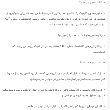
کاشت ابرو چیست ؟
»
ه طور معمول کلینیک یک شامپو ضد باکتری خاص به شما می دهد که برای جلوگیری از
»
عفونت طراحی شده؛ اگر این را ندارید، می توانید از محلول نمکی (مخلوطی از نمک و آب)
نیز برای تمیز نگه داشتن پیوند خود استفاده کنید.
چگونه ابروهای کاشته شده را بشوییم؟
»
بیشتر ابروهای کاشته شده طی 2 تا 4 هفته بعد بر اثر شوک پیوند می ریزند که
»
طبیعیست،
کاشت ابرو چیست؟
»
نازک شدن ابروها به دلیل افزایش سن، ابروهایی که بعد از برداشتن بیش از حد رشد
»
نمی کنند، یا یک مشکل پزشکی که باعث ریزش موهای بدن می شود
گزینه های مختلفی برای بهبود ظاهر ابروها وجود دارند، از جمله خالکوبی، میکروبلیدینگ،
»
فیبروز، محلول ها و داروهای موضعی و
فقدان موهای ابرو یا کم پشتی اکثرا به دلیل عوامل ارثی می باشد.
»