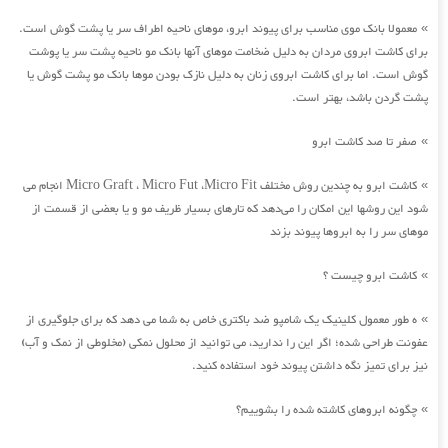
معمولا بانک موی مناسب برای پیوند ابرو، موهای ناحیه اطراف سر یا پشت گوش است.
»
برای کاشت ابروی مردان به دلیل ضخامت موهای آنها بانک مو ناحیه پشت سر یا پوشت
گوش است. اما برای کاشت ابروی زنان به دلیل نازک بودن موها بانک مو پشت گوش یا
پشت گردن باشد، بهتر است.
صفر تا صد کاشت ابرو
»
کاشت ابرو به چندین روش مختلف Micro Graft ، Micro Fut ،Micro Fit انجام می
»
شود این روشها این امکان را می‌دهد که تارهای بسیار ظریف مو و یا بعضی از قسمت از
موهای سر را به ابروها پیوند بزند
کاشت ابرو چیست ؟
»
ه طور معمول کلینیک یک شامپو ضد باکتری خاص به شما می دهد که برای جلوگیری از
»
عفونت طراحی شده؛ اگر این را ندارید، می توانید از محلول نمکی (مخلوطی از نمک و آب)
نیز برای تمیز نگه داشتن پیوند خود استفاده کنید.
چگونه ابروهای کاشته شده را بشوییم؟
»