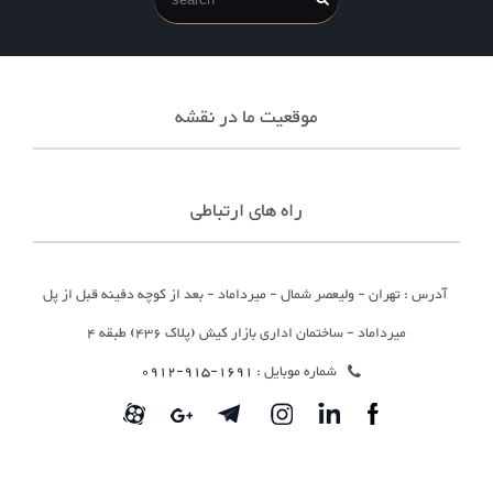
موقعیت ما در نقشه
راه های ارتباطی
آدرس : تهران - ولیعصر شمال - میرداماد - بعد از کوچه دفینه قبل از پل
میرداماد - ساختمان اداری بازار کیش (پلاک 436) طبقه 4
شماره موبایل :
1691-915-0912