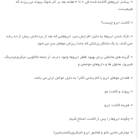
بیشتر ابروهای کاشته شده طی 2 تا 4 هفته بعد بر اثر شوک پیوند می ریزند که
»
طبیعیست،
کاشت ابرو چیست؟
»
نازک شدن ابروها به دلیل افزایش سن، ابروهایی که بعد از برداشتن بیش از حد رشد
»
نمی کنند، یا یک مشکل پزشکی که باعث ریزش موهای بدن می شود
گزینه های مختلفی برای بهبود ظاهر ابروها وجود دارند، از جمله خالکوبی، میکروبلیدینگ،
»
فیبروز، محلول ها و داروهای موضعی و
فقدان موهای ابرو یا کم پشتی اکثرا به دلیل عوامل ارثی می باشد.
»
پیوند و کاشت مو
»
هزینه کاشت ابرو
»
چگونه ابروها را پس از کاشت اصلاح کنیم
»
عوارض جانبی تاتو و هاشور ابرو (میکروپیگمنتیشین)
»