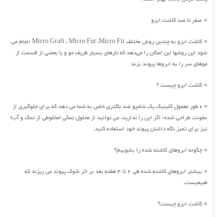
صفر تا صد کاشت ابرو
»
کاشت ابرو به چندین روش مختلف Micro Graft ، Micro Fut ،Micro Fit انجام می
»
شود این روشها این امکان را می‌دهد که تارهای بسیار ظریف مو و یا بعضی از قسمت از
موهای سر را به ابروها پیوند بزند
کاشت ابرو چیست ؟
»
ه طور معمول کلینیک یک شامپو ضد باکتری خاص به شما می دهد که برای جلوگیری از
»
عفونت طراحی شده؛ اگر این را ندارید، می توانید از محلول نمکی (مخلوطی از نمک و آب)
نیز برای تمیز نگه داشتن پیوند خود استفاده کنید.
چگونه ابروهای کاشته شده را بشوییم؟
»
بیشتر ابروهای کاشته شده طی 2 تا 4 هفته بعد بر اثر شوک پیوند می ریزند که
»
طبیعیست،
کاشت ابرو چیست؟
»