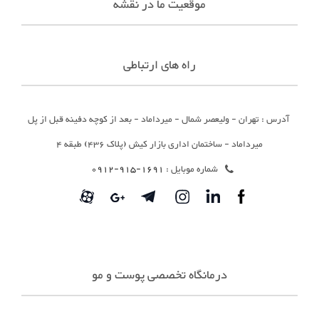
موقعیت ما در نقشه
راه های ارتباطی
آدرس : تهران - ولیعصر شمال - میرداماد - بعد از کوچه دفینه قبل از پل
میرداماد - ساختمان اداری بازار کیش (پلاک 436) طبقه 4
شماره موبایل :
1691-915-0912
درمانگاه تخصصی پوست و مو