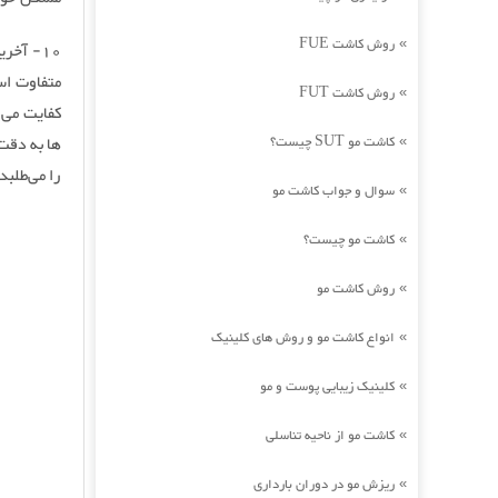
روش کاشت FUE
»
10- آخ
متفاوت اس
روش کاشت FUT
»
کفایت می 
کاشت مو SUT چیست؟
ها به دقت
»
را می‌طلبد.
سوال و جواب کاشت مو
»
کاشت مو چیست؟
»
روش کاشت مو
»
انواع کاشت مو و روش های کلینیک
»
کلینیک زیبایی پوست و مو
»
کاشت مو از ناحیه تناسلی
»
ریزش مو در دوران بارداری
»