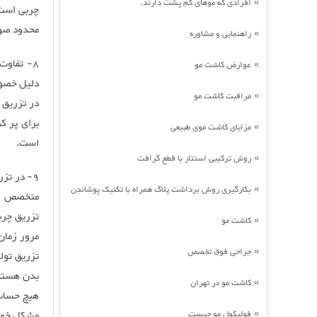
افرادی که موهای کم پشت دارند.
»
چربی است.
محدود صو
راهنمایی و مشاوره
»
8- تفاوت
عوارض کاشت مو
»
دلیل خصوص
مراقبت کاشت مو
»
در تزریق 
برای پر ک
مزایای کاشت موی طبیعی
»
است.
روش ترکیبی استتار با قطع گرافت
»
9- در تز
بکارگیری روش برداشت پلاگ همراه با تکنیک پوشاندن
»
متخصص زی
تزریق چرب
کاشت مو
»
مرور زمان
جراحی فوق تخصص
»
تزریق تول
بدن هستند 
کاشت مو در تهران
»
هیچ حساسی
فولیکول مو چیست
مشکل خواهد
»