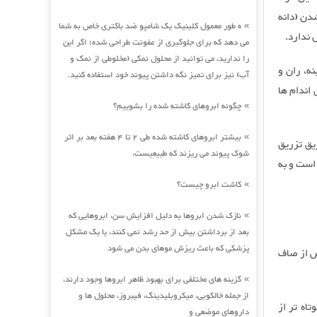
دن (دانه
ه طور معمول کلینیک یک شامپو ضد باکتری خاص به شما
»
 ندارد.
می دهد که برای جلوگیری از عفونت طراحی شده؛ اگر این
را ندارید، می توانید از محلول نمکی (مخلوطی از نمک و
ه، ران و
آب) نیز برای تمیز نگه داشتن پیوند خود استفاده کنید.
اندام ها
چگونه ابروهای کاشته شده را بشوییم؟
»
بیشتر ابروهای کاشته شده طی 2 تا 4 هفته بعد بر اثر
»
ریق تزریق
شوک پیوند می ریزند که طبیعیست،
 است و به
کاشت ابرو چیست؟
»
نازک شدن ابروها به دلیل افزایش سن، ابروهایی که
»
بعد از برداشتن بیش از حد رشد نمی کنند، یا یک مشکل
پزشکی که باعث ریزش موهای بدن می شود
س از صاف
گزینه های مختلفی برای بهبود ظاهر ابروها وجود دارند،
»
از جمله خالکوبی، میکروبلیدینگ، فیبروز، محلول ها و
اه تر از
داروهای موضعی و