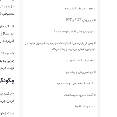
حل درمانی
تعداد جلسات کاشت مو
»
تسبیحی شد
دو روش FUT یاFIT
»
6- تزریق
بهترین روش کاشت مو چیست ؟
»
جوانسازی 
کاربرد دار
پس از پایان دوره استراحت، دوباره یک تار موی جدید در
»
فولیکول شکل می‌گیرد و رشد می‌کند
7- برداش
چربی به نو
تغییرات کاشت موی سر
»
جهت فرم د
چرخه ریزش و رشد مو
»
چگونگی
کیلینیک تخصصی پوست و مو
»
- بافت چر
آماده سازی ناحیه کاشت
»
کردن چربی
درمان اسکارها
»
مدت زمان 