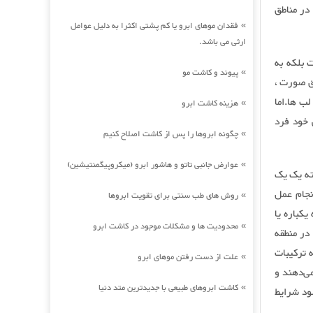
در مناطق
فقدان موهای ابرو یا کم پشتی اکثرا به دلیل عوامل
»
ارثی می باشد.
 بلکه به
پیوند و کاشت مو
»
ق صورت ،
ب ها.اما
هزینه کاشت ابرو
»
 خود فرد
چگونه ابروها را پس از کاشت اصلاح کنیم
»
عوارض جانبی تاتو و هاشور ابرو (میکروپیگمنتیشین)
»
فته یک یک
جام عمل
روش های طب سنتی برای تقویت ابروها
»
کباره یا
محدودیت ها و مشکلات موجود در کاشت ابرو
»
در منطقه
 ترکیبات
علت از دست رفتن موهای ابرو
»
می‌دهند و
کاشت ابروهای طبیعی با جدیدترین متد دنیا
»
ود شرایط