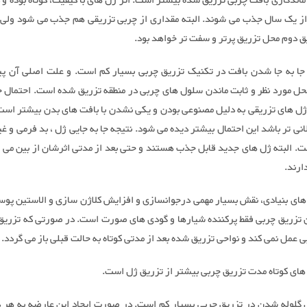
ا ماندگاری بافت چربی تزریق شده بیشتر است. اثر ژل های با کیفیت، کوتاه بوده و 
از یک سال جذب می شوند. البته مقداری از چربی تزریقی هم جذب می شود ولی م
ق دوم محل تزریق پرتر و سفت تر خواهد بود.
 جا به جا شدن بافت در تکنیک تزریق چربی بسیار کم است. و علت اصلی آن پی
حل مورد نظر و ثابت ماندن سلول های چربی در منطقه تزریق شده است. احتمال جا
ژل های تزریقی به دلیل مصنوعی بودن و یکی نشدن با بافت های بدن بیشتر است
انی تر باشد این احتمال بیشتر دیده می شود. نتیجه جا به جایی ژل ، بد فرمی و غ
 البته ژل های جدید قابل جذب هستند و حتی بعد از مدتی اثرشان از بین می رو
ارند.
های بنیادی، نقش بسیار مهمی درجوانسازی و افزایش کلاژن سازی و الاستین پوس
 تزریق چربی فقط پرکننده شیارها و گودی های صورت است. در صورتی که تزریق 
 عمل نمی کند و نواحی تزریق شده بعد از مدتی کوتاه به حالت قبلی باز می گردد.
ل گلوله شدن در تزریق چربی بسیار کم است. در صورت ایجاد این عارضه به هر دل