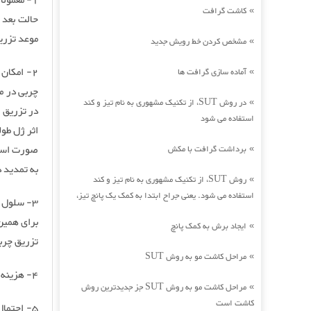
1- معمول
کاشت گرافت
»
حالت بعد 
موعد تزری
مشخص کردن خط رویش جدید
»
2- امکان
آماده سازی گرافت ها
»
چربی در م
در روش SUT، از تکنیک مشهوری به نام تیز و کند
»
در تزریق 
استفاده می شود
اثر ژل طول
صورت است.
برداشت گرافت با مکش
»
به تمدید د
روش SUT، از تکنیک مشهوری به نام تیز و کند
»
استفاده می شود. یعنی جراح ابتدا به کمک یک پانچ تیز،
3- سلول 
برای همین
ایجاد برش به کمک پانچ
»
تزریق چربی
مراحل کاشت مو به روش SUT
»
4- هزینه های کوتاه مدت تزریق چربی بیشتر از تزریق ژل است.
مراحل کاشت مو به روش SUT جز جدیدترین روش
»
کاشت است
5- احتما