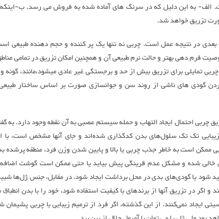
 الف- به این دلیل که در سرنگ های آماده شده به فروش می رسد. ب-اینکه 
رت تزریق خواهد شد.
 بعدی در نتیجه عمل است. چربی نه تنها یک پر کننده و حجم دهنده طبیعی است
یت فرم دهی بهتر و حالت نرم طبیعی آن و همچنین امکان تزریق در تمامی مناط
چربی تمایلی برای تزریق بیش از حد و برجستگی غیر عادی میشود،مانند، گونه و ل
ردن گودی های ناشی از روند سن و جوانسازی صورت بر اساس ساختار طبیعی
ریق چربی احتمال ایجاد التهاب و حمله سیستم عصبی به آن نقطه وجود دارد. به گ
بایی تک تک سلول‌های بدن کدگذاری شده‌اند و جای آنها مشخص است، با ان
ی ممکن است به خاطر جذب چربی یا بالا و پایین شدن وزن فرد، منطقه پرشده به ی
 خالی شده و مشکل عدم قرینگی پیش بیاید یا حتی ممکن است گوشت اضافه 
ید شود یا گودی‌های بدی در محل برداشت ایجاد شود. در مقابل، جنس ژل‌ها شبیه
و اگر در تزریق آنها از برندهای با کیفیت استفاده شود، خود را با بدن انطباق 
تی ایجاد نمی‌کنند. از این گذشته، اگر فرد از ترمیم زیبایی با چربی پشیمان ش
 بود ولی ژل را می توان با آمپول حلال از بین برد.