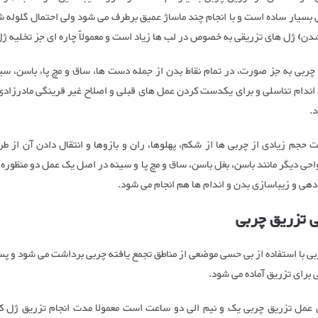
 بسیار ساده است و با انجام چند ماساژ عمیق برطرف می شود ولی احتمال گلوله ش
ن) ژل های تزریقی به خصوص در لب ها زیاد است و معمولاً چاره ای جز تخلیه ژل
 چربی به جز صورت، در تمام نقاط بدن از جمله دست ها، ساق و مچ پا، باسن، سین
اندام تناسلی و برای یکدست کردن عمل های قبلی و اصلاح غیر قرینگی مادرزادی 
د.
ت حجم زیادی از چربی ها از شکم، پهلوها، ران و بازوها و انتقال دادن آن از ط
احی دیگر مانند باسن، بغل باسن، ساق و مچ پا و سینه در اصل یک عمل دو منظوره
هی و زیباسازی بدن و اندام ها هم انجام می شود.
 تزریق چربی
بی با استفاده از بی حسی موضعی از مناطق تجمع یافته چربی برداشت می شود و پ
 برای تزریق آماده می شود.
عمل تزریق چربی یک و نیم الی دو ساعت است معمولا مدت انجام تزریق ژل کوت