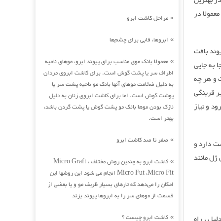
در بهترین
عمولا در
مراحل کاشت ابرو
»
ابروها، قابی برای چشم‌ها
»
وند بافت
معمولا بانک موی مناسب برای پیوند ابرو، موهای ناحیه
»
 به جایی
اطراف سر یا پشت گوش است. برای کاشت ابروی مردان
 و هر چه
به دلیل ضخامت موهای آنها بانک مو ناحیه پشت سر یا
یر قرینگی
پوشت گوش است. اما برای کاشت ابروی زنان به دلیل
د و نیاز
نازک بودن موها بانک مو پشت گوش یا پشت گردن باشد،
بهتر است.
صفر تا صد کاشت ابرو
»
ت دارد و
ژل مانند
کاشت ابرو به چندین روش مختلف Micro Graft ،
»
Micro Fut ،Micro Fit انجام می شود این روشها این
امکان را می‌دهد که تارهای بسیار ظریف مو و یا بعضی از
قسمت از موهای سر را به ابروها پیوند بزند
کاشت ابرو چیست ؟
یل ، راه
»