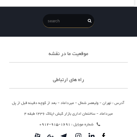
موقعیت ما در نقشه
راه های ارتباطی
آدرس : تهران - ولیعصر شمال - میرداماد - بعد از کوچه دفینه قبل از پل
میرداماد - ساختمان اداری بازار کیش (پلاک 436) طبقه 4
شماره موبایل :
1691-915-0912