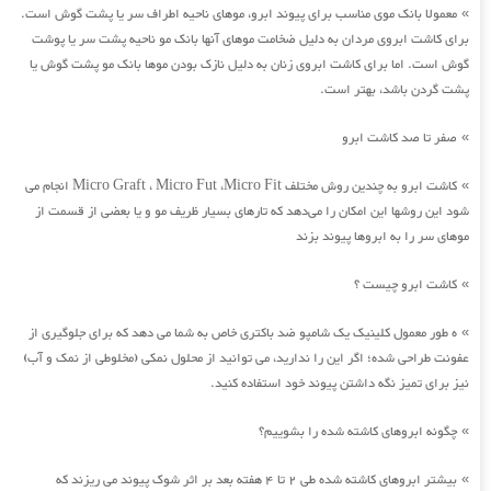
معمولا بانک موی مناسب برای پیوند ابرو، موهای ناحیه اطراف سر یا پشت گوش است.
»
برای کاشت ابروی مردان به دلیل ضخامت موهای آنها بانک مو ناحیه پشت سر یا پوشت
گوش است. اما برای کاشت ابروی زنان به دلیل نازک بودن موها بانک مو پشت گوش یا
پشت گردن باشد، بهتر است.
صفر تا صد کاشت ابرو
»
کاشت ابرو به چندین روش مختلف Micro Graft ، Micro Fut ،Micro Fit انجام می
»
شود این روشها این امکان را می‌دهد که تارهای بسیار ظریف مو و یا بعضی از قسمت از
موهای سر را به ابروها پیوند بزند
کاشت ابرو چیست ؟
»
ه طور معمول کلینیک یک شامپو ضد باکتری خاص به شما می دهد که برای جلوگیری از
»
عفونت طراحی شده؛ اگر این را ندارید، می توانید از محلول نمکی (مخلوطی از نمک و آب)
نیز برای تمیز نگه داشتن پیوند خود استفاده کنید.
چگونه ابروهای کاشته شده را بشوییم؟
»
بیشتر ابروهای کاشته شده طی 2 تا 4 هفته بعد بر اثر شوک پیوند می ریزند که
»