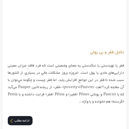
دلایل فقر و بی پولی
فقر یا تهیدستی یا تنگدستی به معنای وضعیتی است که فرد فاقدِ میزان معینی
دارایی‌های مادی یا پول است. امروزه بروز مشکلات مالي در بسياري از کشورها
سبب شده تا فقر در اين جوامع افزايش يابد، اما فقر چيست و چگونه مي‌توان با
آن مقابله کرد؟ لغت (Pauvre)(poverty) «فقر» از ریشه لاتین Pauper می‌آید
که با Paucus و یونانی Pénes (فقیر) و Pénia (فقر) قرابت داشته و با Penia
(گرسنه) هم خانواده و با واژه...
ادامه مطلب