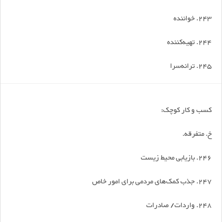
243. خواننده
244. تهیه‌کننده
245. ترانه‌سرا
کسب و کار کوچک:
خ. متفرقه.
246. بازیابی محیط زیست
247. جذب کمک‌های مردمی برای امور خاص
248. واردات/ صادرات