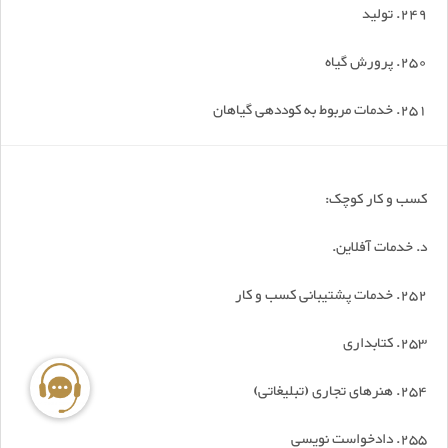
249. تولید
250. پرورش گیاه
251. خدمات مربوط به کوددهی گیاهان
کسب و کار کوچک:
د. خدمات آفلاین.
252. خدمات پشتیبانی کسب و کار
253. کتابداری
254. هنرهای تجاری (تبلیغاتی)
255. دادخواست نویسی