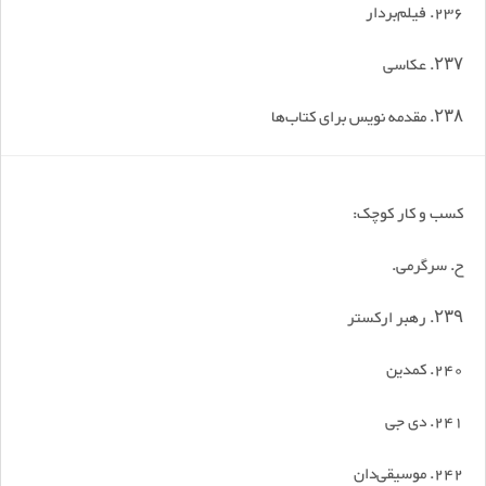
236. فیلم‌بردار
۲۳۷. عکاسی
۲۳۸. مقدمه نویس برای کتاب‌ها
کسب و کار کوچک:
ح. سرگرمی.
۲۳۹. رهبر ارکستر
240. کمدین
241. دی جی
242. موسیقی‌دان