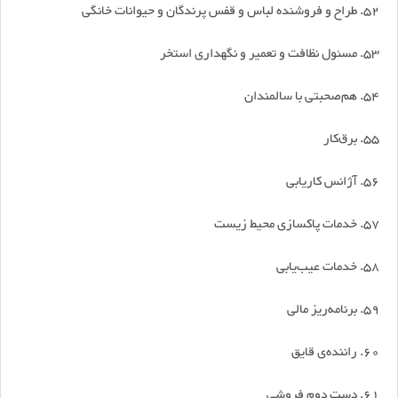
52. طراح و فروشنده لباس و قفس پرندگان و حیوانات خانگی
53. مسئول نظافت و تعمیر و نگهداری استخر
۵۴. هم‌صحبتی با سالمندان
۵۵. برق‌کار
۵۶. آژانس کاریابی
57. خدمات پاکسازی محیط زیست
58. خدمات عیب‌یابی
59. برنامه‌ریز مالی
60. راننده‌ی قایق
61. دست دوم فروشی