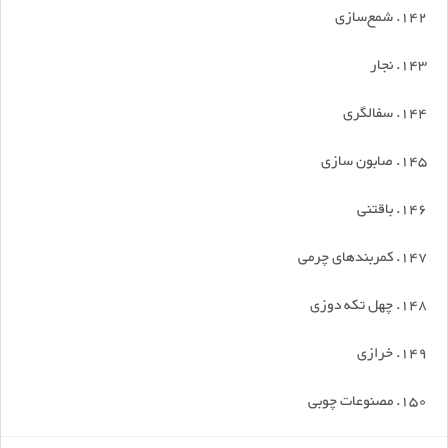
142. شمع‌سازی
143. نجار
144. سفالگری
145. صابون سازی
146. باقتنی
147. کمربندهای چرمی
148. چهل تکه دوزی
149. خرازی
150. مصنوعات چوبی