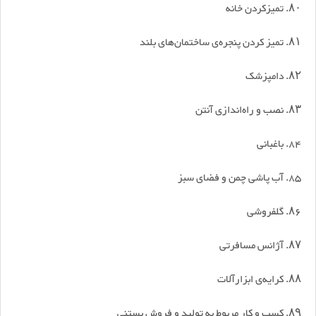
۸۰. تمیزکردن خانه
۸۱. تمیز کردن پنجره‌ی ساختمان‌های بلند
۸۲. دامپزشک
۸۳. نصب و راه‌اندازی آنتن
84. باغبانی
85. آب پاشی چمن و فضای سبز
۸۶. گلفروشی
۸۷. آژانس مسافرتی
۸۸. کرایه‌ی ابزارآلات
۸۹. کسب و کار مربوط به تولید و فروش بستنی