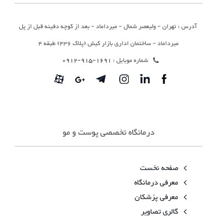
آدرس : تهران - ولیعصر شمال - میرداماد - بعد از کوچه دفینه قبل از پل
میرداماد - ساختمان اداری بازار کیش (پلاک 436) طبقه 4
شماره موبایل :
1691-915-0912
درمانگاه تخصصی پوست و مو
صفحه نخست
معرفی درمانگاه
معرفی پزشکان
گالری تصاویر