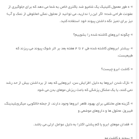
ه طور معمول کلینیک یک شامپو ضد باکتری خاص به شما می دهد که برای جلوگیری از
»
عفونت طراحی شده؛ اگر این را ندارید، می توانید از محلول نمکی (مخلوطی از نمک و آب)
نیز برای تمیز نگه داشتن پیوند خود استفاده کنید.
چگونه ابروهای کاشته شده را بشوییم؟
»
بیشتر ابروهای کاشته شده طی 2 تا 4 هفته بعد بر اثر شوک پیوند می ریزند که
»
طبیعیست،
کاشت ابرو چیست؟
»
نازک شدن ابروها به دلیل افزایش سن، ابروهایی که بعد از برداشتن بیش از حد رشد
»
نمی کنند، یا یک مشکل پزشکی که باعث ریزش موهای بدن می شود
گزینه های مختلفی برای بهبود ظاهر ابروها وجود دارند، از جمله خالکوبی، میکروبلیدینگ،
»
فیبروز، محلول ها و داروهای موضعی و
فقدان موهای ابرو یا کم پشتی اکثرا به دلیل عوامل ارثی می باشد.
»
پیوند و کاشت مو
»