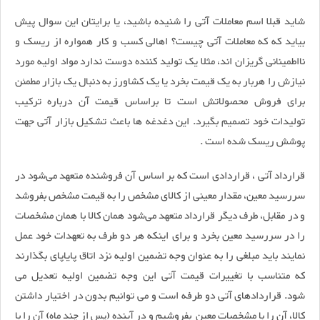
شاید قبلا اسم معاملات آتی را شنیده باشید، یا برایتان این سوال پیش
بیاید که که معاملات آتی چیست؟ اهالی کسب و کار همواره از ریسک و
نااطمینانی گریزان اند، مثلا یک تولید کننده دوست ندارد مواد اولیه مورد
نیازش را هربار به یک قیمت بخرد یا یک کشاورز به دنبال یک بازار مطمئن
برای فروش محصولاتش است تا براساس قیمت آن درباره ترکیب
تولیدات خود تصمیم بگیرد. این دغدغه ها باعث تشکیل بازار آتی جهت
پوشش ریسک شده است .
قرارداد آتی ، قراردادی است که بر اساس آن فروشنده متعهد می‌شود در
سررسید معین، مقدار معینی از کالای مشخص را به قیمت مشخص بفروشد
و در مقابل، طرف دیگر قرارداد متعهد می‌شود همان کالا با همان مشخصات
را در سررسید معین بخرد و برای اینکه هر دو طرف به تعهدات خود عمل
نمایند باید مبلغی را به عنوان وجه تضمین اولیه نزد اتاق پایاپای بگذارند
که متناسب با تغییرات قیمت آتی این وجه تضمین اولیه تعدیل می
شود. قراردادهای آتی دو طرفه است و می توانیم بدون در اختیار داشتن
کالا، آن را با مشخصات معین بفروشیم و در آینده (پس از چند ماه) آن را با