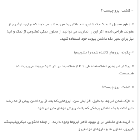
کاشت ابرو چیست ؟
»
ه طور معمول کلینیک یک شامپو ضد باکتری خاص به شما می دهد که برای جلوگیری از
»
عفونت طراحی شده؛ اگر این را ندارید، می توانید از محلول نمکی (مخلوطی از نمک و آب)
نیز برای تمیز نگه داشتن پیوند خود استفاده کنید.
چگونه ابروهای کاشته شده را بشوییم؟
»
بیشتر ابروهای کاشته شده طی 2 تا 4 هفته بعد بر اثر شوک پیوند می ریزند که
»
طبیعیست،
کاشت ابرو چیست؟
»
نازک شدن ابروها به دلیل افزایش سن، ابروهایی که بعد از برداشتن بیش از حد رشد
»
نمی کنند، یا یک مشکل پزشکی که باعث ریزش موهای بدن می شود
گزینه های مختلفی برای بهبود ظاهر ابروها وجود دارند، از جمله خالکوبی، میکروبلیدینگ،
»
فیبروز، محلول ها و داروهای موضعی و