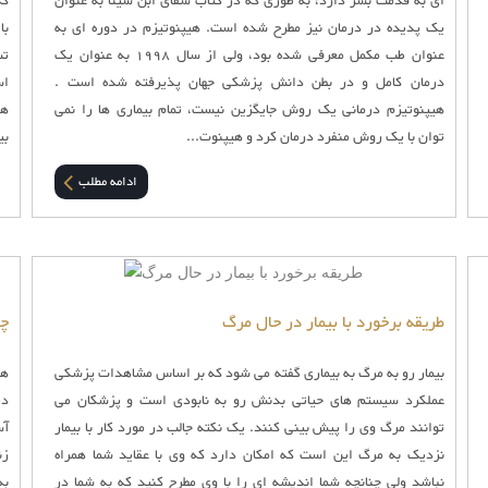
ای به قدمت بشر دارد، به طوری که در کتاب شفای ابن سینا به عنوان
که
یک پدیده در درمان نیز مطرح شده است. هیپنوتیزم در دوره ای به
با
عنوان طب مکمل معرفی شده بود، ولی از سال 1998 به عنوان یک
تش
درمان کامل و در بطن دانش پزشکی جهان پذیرفته شده است .
اس
هیپنوتیزم درمانی یک روش جایگزین نیست، تمام بیماری ها را نمی
هد
توان با یک روش منفرد درمان کرد و هیپنوت...
بی
ادامه مطلب
طریقه برخورد با بیمار در حال مرگ
چن
بیمار رو به مرگ به بیماری گفته می شود که بر اساس مشاهدات پزشکی
هم
عملکرد سیستم های حیاتی بدنش رو به نابودی است و پزشکان می
دی
توانند مرگ وی را پیش بینی کنند. یک نکته جالب در مورد کار با بیمار
آس
نزدیک به مرگ این است که امکان دارد که وی با عقاید شما همراه
زن
نباشد ولی چنانچه شما اندیشه ای را با وی مطرح کنید که به شما در
به