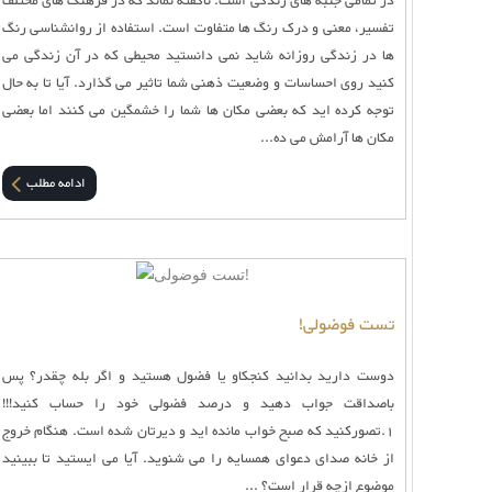
در تمامی جنبه های زندگی است. ناگفته نماند که در فرهنگ های مختلف
تفسیر، معنی و درک رنگ ها متفاوت است. استفاده از روانشناسی رنگ
ها در زندگی روزانه شاید نمی دانستید محیطی که در آن زندگی می
کنید روی احساسات و وضعیت ذهنی شما تاثیر می گذارد. آیا تا به حال
توجه کرده اید که بعضی مکان ها شما را خشمگین می کنند اما بعضی
مکان ها آرامش می ده...
ادامه مطلب
تست فوضولی!
دوست دارید بدانید کنجکاو یا فضول هستید و اگر بله چقدر؟ پس
باصداقت جواب دهید و درصد فضولی خود را حساب کنید!!!
1.تصوركنید كه صبح خواب مانده اید و دیرتان شده است. هنگام خروج
از خانه صداى دعواى همسایه را مى شنوید. آیا مى ایستید تا ببینید
موضوع ازچه قرار است؟ ...