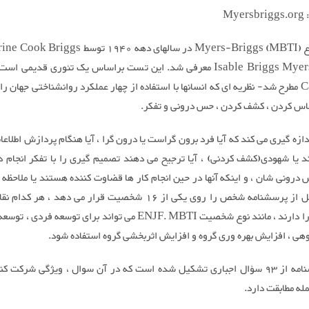
My
دخترش Isable Briggs Myers معرفی شد. این تست براساس یک تئوری قدیمی 
Carl Jung مطرح شد- نظریه ای که انسانها با استفاده از چهار عملکرد روانشناختی جهان ر
اس کردن ، کشف کردن ، حس درونی و تفکر.
M اندازه گیری می کند که آیا فرد برون گراست یا درون گرا ، آیا هنگام پردازش اطلاعا
 یا شهودی(کشف کردنی) ، آیا ترجیح می دهند تصمیم گیری را با تفکر انجام ده
رونی شان ، و اینکه آنها در حین انجام کار ها قضاوت کننده هستند یا ملاحظه
نتایج حاصل از پرسشنامه شخص را روی یکی از 16 شخصیت قرار می دهد ، هر
قوت خود را دارند ، مانند نوع شخصیت ENJF. MBTI می تواند برای توسعه فرد
هی ، افزایش بهره وری گروه و افزایش اثربخشی گروه استفاده شود.
این پرسشنامه از 93 سؤال اجباری تشکیل شده است که در آن سوال ، ویژگی شرکت ک
له مطابقت دارد.