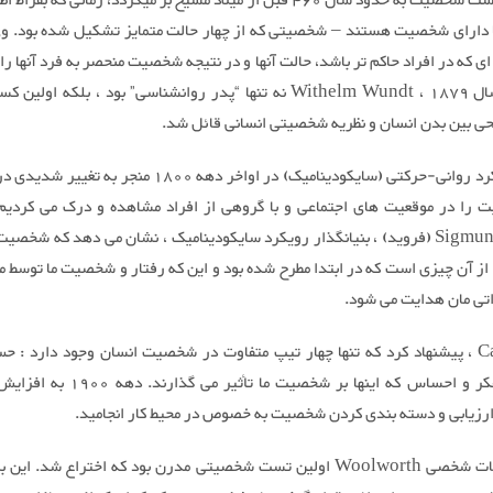
تاریخچه تست شخصیت به حدود سال 460 قبل از میلاد مسیح بر میگردد، زمانی که ب
ا دارای شخصیت هستند – شخصیتی كه از چهار حالت متمایز تشکیل شده بود. و
ی که در افراد حاکم تر باشد، حالت آنها و در نتیجه شخصیت منحصر به فرد آنها را
کند. در سال 1879 ، Withelm Wundt نه تنها “پدر روانشناسی” بود ، بلکه ا
حی بین بدن انسان و نظریه شخصیتی انسانی قائل شد.
ظهور رویکرد روانی-حرکتی (سایکودینامیک) در اواخر دهه 1800 منجر ب
را در موقعیت های اجتماعی و با گروهی از افراد مشاهده و درک می کردیم 
Sigmund Freud (فروید) ، بنیانگذار رویکرد سایکودینامیک ، نشان می دهد که شخصی
 از آن چیزی است که در ابتدا مطرح شده بود و این که رفتار و شخصیت ما توسط م
اتی مان هدایت می شود.
Carl Jung ، پیشنهاد کرد که تنها چهار تیپ متفاوت در شخصیت انسان وجود دارد : 
شهود ، تفکر و احساس که اینها بر شخصیت ما تأثیر
ارزیابی و دسته بندی کردن شخصیت به خصوص در محیط کار انجامید.
برگه اطلاعات شخصی Woolworth اولین تست شخصیتی مدرن بود که اختراع شد. ا