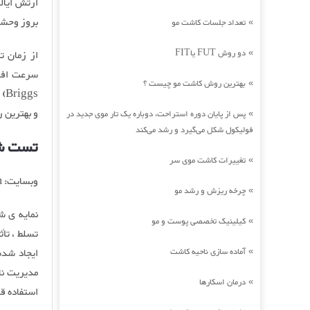
ارتش ایال
بروز وحشت
تعداد جلسات کاشت مو
»
دو روش FUT یاFIT
»
بهترین روش کاشت مو چیست ؟
»
و بهترین 
پس از پایان دوره استراحت، دوباره یک تار موی جدید در
»
فولیکول شکل می‌گیرد و رشد می‌کند
تست شخص
تغییرات کاشت موی سر
»
وبسایت: DiscProfile.com
چرخه ریزش و رشد مو
»
کیلینیک تخصصی پوست و مو
»
تسلط ، تأث
آماده سازی ناحیه کاشت
ایجاد شد
»
مدیریت نا
درمان اسکارها
»
استفاده قر