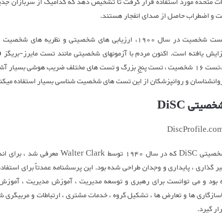
ات متحده مورد استفاده قرار گرفت تا تشخیص دهد که کدامیک از سربازان جد
 و اضطراب حاصل از صدای انفجار هستند.
از زمان تست شخصیت در سال 1900، ارزیابی های شخصیتی و نظریه های شخص
Briggs) ،تست 16 شخصیت ، تست پنجِ بزرگ و تست های مختلف ضریب هوشی بسیار آ
روانشناسان و روانپزشکان از این تست های شخصیت شناسی بسیار استفاده میکنن
یتی DiSC
نمایه ی شخصیتی DiSC که در سال 1940 توسط Walter Clark معر
یر گذاری ، پایداری و وجدان طراحی شده بود. این پرسشنامه عمدتاً برای استفاد
ه بود و می توانست برای رهبری و توسعه مدیریت ، آموزش مدیریت ، آموزش
سازگاری ها و تعارض ها ، تشکیل گروه ، خدمات مشتری ، ارتباطات و مربیگری ش
ار گیرد.