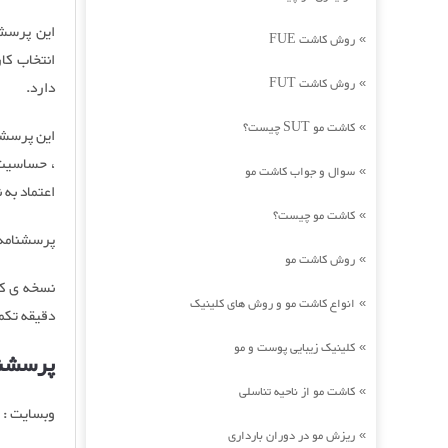
این پرسش
روش کاشت FUE
»
انتخاب کا
روش کاشت FUT
»
دارد.
کاشت مو SUT چیست؟
»
این پرسشن
، حساسیت 
سوال و جواب کاشت مو
»
اعتماد به 
کاشت مو چیست؟
»
پرسشنامه به گون
روش کاشت مو
»
انواع کاشت مو و روش های کلینیک
»
دقیقه تکم
کلینیک زیبایی پوست و مو
»
پرسشنام
کاشت مو از ناحیه تناسلی
»
وبسایت : Hexaco.org
ریزش مو در دوران بارداری
»