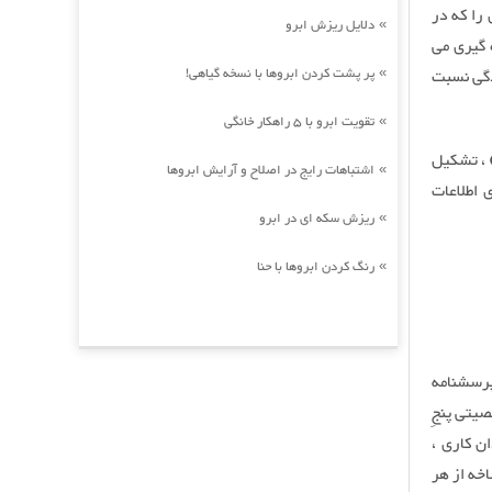
ری را که در
دلایل ریزش ابرو
»
 گیری می
پر پشت کردن ابروها با نسخه گیاهی!
دگی نسبت
»
تقویت ابرو با 5 راهکار خانگی
»
تاه تر(نصفه) ، تشکیل
اشتباهات رایج در اصلاح و آرایش ابروها
»
برای اطلاعات
ریزش سکه ای در ابرو
»
رنگ کردن ابروها با حنا
»
اً در سال 2005 نهایی شد ، پرسشنامه
های شخصیتی پنجِ
ن کاری ،
خه از هر