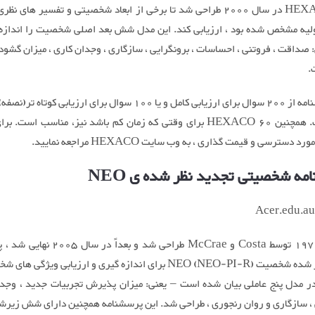
مدل HEXACO در سال 2000 طراحی شد تا برخی از ابعاد شخصیتی و تفسیر های نظ
ولیه مشخص شده بود ، ارزیابی کند. این مدل شش بعد اصلی شخصیت را اندازه
ی: صداقت ، فروتنی ، احساسات ، برونگرایی ، سازگاری ، وجدان کاری ، میزان گشو
.
این پرسشنامه از 200 سوال برای ارزیابی کامل و یا 100 سوال برای ارزیابی کو
شده است. همچنین HEXACO 60 برای وقتی که زمان کم باشد نیز، مناسب است. 
 دسترسی و قیمت گذاری ، به وب سایت HEXACO مراجعه نمایید.
مه شخصیتی تجدید نظر شده ی NEO
در سال 1970 توسط Costa و McCrae طراحی شد و بعد
تجدید نظر شده شخصیت NEO (NEO-PI-R) برای اندازه گیری و ارزیابی ویژگی 
ر مدل پنج عاملی بیان شده است – یعنی: میزان پذیرش تجربیات جدید ، وجدا
 ، سازگاری و روان رنجوری ، طراحی شد. این پرسشنامه همچنین دارای شش زیرشا