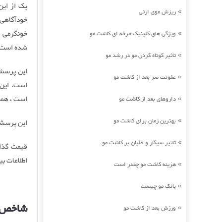
یک از این
ریزش موی ارثی
»
خودآگاهی 
خونگرمی ،
ویژگی های کلینیک حرفه ای کاشت مو
»
شده است.
تاثیر کوتاه کردن مو در رشد مو
»
این پرسشن
عفونت سر بعد از کاشت مو
»
است. این 
است ، همچن
داروهای بعد از کاشت مو
»
بهترین زمان برای کاشت مو
»
این پرسشنامه شامل 240 سوال است که ب
تاثیر سیگار و قلیان بر کاشت مو
»
قیمت گذار
اطلاعات بی
هزینه کاشت مو چقدر است
»
بانک مو چیست
»
شاخص شخصیت
ورزش بعد از کاشت مو
»