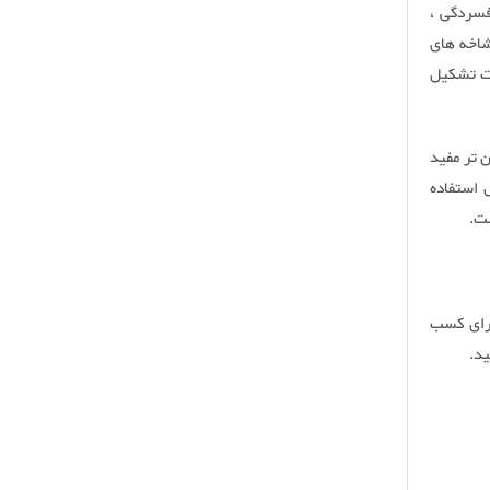
فسردگی ،
شاخه های
بت تشکیل
 تر مفید
 استفاده
ست.
برای کسب
ید.