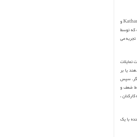
شاخص نوع Myers-Briggs (MBTI) در سالهای دهه 1940 توسط Katharine Cook Briggs و
است که توسط
ا تجربه می
ت تمایلات
ند یا بر
 گر. سپس
 کدام نقاط ضعف و
ی ، توسعه کارکنان ،
ننده با یک