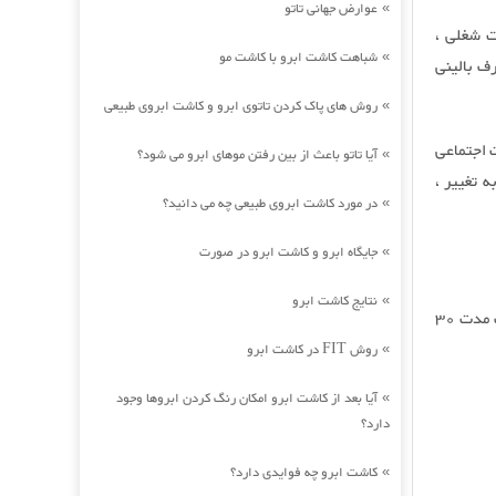
عوارض جهانی تاتو
»
 شغلی ،
شباهت کاشت ابرو با کاشت مو
»
ف بالینی
روش های پاک کردن تاتوی ابرو و کاشت ابروی طبیعی
»
 اجتماعی
آیا تاتو باعث از بین رفتن موهای ابرو می شود؟
»
 تغییر ،
در مورد کاشت ابروی طبیعی چه می دانید؟
»
جایگاه ابرو و کاشت ابرو در صورت
»
نتایج کاشت ابرو
»
نسخه ی کاغذ و مدادی آن 30-35 دقیقه طول می کشد ، نسخه رایانه ای / آنلاین آن ظرف مدت 30
روش FIT در کاشت ابرو
»
آیا بعد از کاشت ابرو امکان رنگ کردن ابروها وجود
»
دارد؟
کاشت ابرو چه فوایدی دارد؟
»