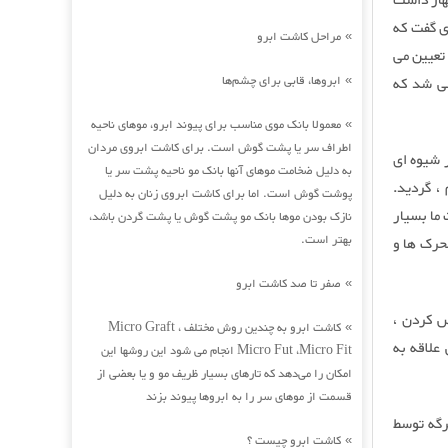
قراط اظهار داشت
ی گفت که
مراحل کاشت ابرو
»
 تعیین می
ابروها، قابی برای چشم‌ها
ولین کسی شد که
»
معمولا بانک موی مناسب برای پیوند ابرو، موهای ناحیه
»
اطراف سر یا پشت گوش است. برای کاشت ابروی مردان
ه تغییر شدیدی در شیوه ای
به دلیل ضخامت موهای آنها بانک مو ناحیه پشت سر یا
، گردید.
پوشت گوش است. اما برای کاشت ابروی زنان به دلیل
ت ما بسیار
نازک بودن موها بانک مو پشت گوش یا پشت گردن باشد،
بهتر است.
حرک ها و
صفر تا صد کاشت ابرو
»
حس کردن ،
کاشت ابرو به چندین روش مختلف Micro Graft ،
»
 می گذارند. دهه 1900 به افزایش علاقه به
Micro Fut ،Micro Fit انجام می شود این روشها این
امکان را می‌دهد که تارهای بسیار ظریف مو و یا بعضی از
قسمت از موهای سر را به ابروها پیوند بزند
ین برگه توسط
کاشت ابرو چیست ؟
»