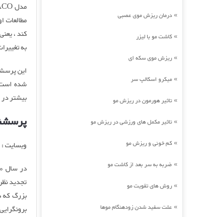
درمان ریزش موی عصبی
»
مطالعات ا
کند ، یعن
کاشت مو با لیزر
»
به تغییرات
ریزش موی سکه ای
»
میکرو اسکالپ سر
»
بیشتر در مورد
تاثیر هورمون در ریزش مو
»
پرسشنا
تاثیر مکمل های ورزشی در ریزش مو
»
کم خونی و ریزش مو
»
وبسایت : Acer.edu.au
ضربه به سر بعد از کاشت مو
»
روش های تقویت مو
»
بزرگ که د
علت سفید شدن زودهنگام موها
»
برونگرایی