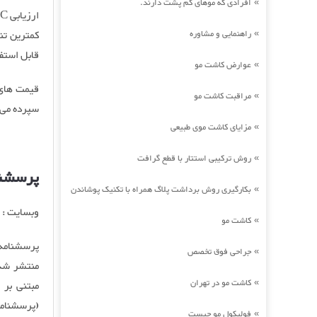
افرادی که موهای کم پشت دارند.
»
راهنمایی و مشاوره
»
قابل استفا
عوارض کاشت مو
»
قیمت های ا
مراقبت کاشت مو
»
سپرده می 
مزایای کاشت موی طبیعی
»
روش ترکیبی استتار با قطع گرافت
»
پرسشنامه 16 عام
بکارگیری روش برداشت پلاگ همراه با تکنیک پوشاندن
»
وبسایت : OpenPsychometrics.org
کاشت مو
»
جراحی فوق تخصص
»
منتشر شد 
کاشت مو در تهران
»
(پرسشنامه) تعداد آن را
فولیکول مو چیست
»