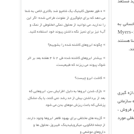
ید مستعد
ه طور معمول کلینیک یک شامپو ضد باکتری خاص به شما
»
می دهد که برای جلوگیری از عفونت طراحی شده؛ اگر این
یت انسانی به
را ندارید، می توانید از محلول نمکی (مخلوطی از نمک و
سرعت افزایش یافته است. اکنون مردم با آزمونهای شخصیتی مانند تست مایرز-بریگز (Myers-
آب) نیز برای تمیز نگه داشتن پیوند خود استفاده کنید.
شنا هستند
چگونه ابروهای کاشته شده را بشوییم؟
»
د.
بیشتر ابروهای کاشته شده طی 2 تا 4 هفته بعد بر اثر
»
شوک پیوند می ریزند که طبیعیست،
کاشت ابرو چیست؟
»
نازک شدن ابروها به دلیل افزایش سن، ابروهایی که
»
فی شد ، برای اندازه گیری
بعد از برداشتن بیش از حد رشد نمی کنند، یا یک مشکل
ه سازمانی
پزشکی که باعث ریزش موهای بدن می شود
 فروش ،
غلی مورد
گزینه های مختلفی برای بهبود ظاهر ابروها وجود دارند،
»
از جمله خالکوبی، میکروبلیدینگ، فیبروز، محلول ها و
داروهای موضعی و