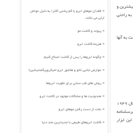
ی بیشترین و
فقدان موهای ابرو یا کم پشتی اکثرا به دلیل عوامل
»
 طراحی شده که به راحتی
ارثی می باشد.
پیوند و کاشت مو
»
ت به آنها
هزینه کاشت ابرو
»
چگونه ابروها را پس از کاشت اصلاح کنیم
»
عوارض جانبی تاتو و هاشور ابرو (میکروپیگمنتیشین)
»
روش های طب سنتی برای تقویت ابروها
»
محدودیت ها و مشکلات موجود در کاشت ابرو
»
پرسشنامه 16 عامل شخصیتی (16PF) اولین بار توسط Cattle ، Tatsuoka و Eber در سال 1949
علت از دست رفتن موهای ابرو
»
پرسشنامه
 است که Cattle برای طراحی این ابزار
کاشت ابروهای طبیعی با جدیدترین متد دنیا
»