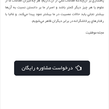
پافشاري بر آن‌چه كه اطلاعات كمي از آن داريم: هر چه ميزان اطلاعات ما از
علوم يا هر چيز ديگر كمتر باشد و اصرار ما بر دانستن نسبت به آن‌ها
بيشتر تجلي يابد حالات عصبيت در ما بيشتر نمود پيدا مي‌كند. و غالبا با
رفتارهاي پرخاشگرانه در برابر ديگران ظاهر مي‌شويم.
مجله موفقیت
درخواست مشاوره رایگان