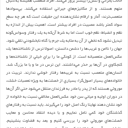
حالات بحراني و تنش‌زا بيشتر بروز مي‌كند. افراد متعصب هميشه به دنبال
متهم هستند. و از مكانيزم‌هاي جبراني استفاده مي‌كنند. بي‌سوادها
متعصب‌ترند: آمار و ارقام نشان‌دهنده اين حقيقت است كه هر چه سطح
سواد كمتر باشد عصبيت در افراد بيشتر است. اهميت بيش از اندازه به
نظم و انضباط: نظم خوب است اما به شرط آن‌كه به يك رفتار وسواس‌گونه
تبديل نشود كه تخطي از آن به مثابه يك جرم يا گناه نابخشودني تلقي شود.
جهان را ناامن و غريب‌ها را دشمن دانستن: اصولا ترس از ناشناخته‌ها يك
عكس‌العمل متعصبانه است. از كودكي ما را براي خيلي از ناشناخته‌ها و
كنجكاوي در آن‌ها بر حذر مي‌داشتند. اين ترس در ما و با ما بزرگ شد.
انسان‌هاي متعصب نسبت به غريبه‌ها رفتار خوشي ندارند. تربيت در
خانواده‌هاي بسيار اصول‌گرا: بسياري از خصلت‌ها به ويژه تعصبات خشك،
موروثي هستند كه از پدر يا مادر به فرزندان منتقل مي‌شود حتي اگر آن‌ها
در دوران اوليه و مياني سن خود عكس‌العمل مخالفي نسبت به خانواده از
خود نشان دهند نهايتا رنگ اصل خود را مي‌گيرند. بايد نسبت به رفتارهاي
گذشتگان خود كمي تامل نماييم و با ديده انتقاد محاسن و معايب
خصلت‌هاي موروثي خود را بررسي كنيم و بعد به قضاوت بنشينيم.