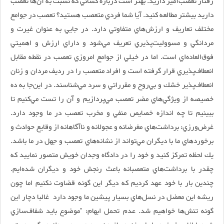
رفتار تعصب‌آميز داريد. بهتر است درباره كساني كه نسبت به آن‌ها تعصب
داريد بيشتر مطالعه كنيد. آيا شما فردي متعصب هستيد؟ تعصب در جوامع
مختلف تعاريف و ارزش‌هاي متفاوتي دارد. در جايي به عنوان غيرت و
مردانگي و مسووليت‌پذيري تعريف مي‌شود و داراي ارزش و اهميتي
فوق‌العاده‌اي است. اما در خيلي از جوامع امروزي تعصب در نقطه مقابل
انعطاف‌پذيري قرار گرفته است و افراد متعصب را در رديف مردان و زنان
انعطاف‌پذير خشك و بي‌روح و مقرراتي و سرد مي‌شناسند. در اين‌جا به ده
خصيصه از ويژگي‌هاي مضر تعصب مي‌پردازيم و آن را تست مي‌كنيم تا
ببينيم تا چه اندازه خصايص منفي و مخرب تعصب در ما وجود دارد.
غرض‌ورزي: برداشت‌هاي مغرضانه و عجولانه و ناآگاهانه از وقايع حوادث و
برخوردهاي ما با ديگران مي‌تواند از نشانه‌هاي تعصب و جهل در ما باشد.
يك لحظه تمركز كنيد و خود را در دادگاه وجدان خويش متصور نماييد كه
چقدر با برداشت‌هاي متعصبانه باعث رنجش خود و ديگران شده‌ايم.
چندين بار با خود عهد كرديم كه ديگر اين گونه قضاوت نكنيم اما چون
ريشه اين معضل در نسل‌هاي بسيار پيشين ما وجود دارد غالبا دچار اين
گونه تنش‌ها خواهيم شد. عدم تحمل ابهام: ”موضوع بايد شفاف‌سازي