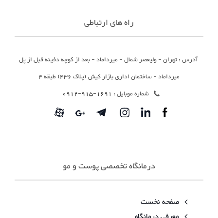
راه های ارتباطی
آدرس : تهران - ولیعصر شمال - میرداماد - بعد از کوچه دفینه قبل از پل
میرداماد - ساختمان اداری بازار کیش (پلاک 436) طبقه 4
شماره موبایل :
1691-915-0912
درمانگاه تخصصی پوست و مو
صفحه نخست
معرفی درمانگاه