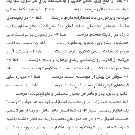
1- بعد از جمع‌آوري تمامي حقايق و واقعيت‌ها، براي هر سوال تنها يك
جواب درست باقي مي‌ماند. درست غلط 2- خودم را كاملا سنتي
مي‌دانم و برخوردي محافظه‌كارانه دارم. درست غلط 3- در زمينه‌هاي
مختلف اجتماعي، تحصيلي، و يا حرفه‌اي، با كساني كه زمينه‌اي متفاوت با من
دارند در رقابت هستم. درست غلط 4- در رسيدن به موفقيت مالي
هميشه با دشواري روبه‌رو بوده‌ام. درست غلط 5- نسبت به اغلب
مردم تحصيلات رسمي كمتري دارم. درست غلط 6- هميشه آرزو
مي‌كنم از قدرت روان‌شناسي زيادي برخوردار باشم. درست غلط 7-
معتقدم كه جنايتكاران بايد به اشد مجازات محكوم شوند. درست غلط
8- سوﺀظن من بيش از دوستانم است. درست غلط 9- درباره ساير
گروه‌هاي قومي اطلاع بسيار كمي دارم. درست غلط 10- نسبت به
اغلب والدين، پدر و مادر من بسيار سختگير و متوقع بودند. درست
غلط محاسبه امتيازات: براي محاسبه امتيازات خود به هر جواب ”درست“
يك امتياز بدهيد. امتياز 3-1: شما انسان بالغ، عاقل، و رها از هر تعصبي
هستيد. امتياز 7–4: در حد متوسطي تعصب داريد. به خاطر داشته باشيد
كه هميشه امكان پيشرفت وجود دارد. امتياز 10-8: در برخورد با ديگران