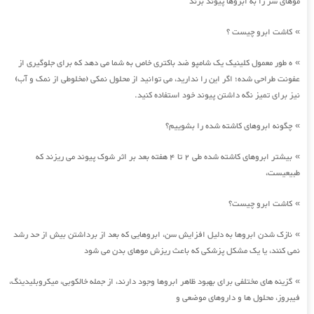
موهای سر را به ابروها پیوند بزند
کاشت ابرو چیست ؟
»
ه طور معمول کلینیک یک شامپو ضد باکتری خاص به شما می دهد که برای جلوگیری از
»
عفونت طراحی شده؛ اگر این را ندارید، می توانید از محلول نمکی (مخلوطی از نمک و آب)
نیز برای تمیز نگه داشتن پیوند خود استفاده کنید.
چگونه ابروهای کاشته شده را بشوییم؟
»
بیشتر ابروهای کاشته شده طی 2 تا 4 هفته بعد بر اثر شوک پیوند می ریزند که
»
طبیعیست،
کاشت ابرو چیست؟
»
نازک شدن ابروها به دلیل افزایش سن، ابروهایی که بعد از برداشتن بیش از حد رشد
»
نمی کنند، یا یک مشکل پزشکی که باعث ریزش موهای بدن می شود
گزینه های مختلفی برای بهبود ظاهر ابروها وجود دارند، از جمله خالکوبی، میکروبلیدینگ،
»
فیبروز، محلول ها و داروهای موضعی و