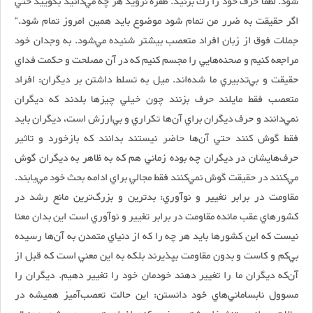
شود. لطفا حرف خود را رك بزنيد. طفره نرويد هر چه مي‌دانيد بگوييد حتي
اگر حقيقت به ضرر من تمام شود موضوع بايد همين امروز تمام شود.“
جملات فوق از زبان افراد متعصب بيشتر شنيده مي‌شود. به وجدان خود
مراجعه كنيم و صحنه‌هايي را مجسم كنيم كه در آن مصلحت و حكمت فداي
حقيقت و بي‌تدبيري ما شده‌اند. ميل به تسلط داشتن بر ديگران: افراد
متعصب فقط مايلند حرف بزنند چون خيلي چيزها بلدند كه ديگران
نمي‌دانند و حرف ديگران براي آن‌ها تكراري و بي‌ارزش است، ديگران بايد
فقط گوش كنند حتي آن‌ها حاضر نيستند بدانند كه بازخورد و تاثير
حرف‌هايشان در ديگران چه بوده زماني هم كه به ظاهر به ديگران گوش
مي‌كنند در حقيقت گوش نمي‌كنند فقط مجالي براي ادامه بحث خود مي‌يابند.
مقاومت در برابر تغيير و نوآوري: بدترين و بزرگ‌ترين مانع رشد در
كشورهاي عقب مانده مقاومت در برابر تغيير و نوآوري است اين بدان معنا
نيست كه اين كشورها بايد هر چه را كه از دنياي متمدن به آن‌ها رسيده
بي‌كم و كاست و بدون مقاومت بپذيرند بلكه به اين معني است كه قبل از
آن‌كه ديگران ما را تغيير دهند خودمان خود را تغيير دهيم. ديگران را
مسوول نابساماني‌هاي خود دانستن: اين حالت تعصب‌آميز هميشه در