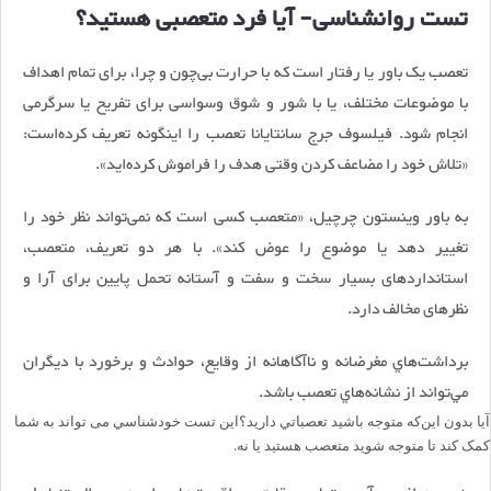
تست روانشناسی- آیا فرد متعصبی هستید؟
تعصب یک باور یا رفتار است که با حرارت بی‌چون و چرا، برای تمام اهداف
با موضوعات مختلف، یا با شور و شوق وسواسی برای تفریح یا سرگرمی
انجام شود. فیلسوف جرج سانتایانا تعصب را اینگونه تعریف کرده‌است:
«تلاش خود را مضاعف کردن وقتی هدف را فراموش کرده‌اید».
به باور وینستون چرچیل، «متعصب کسی است که نمی‌تواند نظر خود را
تغییر دهد یا موضوع را عوض کند». با هر دو تعریف، متعصب،
استانداردهای بسیار سخت و سفت و آستانه تحمل پایین برای آرا و
نظرهای مخالف دارد.
برداشت‌هاي مغرضانه و ناآگاهانه از وقايع، حوادث و برخورد با ديگران
مي‌تواند از نشانه‌هاي تعصب باشد.
آيا بدون اين‌كه متوجه باشيد تعصباتي داريد؟
این تست خودشناسي می تواند به شما
کمک کند تا
متوجه
شوید متعصب هستید یا نه.