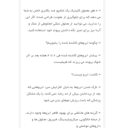
ه طور معمول کلینیک یک شامپو ضد باکتری خاص به شما
»
می دهد که برای جلوگیری از عفونت طراحی شده؛ اگر این
را ندارید، می توانید از محلول نمکی (مخلوطی از نمک و
آب) نیز برای تمیز نگه داشتن پیوند خود استفاده کنید.
چگونه ابروهای کاشته شده را بشوییم؟
»
بیشتر ابروهای کاشته شده طی 2 تا 4 هفته بعد بر اثر
»
شوک پیوند می ریزند که طبیعیست،
کاشت ابرو چیست؟
»
نازک شدن ابروها به دلیل افزایش سن، ابروهایی که
»
بعد از برداشتن بیش از حد رشد نمی کنند، یا یک مشکل
پزشکی که باعث ریزش موهای بدن می شود
گزینه های مختلفی برای بهبود ظاهر ابروها وجود دارند،
»
از جمله خالکوبی، میکروبلیدینگ، فیبروز، محلول ها و
داروهای موضعی و