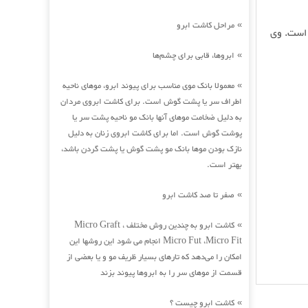
مراحل کاشت ابرو
»
 است. وی
ابروها، قابی برای چشم‌ها
»
معمولا بانک موی مناسب برای پیوند ابرو، موهای ناحیه
»
اطراف سر یا پشت گوش است. برای کاشت ابروی مردان
به دلیل ضخامت موهای آنها بانک مو ناحیه پشت سر یا
پوشت گوش است. اما برای کاشت ابروی زنان به دلیل
نازک بودن موها بانک مو پشت گوش یا پشت گردن باشد،
بهتر است.
صفر تا صد کاشت ابرو
»
کاشت ابرو به چندین روش مختلف Micro Graft ،
»
Micro Fut ،Micro Fit انجام می شود این روشها این
امکان را می‌دهد که تارهای بسیار ظریف مو و یا بعضی از
قسمت از موهای سر را به ابروها پیوند بزند
کاشت ابرو چیست ؟
»