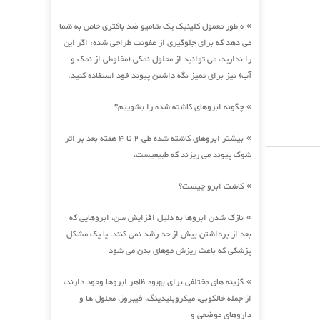
ه طور معمول کلینیک یک شامپو ضد باکتری خاص به شما
»
می دهد که برای جلوگیری از عفونت طراحی شده؛ اگر این
را ندارید، می توانید از محلول نمکی (مخلوطی از نمک و
آب) نیز برای تمیز نگه داشتن پیوند خود استفاده کنید.
چگونه ابروهای کاشته شده را بشوییم؟
»
بیشتر ابروهای کاشته شده طی 2 تا 4 هفته بعد بر اثر
»
شوک پیوند می ریزند که طبیعیست،
کاشت ابرو چیست؟
»
نازک شدن ابروها به دلیل افزایش سن، ابروهایی که
»
بعد از برداشتن بیش از حد رشد نمی کنند، یا یک مشکل
پزشکی که باعث ریزش موهای بدن می شود
گزینه های مختلفی برای بهبود ظاهر ابروها وجود دارند،
»
از جمله خالکوبی، میکروبلیدینگ، فیبروز، محلول ها و
داروهای موضعی و