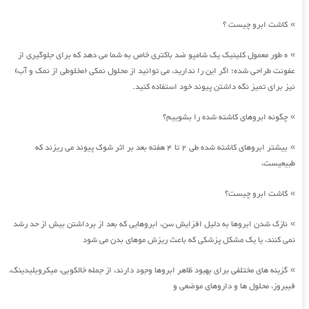
کاشت ابرو چیست ؟
»
ه طور معمول کلینیک یک شامپو ضد باکتری خاص به شما می دهد که برای جلوگیری از
»
عفونت طراحی شده؛ اگر این را ندارید، می توانید از محلول نمکی (مخلوطی از نمک و آب)
نیز برای تمیز نگه داشتن پیوند خود استفاده کنید.
چگونه ابروهای کاشته شده را بشوییم؟
»
بیشتر ابروهای کاشته شده طی 2 تا 4 هفته بعد بر اثر شوک پیوند می ریزند که
»
طبیعیست،
کاشت ابرو چیست؟
»
نازک شدن ابروها به دلیل افزایش سن، ابروهایی که بعد از برداشتن بیش از حد رشد
»
نمی کنند، یا یک مشکل پزشکی که باعث ریزش موهای بدن می شود
گزینه های مختلفی برای بهبود ظاهر ابروها وجود دارند، از جمله خالکوبی، میکروبلیدینگ،
»
فیبروز، محلول ها و داروهای موضعی و