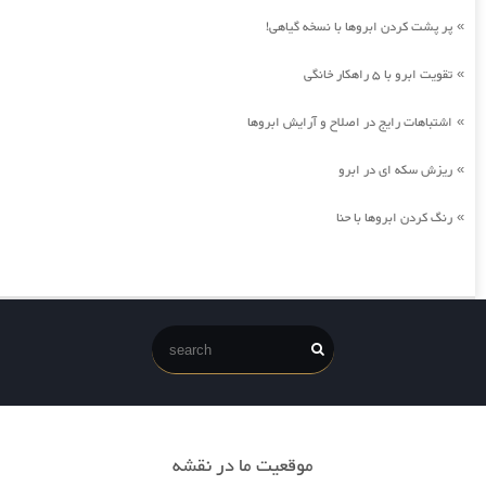
پر پشت کردن ابروها با نسخه گیاهی!
»
تقویت ابرو با 5 راهکار خانگی
»
اشتباهات رایج در اصلاح و آرایش ابروها
»
ریزش سکه ای در ابرو
»
رنگ کردن ابروها با حنا
»
موقعیت ما در نقشه