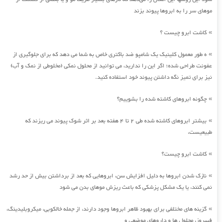
موهای سر را به ابروها پیوند بزند
کاشت ابرو چیست ؟
»
ه طور معمول کلینیک یک شامپو ضد باکتری خاص به شما می دهد که برای جلوگیری از
»
عفونت طراحی شده؛ اگر این را ندارید، می توانید از محلول نمکی (مخلوطی از نمک و آب)
نیز برای تمیز نگه داشتن پیوند خود استفاده کنید.
چگونه ابروهای کاشته شده را بشوییم؟
»
بیشتر ابروهای کاشته شده طی 2 تا 4 هفته بعد بر اثر شوک پیوند می ریزند که
»
طبیعیست،
کاشت ابرو چیست؟
»
نازک شدن ابروها به دلیل افزایش سن، ابروهایی که بعد از برداشتن بیش از حد رشد
»
نمی کنند، یا یک مشکل پزشکی که باعث ریزش موهای بدن می شود
گزینه های مختلفی برای بهبود ظاهر ابروها وجود دارند، از جمله خالکوبی، میکروبلیدینگ،
»
فیبروز، محلول ها و داروهای موضعی و