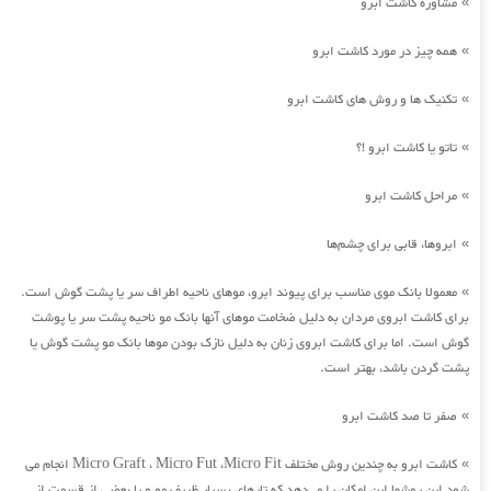
مشاوره کاشت ابرو
»
همه چیز در مورد کاشت ابرو
»
تکنیک ها و روش های کاشت ابرو
»
تاتو یا کاشت ابرو !؟
»
مراحل کاشت ابرو
»
ابروها، قابی برای چشم‌ها
»
معمولا بانک موی مناسب برای پیوند ابرو، موهای ناحیه اطراف سر یا پشت گوش است.
»
برای کاشت ابروی مردان به دلیل ضخامت موهای آنها بانک مو ناحیه پشت سر یا پوشت
گوش است. اما برای کاشت ابروی زنان به دلیل نازک بودن موها بانک مو پشت گوش یا
پشت گردن باشد، بهتر است.
صفر تا صد کاشت ابرو
»
کاشت ابرو به چندین روش مختلف Micro Graft ، Micro Fut ،Micro Fit انجام می
»
شود این روشها این امکان را می‌دهد که تارهای بسیار ظریف مو و یا بعضی از قسمت از