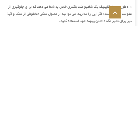
ه طور معمول کلینیک یک شامپو ضد باکتری خاص به شما می دهد که برای جلوگیری از
»
عفونت طراحی شده؛ اگر این را ندارید، می توانید از محلول نمکی (مخلوطی از نمک و آب)
نیز برای تمیز نگه داشتن پیوند خود استفاده کنید.
چگونه ابروهای کاشته شده را بشوییم؟
»
بیشتر ابروهای کاشته شده طی 2 تا 4 هفته بعد بر اثر شوک پیوند می ریزند که
»
طبیعیست،
کاشت ابرو چیست؟
»
نازک شدن ابروها به دلیل افزایش سن، ابروهایی که بعد از برداشتن بیش از حد رشد
»
نمی کنند، یا یک مشکل پزشکی که باعث ریزش موهای بدن می شود
گزینه های مختلفی برای بهبود ظاهر ابروها وجود دارند، از جمله خالکوبی، میکروبلیدینگ،
»
فیبروز، محلول ها و داروهای موضعی و
فقدان موهای ابرو یا کم پشتی اکثرا به دلیل عوامل ارثی می باشد.
»
پیوند و کاشت مو
»