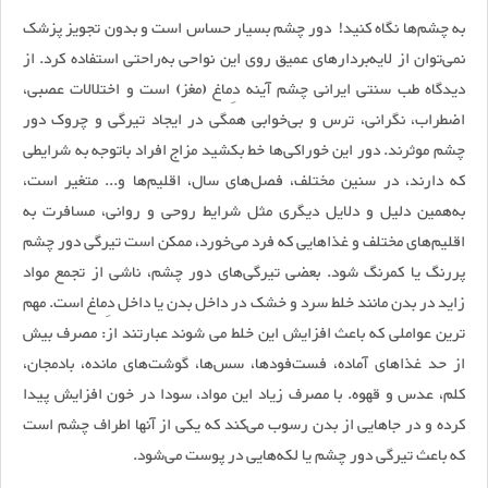
به چشم‌ها نگاه کنید! دور چشم بسیار حساس است و بدون تجویز پزشک
نمی‌توان از لایه‌بردارهای عمیق روی این نواحی به‌راحتی استفاده کرد. از
دیدگاه طب سنتی ایرانی چشم آینه دِماغ (مغز) است و اختلالات عصبی،
اضطراب، نگرانی، ترس و بی‌خوابی همگی در ایجاد تیرگی و چروک دور
چشم موثرند. دور این خوراکی‌ها خط بکشید مزاج افراد با‌توجه به شرایطی
که دارند، در سنین مختلف، فصل‌های سال، اقلیم‌ها و... متغیر است،
به‌همین دلیل و دلایل دیگری مثل شرایط روحی و روانی، مسافرت به
اقلیم‌های مختلف و غذاهایی که فرد می‌خورد، ممکن است تیرگی دور چشم
پررنگ یا کمرنگ شود. بعضی تیرگی‌های دور چشم، ناشی از تجمع مواد
زاید در بدن مانند خلط سرد و خشک در داخل بدن یا داخل دِماغ است. مهم
ترین عواملی که باعث افزایش این خلط می شوند عبارتند از: مصرف بیش
از حد غذاهای آماده، فست‌فودها، سس‌ها، گوشت‌های مانده، بادمجان،
کلم، عدس و قهوه. با مصرف زیاد این مواد، سودا در خون افزایش پیدا
کرده و در جاهایی از بدن رسوب می‌کند که یکی از آنها اطراف چشم است
که باعث تیرگی دور چشم یا لکه‌هایی در پوست می‌شود.