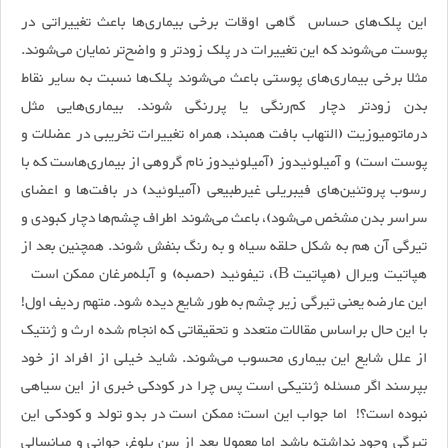
این پلک‌های حساس گاهی اوقات برخی بیماری‌ها باعث تغییراتی در
پوست می‌شوند که این تغییرات در پلک زودتر و واضح‌تر نمایان می‌شوند.
مثلا برخی بیماری‌های پوستی باعث می‌شوند پلک‌ها نسبت به سایر نقاط
بدن زودتر دچار کم‌رنگی ‌یا پررنگی شوند. بیماری‌هایی مثل
درماتومیوزیت (التهاب بافت همبند، همراه تغییرات تخریبی در عضلات و
پوست است) و آمیلوئیدوز (آمیلوئیدوز نام گروهی از بیماری‌هاست که با
رسوب پروتئین‌های فیبریلی غیرطبیعی (آمیلوئید) در بافت‌ها و اعضای
سراسر بدن مشخص می‌شود)، باعث می‌شوند اطراف چشم‌ها دچار کبودی و
تیرگی آن هم به شکل حلقه سیاه و به رنگ بنفش شوند. همچنین بعد از
هپاتیت ویرال (هپاتیت B)، تیفوئید (حصبه) و آبله‌مرغان ممکن است
این عارضه یعنی تیرگی زیر چشم به طور شایع دیده ‌شود. متهم ردیف اول!
با این حال براساس مقالات متعدد و تحقیقاتی که انجام شده ارث و ژنتیک
از علل شایع این بیماری محسوب می‌شوند. شاید خیلی از افراد از خود
بپرسند اگر مسئله ژنتیکی است پس چرا در کودکی خبری از این سیاهی
نبوده است؟! اما جواب این است؛ ممکن است در بدو تولد و کودکی این
تیرگی وجود نداشته باشد اما معمولا بعد از سن بلوغ، جوانی و میانسالی