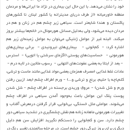
خود را نشان می‌دهد. ‌با این حال این بیماری در نژاد ما ایرانی‌ها و مردمان
منطقه خاورمیانه (از طرف دریای مدیترانه یا کشور لبنان تا کشورهای
پاکستان و هند) شایع‏تر است. سیاهی زیر چشم هم در زنان و هم در
مردان دیده می‌شود، ولی به‌دلیل مسائل هورمونال در خانم‌ها بیشتر بروز
می‏کند. البته غیر از عوامل ژنتیکی می‌توان به ‌عوامل زمینه‌ای زیر هم
اشاره کرد: - كم‌خونی - بیماری‌های تیروئیدی - برخی بیماری‌های
هورمونی - حساسیت‌های پوستی (اگزمای سرشتی یا اتوپی) - استرس
- بعد از ابتلا به بعضی عفونت‌های التهابی - رسوب ملانین در لایه درم -
عادات غلط غذایی (مصرف همزمان بعضی مواد غذایی مانند ماست و ترشی،
کله‌پاچه با حلیم، برنج و ترشی و...) - ورم اطراف چشم (بعد ازبین رفتن
ورم و شل شدن) - عروق وریدی برجسته در اطراف چشم - شل شدن
پوست پلک این عوامل باعث به‌وجود آمدن سیاهی در اطراف چشم
می‌شوند. عواملی مثل خستگی، بی‌خوابی، قرار گرفتن در‌معرض آفتاب و
تغییرات هورمونی ماهانه زنانه هم نقش چشمگیری در تشدید سیاهی دور
چشم دارد. سن و کم‌خوابی را دست‌کم نگیرید افزایش سن هم دلیل
دیگری برای بروز تیرگی دور چشم است. در مرحله سالمندی تغییر رنگ در