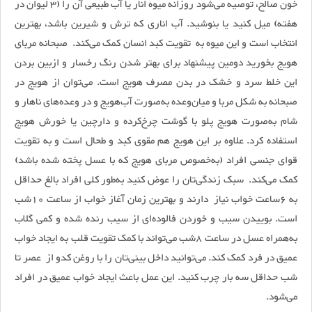
خون صالح، توصیه می‌شود روزانه میوه انار یا آب طبیعی آن را (‌3 لیوان در
هفته) میل کنید یا بنوشید. آب اناری که ترش و شیرین باشد، بهترین
انتخاب است و این میوه به تقویت کبد انسان کمک می‌کند. صبحانه مربای
هویج بخورید دومین پیشنهاد برای بهتر شدن رنگ رخسار و از‌بین بردن
این خلط سرد و خشک در بدن مصرف هویج است. می‌توان از هویج در
صبحانه به شکل مربا و میان‌وعده به‌صورت آب‌هویج و در وعده‌های ناهار و
شام به‌صورت هویج پلو با گوشت‌ چرخ‌کرده و دارچین یا خورش هویج
استفاده کرد. علاوه بر این هویج هم مقوی کبد و طحال است و به تقویت
قوای جنسی افراد (به‌خصوص مربای هویج که با عسل پخته شده باشد)
کمک می‌کند. سبک زندگی‌تان را عوض کنید به‌طور کلی افراد بالغ حداقل
به 6‌ساعت خواب نیاز دارند و بهترین زمان آغاز خواب از ساعت 10شب
است. بوییدن سیب و خوردن فالوده‌ای از سیب رنده شده و کمی گلاب
به‌همراه عسل ‌در ساعت 8شب می‌تواند با کمک ‌تقویت قلب به ایجاد خواب
عمیق در فرد کمک کند. می‌توانید داخل بینی‌تان را با روغن کدو از عصر تا
شب حداقل سه بار چرب کنید. این عمل باعث ایجاد خواب عمیق در افراد
می‌شود.