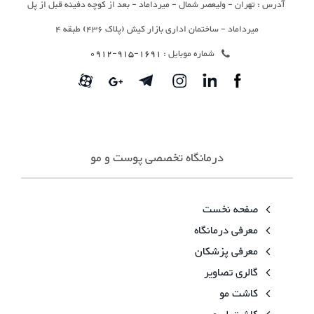
آدرس : تهران - ولیعصر شمال - میرداماد - بعد از کوچه دفینه قبل از پل
میرداماد - ساختمان اداری بازار کیش (پلاک 436) طبقه 4
شماره موبایل :
1691-915-0912
درمانگاه تخصصی پوست و مو
صفحه نخست
معرفی درمانگاه
معرفی پزشکان
گالری تصاویر
کاشت مو