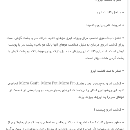
مراحل کاشت ابرو
»
ابروها، قابی برای چشم‌ها
»
معمولا بانک موی مناسب برای پیوند ابرو، موهای ناحیه اطراف سر یا پشت گوش است.
»
برای کاشت ابروی مردان به دلیل ضخامت موهای آنها بانک مو ناحیه پشت سر یا پوشت
گوش است. اما برای کاشت ابروی زنان به دلیل نازک بودن موها بانک مو پشت گوش یا
پشت گردن باشد، بهتر است.
صفر تا صد کاشت ابرو
»
کاشت ابرو به چندین روش مختلف Micro Graft ، Micro Fut ،Micro Fit انجام می
»
شود این روشها این امکان را می‌دهد که تارهای بسیار ظریف مو و یا بعضی از قسمت از
موهای سر را به ابروها پیوند بزند
کاشت ابرو چیست ؟
»
ه طور معمول کلینیک یک شامپو ضد باکتری خاص به شما می دهد که برای جلوگیری از
»
عفونت طراحی شده؛ اگر این را ندارید، می توانید از محلول نمکی (مخلوطی از نمک و آب)