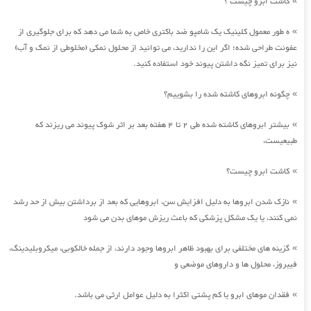
کاشت ابرو چیست ؟
»
ه طور معمول کلینیک یک شامپو ضد باکتری خاص به شما می دهد که برای جلوگیری از
»
عفونت طراحی شده؛ اگر این را ندارید، می توانید از محلول نمکی (مخلوطی از نمک و آب)
نیز برای تمیز نگه داشتن پیوند خود استفاده کنید.
چگونه ابروهای کاشته شده را بشوییم؟
»
بیشتر ابروهای کاشته شده طی 2 تا 4 هفته بعد بر اثر شوک پیوند می ریزند که
»
طبیعیست،
کاشت ابرو چیست؟
»
نازک شدن ابروها به دلیل افزایش سن، ابروهایی که بعد از برداشتن بیش از حد رشد
»
نمی کنند، یا یک مشکل پزشکی که باعث ریزش موهای بدن می شود
گزینه های مختلفی برای بهبود ظاهر ابروها وجود دارند، از جمله خالکوبی، میکروبلیدینگ،
»
فیبروز، محلول ها و داروهای موضعی و
فقدان موهای ابرو یا کم پشتی اکثرا به دلیل عوامل ارثی می باشد.
»