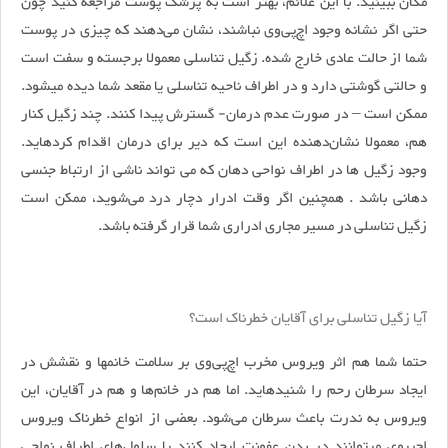
مکان ببینید. با این علائم، بهتر است به پزشک پوست مراجعه کنید چون
حتی اگر نشانه وجود اچ‌پی‌وی نباشند، نشان می‌دهند که چیزی در پوست
شما از حالت عادی خارج شده. زگیل تناسلی معمولا برجسته و سفت است
و حالتی گوشتی دارد و در اطراف ناحیه تناسلی یا مقعد شما دیده می‎شود.
ممکن است – در صورت عدم درمان- گسترش پیدا کنند. چند زگیل کنار
هم، معمولا نشان‌دهنده این است که دیر برای درمان اقدام کرده‎اید.
وجود زگیل ها در اطراف نواحی دهان که می تواند ناشی از ارتباط جنسی
دهانی باشد . همچنین اگر وقت ادرار دچار درد می‌شوید، ممکن است
زگیل تناسلی در مسیر مجاری ادراری شما قرار گرفته باشد.
آیا زگیل تناسلی برای آقایان خطرناک است؟
حتما شما هم اثر ویروس مخرب اچ‌پی‌وی بر سلامت خانم‎ها و نقشش در
ایجاد سرطان رحم را شنیده‎اید. اما هم در خانم‌ها و هم در آقایان، این
ویروس به ندرت باعث سرطان می‌شود. بعضی از انواع خطرناک ویروس
اچ‌پی‎وی می‎توانند در بدن عفونت ایجاد کنند یا سلول‌های اطراف نواحی