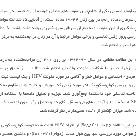
یلومای انسانی یکی از شایع‌ترین عفونت‌های منتقل شونده از راه جنسی در سراس
علت اصلی سرطان دهانه رحم، در بین زنان 44-15 ساله است. از آنجایی‌ که شنا
در پیشگیری از این عفونت و به تبع آن سرطان سرویکس می‌تواند مفید باشد، لذا مط
سی بروز زگیل تناسلی و برخی عوامل مرتبط با آن در زنان مراجعه‌کننده به مرکز
هراء تبریز انجام شد.
روش کار: این مطالعه مقطعی در سال 93-1392 بر روی 221 زن مراجعه
 الزهراء تبریز با شکایت عفونت واژینال انجام شد. اطلاعات از طریق پرسش
مشخصات فردی- اجتماعی و عوامل خطر و آگاهی در مورد عفونت
ینی و بررسی کولپوسکوپیک (در مورد زنانی که سوزش و خارش‌های مقاوم به در
احیه تناسلی خود داشتند) جمع‌آوری شد. تجزیه و تحلیل داده‌ها با استفاده از 
آماری SPSS (نسخه 19) و آزمون های تی‌مستقل، کای دو و تحلیل رگرسیون لوجستی
تر از 05/0 معنی‌دار در نظر گرفته شد.
یافته ها: در این مطالعه 46 نفر (8/۲۰%) از افراد HPV اثبات شده توسط
داشتند. از عوامل مورد بررسی، تنها بین طول مدت ازدواج (/0