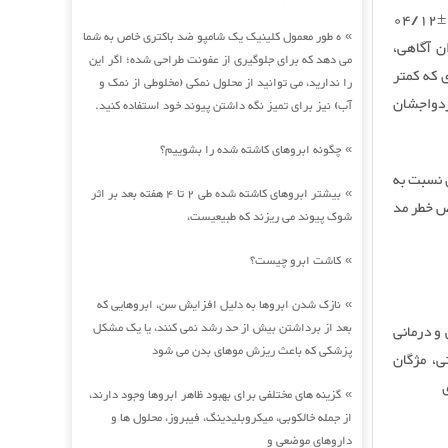
شوهر (039/0=p) با HPV ارتباط آماری معنی‌داری وجود داشت. میانگین نمره آگاهی 9/3±04/12
ه طور معمول کلینیک یک شامپو ضد باکتری خاص به شما
»
منفی از نظر میزان آگاهی،
می دهد که برای جلوگیری از عفونت طراحی شده؛ اگر این
). همچنین احتمال بروز HPV در افرادی که کمتر
را ندارید، می توانید از محلول نمکی (مخلوطی از نمک و
بر افرادی بود که بیش از 10 سال از ازدواجشان
آب) نیز برای تمیز نگه داشتن پیوند خود استفاده کنید.
چگونه ابروهای کاشته شده را بشوییم؟
»
‌کنندگان نسبت به
بیشتر ابروهای کاشته شده طی 2 تا 4 هفته بعد بر اثر
»
عرض خطر مد
شوک پیوند می ریزند که طبیعیست،
کاشت ابرو چیست؟
»
نازک شدن ابروها به دلیل افزایش سن، ابروهایی که
»
بعد از برداشتن بیش از حد رشد نمی کنند، یا یک مشکل
 و درمانی
پزشکی که باعث ریزش موهای بدن می شود
ن: جمیله ملکوتی، مژگان
گزینه های مختلفی برای بهبود ظاهر ابروها وجود دارند،
»
از جمله خالکوبی، میکروبلیدینگ، فیبروز، محلول ها و
داروهای موضعی و