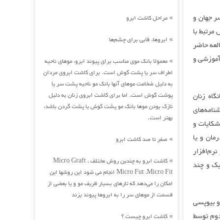
ر جهان و
مراحل کاشت ابرو
»
خت عوامل مرتبط با
ابروها، قابی برای چشم‌ها
»
العه حاضر
 آموزشی و
معمولا بانک موی مناسب برای پیوند ابرو، موهای ناحیه
»
اطراف سر یا پشت گوش است. برای کاشت ابروی مردان
به دلیل ضخامت موهای آنها بانک مو ناحیه پشت سر یا
‌کننده به درمانگاه زنان
پوشت گوش است. اما برای کاشت ابروی زنان به دلیل
نازک بودن موها بانک مو پشت گوش یا پشت گردن باشد،
نامه‌های
بهتر است.
 HPV و چک لیست ثبت شکایات و
مان و یا
صفر تا صد کاشت ابرو
»
نرم‌افزار
کاشت ابرو به چندین روش مختلف Micro Graft ،
»
ک یک و چند
Micro Fut ،Micro Fit انجام می شود این روشها این
امکان را می‌دهد که تارهای بسیار ظریف مو و یا بعضی از
قسمت از موهای سر را به ابروها پیوند بزند
 کولپوسکوپی و بیوپسی
023=p) و داشتن همسر دوم توسط
کاشت ابرو چیست ؟
»