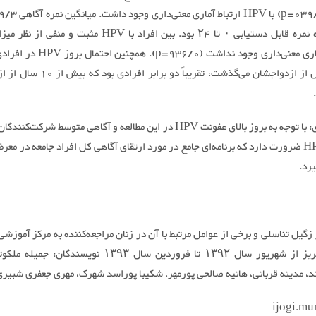
از محدوده نمره قابل دستیابی ۰ تا ۲۴ بود. بین افراد با HPV مثبت و 
اختلاف آماری معنی‌داری وجود نداشت (936/0=p
از 10 سال از ازدواجشان می‌گذشت، تقریباً دو برا
نتیجه‌گیری: با توجه به بروز بالای عفونت HPV در این مطالعه و آگاهی متوسط شرکت
عفونت HPV ضرورت دارد که برنامه‌ای جامع در مورد ارتقای آگاهی کل افراد جامعه در م
یرد.
 زگیل تناسلی و برخی از عوامل مرتبط با آن در زنان مراجعه‌کننده به مرکز آموزشی
الزهراء تبریز از شهریور سال ۱۳۹۲ تا فروردین سال ۱۳۹۳ نویسندگا
د، مدینه قربانی، هانیه صالحی پورمهر، شکیبا پوراسد شهرک، مهری جعفری شبیری