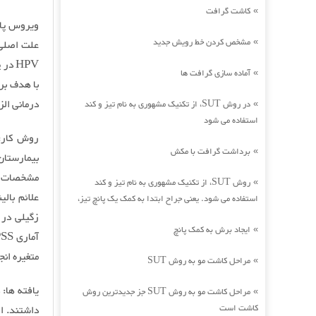
کاشت گرافت
»
ویروس پاپ
مشخص کردن خط رویش جدید
»
HPV 
آماده سازی گرافت ها
»
با هدف برر
درمانی الز
در روش SUT، از تکنیک مشهوری به نام تیز و کند
»
استفاده می شود
برداشت گرافت با مکش
»
بیمارستان
روش SUT، از تکنیک مشهوری به نام تیز و کند
»
علائم بال
استفاده می شود. یعنی جراح ابتدا به کمک یک پانچ تیز،
زگیلی در ن
ایجاد برش به کمک پانچ
»
متغیره انجام شد. میزان pکم
مراحل کاشت مو به روش SUT
»
مراحل کاشت مو به روش SUT جز جدیدترین روش
»
کاشت است