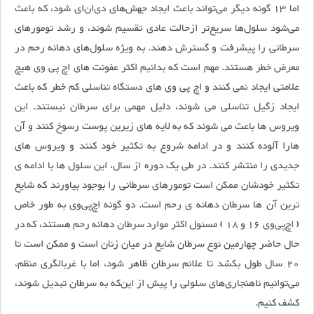
اما 13 گونه دیگر می‌تواند باعث ایجاد جهش‌های دی‌ان‌ای شود، که باعث
می‌شود سلول‌ها سریع‌تر ازحالت عادی تقسیم شوند، و رشد تومورهای
سرطانی را پیشرفت و گسترش دهند. به ویژه سلول‌های دهانه رحم در
معرض خطر هستند. مهم است که بدانیم اکثر عفونت های اچ پی وی هیچ
علامتی ایجاد نمی کنند و اچ پی وی های دستگاه تناسلی کم خطر که باعث
ایجاد زگیل تناسلی می شوند، دلیل مهمی برای سرطان نیستند. این
ویروس ها باعث می شوند که به لایه های زیرین پوست رسوخ کنند و آن
هارا آلوده کنند و در ادامه شروع به تکثیر خود کنند و ویروس های
جدیدی را منتشر کنند. در طی یک دوره از سال، این سلول ها با ادامه ی
تکثیر خودشان ممکن است تومورهای سرطانی را بوجود بیاورند که شایع
ترین آن ها سرطان دهانه ی رحم است. دو گونه اچ‌پی‌وی به طور خاص
( اچ‌پی‌وی 16 و 18 ) مسئول اکثر موارد سرطان دهانه رحم هستند، که در
حال حاضر چهارمین نوع سرطان شایع در میان زنان است و ممکن است تا
20 سال طول بکشد تا علائم سرطان ظاهر شود، اما با غربالگری منظم،
می‌توانیم ناهنجاری‌های سلولی را پیش از این‌که به سرطان تبدیل شوند،
کشف کنیم.