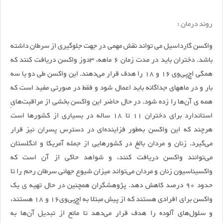
روند درمان :
واکسن گارداسیل می تواند نقش مهمی در جهت جلوگیری از سرطان داشته
باشد. دختران باید در مدت زمان 6 ماهه، 3دوز واکسن دریافت کنند که
همگی اچ‌پی‌وی 16 و 18 را هدف قرار می‌دهند. این واکسن طی دو یا سه
بار و در ماههای جداگانه باید اعمال شود و فقط در صورتی مفید است که
همه ی آن‌ها را زده شود. در حال حاضر این واکسن بخشی از مراقبت‌هایِ
استاندارد برای دختران 11 تا 18 ساله در بسیاری از کشورها است
هرچند که این واکسن به‌طور فزاینده‌ای در دسترس پسران نیز قرار
می‌گیرد. زنان و مردان بالغ در کشورهایی از جمله آمریکا و انگلستان
می‌توانند واکسن دریافت کنند، و شواهد حاکی از آن است که
واکسیناسیون زنان و مردان می‌تواند میزان شیوع جهانی سرطان رحم را تا
حدود 90 درصد کاهش دهد. پژوهشگران همچنین در حال تهیه ی یک
واکسن برای افرادی هستند که از پیش مبتلا به اچ‌پی‌وی16 و 18 هستند،
و سلول‌های آلوده را هدف قرار می‌دهد تا مانع از تبدیل آن‌ها به