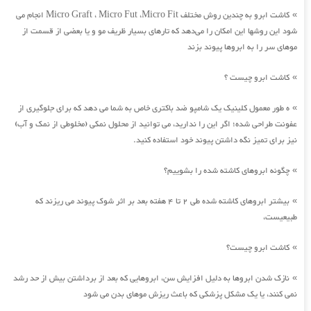
کاشت ابرو به چندین روش مختلف Micro Graft ، Micro Fut ،Micro Fit انجام می
»
شود این روشها این امکان را می‌دهد که تارهای بسیار ظریف مو و یا بعضی از قسمت از
موهای سر را به ابروها پیوند بزند
کاشت ابرو چیست ؟
»
ه طور معمول کلینیک یک شامپو ضد باکتری خاص به شما می دهد که برای جلوگیری از
»
عفونت طراحی شده؛ اگر این را ندارید، می توانید از محلول نمکی (مخلوطی از نمک و آب)
نیز برای تمیز نگه داشتن پیوند خود استفاده کنید.
چگونه ابروهای کاشته شده را بشوییم؟
»
بیشتر ابروهای کاشته شده طی 2 تا 4 هفته بعد بر اثر شوک پیوند می ریزند که
»
طبیعیست،
کاشت ابرو چیست؟
»
نازک شدن ابروها به دلیل افزایش سن، ابروهایی که بعد از برداشتن بیش از حد رشد
»
نمی کنند، یا یک مشکل پزشکی که باعث ریزش موهای بدن می شود