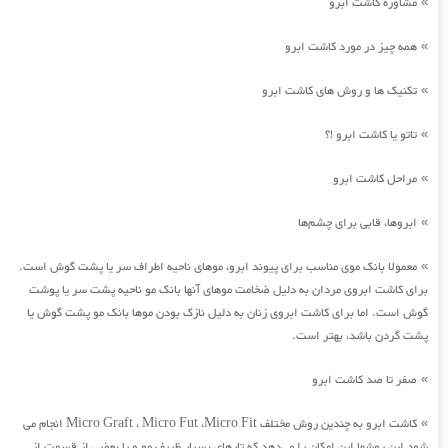
مشاوره کاشت ابرو
»
همه چیز در مورد کاشت ابرو
»
تکنیک ها و روش های کاشت ابرو
»
تاتو یا کاشت ابرو !؟
»
مراحل کاشت ابرو
»
ابروها، قابی برای چشم‌ها
»
معمولا بانک موی مناسب برای پیوند ابرو، موهای ناحیه اطراف سر یا پشت گوش است.
»
برای کاشت ابروی مردان به دلیل ضخامت موهای آنها بانک مو ناحیه پشت سر یا پوشت
گوش است. اما برای کاشت ابروی زنان به دلیل نازک بودن موها بانک مو پشت گوش یا
پشت گردن باشد، بهتر است.
صفر تا صد کاشت ابرو
»
کاشت ابرو به چندین روش مختلف Micro Graft ، Micro Fut ،Micro Fit انجام می
»
شود این روشها این امکان را می‌دهد که تارهای بسیار ظریف مو و یا بعضی از قسمت از