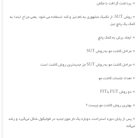
برداشت گرافت با مکش
»
روش SUT، از تکنیک مشهوری به نام تیز و کند استفاده می شود. یعنی جراح ابتدا به
»
کمک یک پانچ تیز،
ایجاد برش به کمک پانچ
»
مراحل کاشت مو به روش SUT
»
مراحل کاشت مو به روش SUT جز جدیدترین روش کاشت است
»
تعداد جلسات کاشت مو
»
دو روش FUT یاFIT
»
بهترین روش کاشت مو چیست ؟
»
پس از پایان دوره استراحت، دوباره یک تار موی جدید در فولیکول شکل می‌گیرد و رشد
»
می‌کند