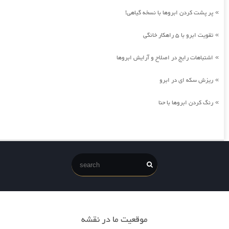
پر پشت کردن ابروها با نسخه گیاهی!
»
تقویت ابرو با 5 راهکار خانگی
»
اشتباهات رایج در اصلاح و آرایش ابروها
»
ریزش سکه ای در ابرو
»
رنگ کردن ابروها با حنا
»
موقعیت ما در نقشه