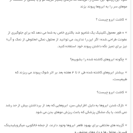
موهای سر را به ابروها پیوند بزند
کاشت ابرو چیست ؟
»
ه طور معمول کلینیک یک شامپو ضد باکتری خاص به شما می دهد که برای جلوگیری از
»
عفونت طراحی شده؛ اگر این را ندارید، می توانید از محلول نمکی (مخلوطی از نمک و آب)
نیز برای تمیز نگه داشتن پیوند خود استفاده کنید.
چگونه ابروهای کاشته شده را بشوییم؟
»
بیشتر ابروهای کاشته شده طی 2 تا 4 هفته بعد بر اثر شوک پیوند می ریزند که
»
طبیعیست،
کاشت ابرو چیست؟
»
نازک شدن ابروها به دلیل افزایش سن، ابروهایی که بعد از برداشتن بیش از حد رشد
»
نمی کنند، یا یک مشکل پزشکی که باعث ریزش موهای بدن می شود
گزینه های مختلفی برای بهبود ظاهر ابروها وجود دارند، از جمله خالکوبی، میکروبلیدینگ،
»
فیبروز، محلول ها و داروهای موضعی و