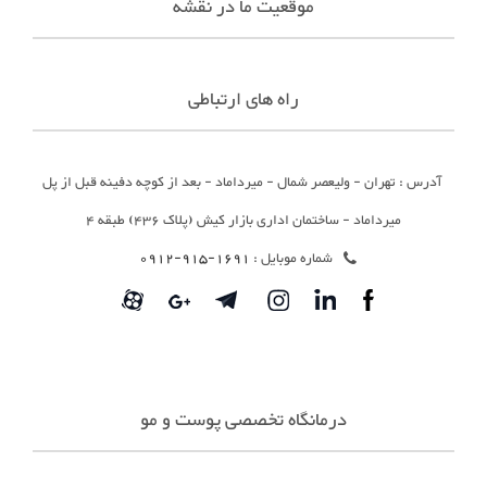
موقعیت ما در نقشه
راه های ارتباطی
آدرس : تهران - ولیعصر شمال - میرداماد - بعد از کوچه دفینه قبل از پل
میرداماد - ساختمان اداری بازار کیش (پلاک 436) طبقه 4
شماره موبایل :
1691-915-0912
درمانگاه تخصصی پوست و مو