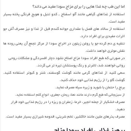
اما این طب چه غذا هایی را برای مزاج سودا مفید می داند؟
استفاده از غذاهای گیاهی مانند آلو اسفناج , کدو تنبل و هویج فرنگی پخته بسیار
مفید است.
استفاده از سالاد های فصل با مقداری جوانه گندم قبل از غذا و نیز مصرف آش جو
اثرات مفیدی برای افراد دارد.
تنقیه ی دم کرده جو یا روغن زیتون در اخراج سودا از مرکز تجمع آن یعنی روده ها
نقش موثری خواهد داشت.
در صورتی که طبع افراد سودا مزاج اصلاح نشود دچار افسردگی و مشکلات روحی
روانی خواهند شد، لاغرتر و رنگ پوستشان تیره تر می گردد.
سعی کنید از غذاهای گرمی مانند گوشت گوسفند، شتر و کبوتر استفاده کنید.
گوشت گاو را از رژیم غذایی خود حذف کنید.
برنج را حتمان با شوید و زیره سیاه مصرف نماید.
از سبزیجاتی که طبع گرم دارند مانند نعنا، ریحان، جعفری، انواع کلم استفاده نماید.
مصرف خشکبار از جمله انجیر، خرما، زعفران و ریزه را در رژیم غذایی خود قرار
دهید.
مصرف بذرهای ملین مانند خاکشیر، تخم شربتی، قدومه شیرازی بسیار مفید است.
پرهیز غذایی افراد سودا مزاج