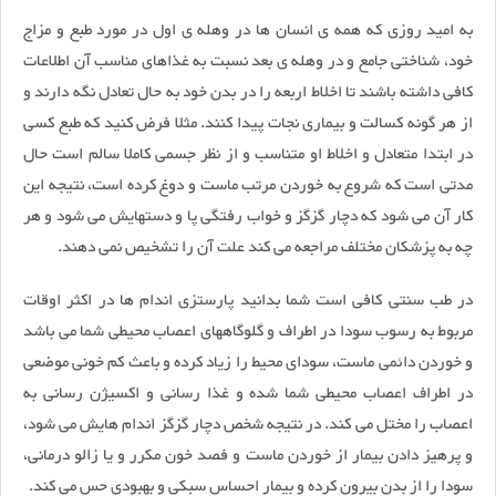
به امید روزی که همه ی انسان ها در وهله ی اول در مورد طبع و مزاج
خود، شناختی جامع و در وهله ی بعد نسبت به غذاهای مناسب آن اطلاعات
کافی داشته باشند تا اخلاط اربعه را در بدن خود به حال تعادل نگه دارند و
از هر گونه کسالت و بیماری نجات پیدا کنند. مثلا فرض کنید که طبع کسی
در ابتدا متعادل و اخلاط او متناسب و از نظر جسمی کاملا سالم است حال
مدتی است که شروع به خوردن مرتب ماست و دوغ کرده است، نتیجه این
کار آن می شود که دچار گزگز و خواب رفتگی پا و دستهایش می شود و هر
چه به پزشکان مختلف مراجعه می کند علت آن را تشخیص نمی دهند.
در طب سنتی کافی است شما بدانید پارستزی اندام ها در اکثر اوقات
مربوط به رسوب سودا در اطراف و گلوگاههای اعصاب محیطی شما می باشد
و خوردن دائمی ماست، سودای محیط را زیاد کرده و باعث کم خونی موضعی
در اطراف اعصاب محیطی شما شده و غذا رسانی و اکسیژن رسانی به
اعصاب را مختل می کند. در نتیجه شخص دچار گزگز اندام هایش می شود،
و پرهیز دادن بیمار از خوردن ماست و فصد خون مکرر و یا زالو درمانی،
سودا را از بدن بیرون کرده و بیمار احساس سبکی و بهبودی حس می کند.