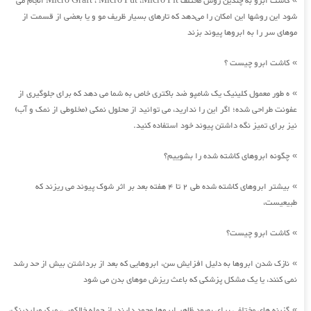
کاشت ابرو به چندین روش مختلف Micro Graft ، Micro Fut ،Micro Fit انجام می
شود این روشها این امکان را می‌دهد که تارهای بسیار ظریف مو و یا بعضی از قسمت از
موهای سر را به ابروها پیوند بزند
کاشت ابرو چیست ؟
»
ه طور معمول کلینیک یک شامپو ضد باکتری خاص به شما می دهد که برای جلوگیری از
»
عفونت طراحی شده؛ اگر این را ندارید، می توانید از محلول نمکی (مخلوطی از نمک و آب)
نیز برای تمیز نگه داشتن پیوند خود استفاده کنید.
چگونه ابروهای کاشته شده را بشوییم؟
»
بیشتر ابروهای کاشته شده طی 2 تا 4 هفته بعد بر اثر شوک پیوند می ریزند که
»
طبیعیست،
کاشت ابرو چیست؟
»
نازک شدن ابروها به دلیل افزایش سن، ابروهایی که بعد از برداشتن بیش از حد رشد
»
نمی کنند، یا یک مشکل پزشکی که باعث ریزش موهای بدن می شود
گزینه های مختلفی برای بهبود ظاهر ابروها وجود دارند، از جمله خالکوبی، میکروبلیدینگ،
»