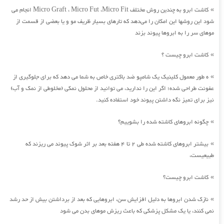
کاشت ابرو به چندین روش مختلف Micro Graft ، Micro Fut ،Micro Fit انجام می
»
شود این روشها این امکان را می‌دهد که تارهای بسیار ظریف مو و یا بعضی از قسمت از
موهای سر را به ابروها پیوند بزند
کاشت ابرو چیست ؟
»
ه طور معمول کلینیک یک شامپو ضد باکتری خاص به شما می دهد که برای جلوگیری از
»
عفونت طراحی شده؛ اگر این را ندارید، می توانید از محلول نمکی (مخلوطی از نمک و آب)
نیز برای تمیز نگه داشتن پیوند خود استفاده کنید.
چگونه ابروهای کاشته شده را بشوییم؟
»
بیشتر ابروهای کاشته شده طی 2 تا 4 هفته بعد بر اثر شوک پیوند می ریزند که
»
طبیعیست،
کاشت ابرو چیست؟
»
نازک شدن ابروها به دلیل افزایش سن، ابروهایی که بعد از برداشتن بیش از حد رشد
»
نمی کنند، یا یک مشکل پزشکی که باعث ریزش موهای بدن می شود