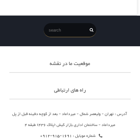
موقعیت ما در نقشه
راه های ارتباطی
آدرس : تهران - ولیعصر شمال - میرداماد - بعد از کوچه دفینه قبل از پل
میرداماد - ساختمان اداری بازار کیش (پلاک 436) طبقه 4
شماره موبایل :
1691-915-0912