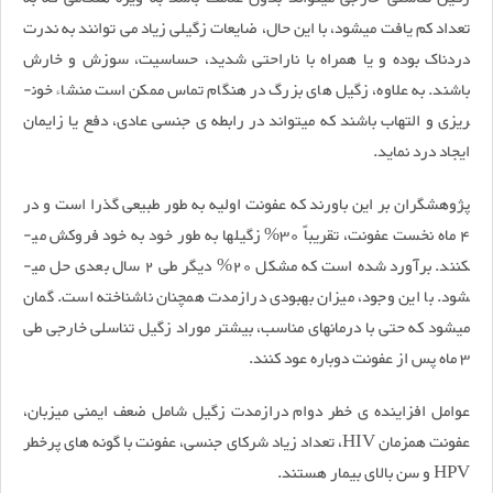
تعداد کم یافت می­شود، با این حال، ضایعات زگیلی زیاد می­ توانند به ندرت
دردناک بوده و یا همراه با ناراحتی شدید، حساسیت، سوزش و خارش
باشند. به علاوه، زگیل­ های بزرگ در هنگام تماس ممکن است منشاء خون­
ریزی و التهاب باشند که می­تواند در رابطه­ ی جنسی عادی، دفع یا زایمان
ایجاد درد نماید.
پژوهشگران بر این باورند که عفونت اولیه به طور طبیعی گذرا است و در
4 ماه نخست عفونت، تقریباً 30% زگیل­ها به طور خود به خود فروکش می­
کنند. برآورد شده است که مشکل 20% دیگر طی 2 سال بعدی حل می­
شود. با این وجود، میزان بهبودی درازمدت هم­چنان ناشناخته است. گمان
می­شود که حتی با درمان­های مناسب، بیش­تر موراد زگیل­ تناسلی خارجی طی
3 ماه پس از عفونت دوباره عود کنند.
عوامل افزاینده­ ی خطر دوام درازمدت زگیل شامل ضعف ایمنی میزبان،
عفونت هم­زمان HIV، تعداد زیاد شرکای جنسی، عفونت با گونه­ های پرخطر
HPV و سن بالای بیمار هستند.