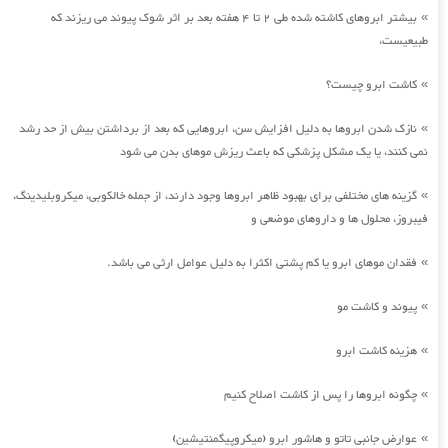
بیشتر ابروهای کاشته شده طی 2 تا 4 هفته بعد بر اثر شوک پیوند می ریزند که
»
طبیعیست،
کاشت ابرو چیست؟
»
نازک شدن ابروها به دلیل افزایش سن، ابروهایی که بعد از برداشتن بیش از حد رشد
»
نمی کنند، یا یک مشکل پزشکی که باعث ریزش موهای بدن می شود
گزینه های مختلفی برای بهبود ظاهر ابروها وجود دارند، از جمله خالکوبی، میکروبلیدینگ،
»
فیبروز، محلول ها و داروهای موضعی و
فقدان موهای ابرو یا کم پشتی اکثرا به دلیل عوامل ارثی می باشد.
»
پیوند و کاشت مو
»
هزینه کاشت ابرو
»
چگونه ابروها را پس از کاشت اصلاح کنیم
»
عوارض جانبی تاتو و هاشور ابرو (میکروپیگمنتیشین)
»