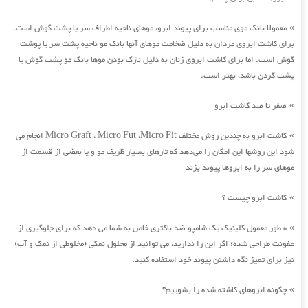
معمولا بانک موی مناسب برای پیوند ابرو، موهای ناحیه اطراف سر یا پشت گوش است.
»
برای کاشت ابروی مردان به دلیل ضخامت موهای آنها بانک مو ناحیه پشت سر یا پوشت
گوش است. اما برای کاشت ابروی زنان به دلیل نازک بودن موها بانک مو پشت گوش یا
پشت گردن باشد، بهتر است.
صفر تا صد کاشت ابرو
»
کاشت ابرو به چندین روش مختلف Micro Graft ، Micro Fut ،Micro Fit انجام می
»
شود این روشها این امکان را می‌دهد که تارهای بسیار ظریف مو و یا بعضی از قسمت از
موهای سر را به ابروها پیوند بزند
کاشت ابرو چیست ؟
»
ه طور معمول کلینیک یک شامپو ضد باکتری خاص به شما می دهد که برای جلوگیری از
»
عفونت طراحی شده؛ اگر این را ندارید، می توانید از محلول نمکی (مخلوطی از نمک و آب)
نیز برای تمیز نگه داشتن پیوند خود استفاده کنید.
چگونه ابروهای کاشته شده را بشوییم؟
»