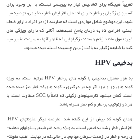
تقریباً هیچ­گاه برای تشخیص نیاز به بیوپسی نیست، با این وجود برای
آسیب­های زگیلی پرخطر دارای احتمال افزایش خطر بدخیمی، توصیه می­
شود. این موضوع شامل مواردی است که عبارتند از: در افراد دارای ضعف
ایمنی، افرادی که به درمان پاسخ نمی­دهند، آنانی که دارای ویژگی­ های
غیرمعمول مانند زخم هستند، زگیل­هایی که ظاهر آن­ها به سرعت تغییر می­
کند یا ضایعه زگیلی به بافت زیرین چسبیده است، دیده­ می­شود.
بدخیمی HPV
به طور معمول بدخیمی با گونه­ های پرخطر HPV مرتبط است، به ویژه
گونه ­های 16 و 18؛ اگر چه در درگیری با گونه­ های کم­ خطر نیز دیده شده
است. گمان می­شود کارسینومای زگیلی که کاملاً با SCC متفاوت است، با
هر دو ژنوتیپ پرخطر و کم­ خطر همراه باشد.
همان گونه که پیش از این گفته شد، عارضه دیگر عفونت­های HPV،
افزایش خطر رشد بدخیمی است، به ویژه رشد غیرطبیعی سلول­های دهانه­
ی رحم و خطر درازمدت سرطان مهاجم. در حالی که در نهایت، اغلب عفونت­