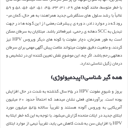
با خطر متوسط، مانند گونه ­های 29، 31، 33، 45، 51، 52، 56، 58 و 59
غالباً با رشد سلول های سنگ­فرشی جدید همراهند؛ به هر حال، گمان می­
رود که در موارد نادر، دوره­ ی پیش­رفت بعضی از این گونه­ ها در جهت
تبدیل به SCC دهانه­ ی رحمی، غیرفعال­تر باشد. مبتلایان به سرطان ممکن
است به طور هم­زمان، دچار عفونت با گونه ­های دیگر ویروس HPV نیز
گردند، و ماهیت دقیق عفونت می­تواند علامت پیش­ آگهی مهمی برای سرطان
دهانه­ی رحم باشد. اگر چه، این موضوع نقش تعیین­ کننده ­ای در تشخیص و
درمان زگیل تناسلی ندارد.
همه ­گیر شناسی(اپیدمیولوژی)
بروز و شیوع عفونت HPV در 35 سال گذشته به شدت در حال افزایش
بوده است. برآوردهای فعلی نشان می­دهد که احتمالاً حدود 20 میلیون
آمریکایی به ویروس آلوده هستند و تقریباً سالانه 5/5 میلیون مورد
ابتلای جدید در ایلات متحده گزارش می­شود. با توجه به این که خطر ابتلا به
HPV با افزایش سن به شدت کاهش می­ یابد، تقریباً نیمی از موارد ابتلای