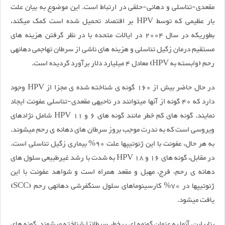
مقعدی-تناسلی و دهانی-حلقی در ارتباط است. این موضوع به بیان علت
بار عظیمی که توسط HPV بر اقتصاد تحمیل شده است کمک می­کند،
بطوریکه در سال 2004 در ایالات متحده با در نظر گرفتن هزینه ­های
مستقیم درمان زگیل تناسلی و هزینه­ های ناشی از سرطان تهاجمی دهانه­ی
رحم (وابسته به HPV) معادل 4 میلیارد دلار برآورد گردیده است.
در حال حاضر بیش از 160 گونه­ ی شناخته شده­ ی مجزا از HPV وجود
دارد که 40 گونه از آن­ها می­توانند در ناحیه­ی مقعدی-تناسلی عفونت ایجاد
نمایند. گونه ­های کم­ خطر مانند گونه­ های 6 و 11 HPV شامل نژادهای
ویروسی است که به ندرت موجب بروز سرطان­ های دهانه­ ی رحم می­شوند.
به هر حال، عفونت با این ژنوتیپ­ها علت 90% بیماری زگیل تناسلی است.
در مقابل، گونه­ های 16 و 18 HPV به شدت با رشد غیرطبیعی سلول­ های
دهانه­ ی رحم، فرج، مهبل و مقعد همراه است و شواهد عفونت با این
ژنوتیپ­ها در 70% کارسینوماهای سلول سنگ­فرشی دهانه­ی رحم (SCC)
یافت می­شود.
بنابراین، آن­ها به عنوان گونه­ه ای پرخطر سرطان­زا شناخته می­شوند. گونه ­های