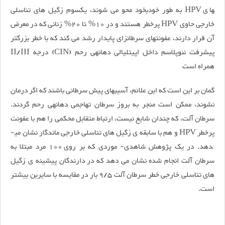
های HPV به طور خودبخود محو می شوند، یک­سوم زگیل های تناسلی
خارجی حاوی HPV پرخطر هستند و در 10% تا 20% زنانی که در معرض
آن قرار دارند، عفونت­های سرطان­زای پایدار رشد می کند که با خطر بزرگ­تر
پیش­رفت نئوپلاسم داخل اپیتلیالی دهانه­ی رحم (CIN) درجه II/III
همراه است
گمان بر این است که این علائم، آسیب­های پیش ­سرطانی باشند که اگر درمان
نشوند، ممکن است منجر به بروز سرطان تهاجمی دهانه­ی رحم گردند.
سرطان آلت، که چندان شایع نیست، ارتباط متقابل محکمی را هم با عفونت
پرخطر HPV و هم با سابقه­ ی زگیل های تناسلی خارجی ماندگار نشان می­
دهد. در یک پژوهش شاهدی- موردی که بر روی 100 مرد مبتلا به
سرطان آلت انجام شده نشان می دهد که در دارندگان پیشینه­ ی زگیل
های تناسلی خارجی خطر سرطان آلت 9/5 بار در مقایسه با سایرین بیش­تر
است.