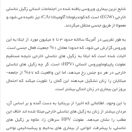
شایع ترین بیماری ویروسی یافته شده در اجتماعات انسانی زگیل­ تناسلی
خارجی (EGW) است که کوندیلوماتا آکومیناتا (CA) نیز نامیده می­ شود،و
معمولا از طریق جنسی منتقل می­گردند.
به طور تقریبی در آمریکا سالانه حدود 3 تا 6 میلیون مورد از ابتلا به این
ویروس گزارش می شود، که حدودا معادل 1% جمعیت فعال جنسی است.
اثبات شده است که ابتلا به زگیل های تناسلی خارجی نتیجه­ مستقیم
عفونت پاپیلوماویروس انسانی (HPV) است. گر چه زگیل ­های تناسلی
خارجی در هر دو جنس رخ می­دهد، اما این واقعیت که 67% از جامعه­
مبتلایان را زنان تشکیل می­دهند این گمان را تقویت می­کند که احتمال
بروز این بیماری در زنان اندکی بیش­تر است.
با این وجود، اطلاعاتی که اخیرا از بریتانیا به دست آمده و بر اساس آن،
مردان بیشتر از زنان به زگیل­ های تناسلی خارجی مبتلا شده­ اند خلاف این
مطلب را نشان می­دهد. عفونت HPV سرطان­ زا، علاوه بر زگیل­ های
تناسلی، با پیشرفت انواعی از بیماری های بدخیم و پیش­بدخیمی نواحی