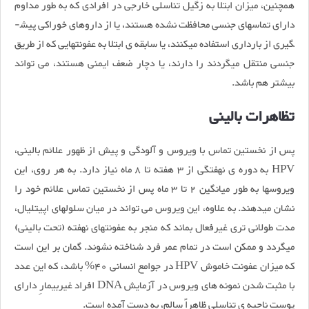
هم­چنین، میزان ابتلا به زگیل­ تناسلی خارجی در افرادی که به طور مداوم
دارای تماس­های جنسی محافظت نشده هستند، یا از داروهای خوراکی پیش­
گیری از بارداری استفاده می­کنند، یا سابقه­ ی ابتلا به عفونت­هایی که از طریق
جنسی منتقل می­گردند را دارند، یا دچار ضعف ایمنی هستند، می­ تواند
بیش­تر هم باشد.
تظاهرات بالینی
پس از نخستین تماس با ویروس و آلودگی و پیش از ظهور علائم بالینی،
HPV به دوره­ ی نهفتگی از 3 هفته تا 8 ماه نیاز دارد. به هر روی، این
ویروس­ها به طور میانگین 2 تا 3 ماه پس از نخستین تماس علائم خود را
نشان می­دهند. به علاوه، این ویروس می تواند در میان سلول­های اپیتلیال،
مدت طولانی­ تری غیرفعال بماند که منجر به عفونت­های نهفته (تحت­ بالینی)
می­گردد و ممکن است در تمام عمر فرد شناخته نشوند. گمان بر این است
که میزان عفونت خاموش HPV در جوامع انسانی 40% باشد، که این عدد
با مثبت شدن نمونه ­های ویروس در آزمایش DNA افراد غیربیمارِ دارای
پوست ناحیه­ ی تناسلی ظاهراً سالم، به دست آمده است.