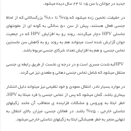
جدید در جوانان با سن 15 تا 24 سال دیده می­شود.
در حقیقت، تخمین زده می­شود که 75% تا 80% بزرگسالانی که از لحاظ
جنسی فعال هستند، پیش از سن 50 سالگی به گونه­ ای از عفونت­های
تناسلی HPV دچار می­گردند. روند رو به افزایش HPV که در جمعیت
جوان گزارش شده است می­تواند هم به روند رو به کاهش سن نخستین
تماس جنسی، و هم به افزایش تعداد شرکای جنسی مربوط باشد.
HPVبه شدت مسری است و در درجه­ ی نخست از طریق رابطه­ ی جنسی
منتقل می­شود که شامل تماس جنسی دهانی و مقعدی نیز می­ گردد.
در موارد بسیار نادر، انتقال عمودی و خود تلقیحی نیز می­تواند دلیل انتشار
بیماری باشد. گمان می­شود که پس از تماس جنسی با فرد مبتلا به HPV،
خطر ابتلا به ویروس و مشکلات فزاینده­ ی متعاقب آن مانند زگیل­های
تناسلی خارجی ، 75% باشد. در فعالان جنسی، میزان بالای انتقال به
تنهایی منجر به خطر همیشگی ابتلا به زگیل­های تناسلی خارجی می­شود.