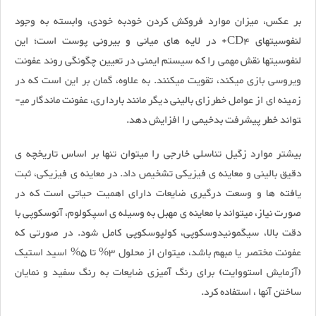
بر عکس، میزان موارد فروکش کردن خودبه خودی، وابسته به وجود
لنفوسیت­های CD4+ در لایه­ های میانی و بیرونی پوست است؛ این
لنفوسیت­ها نقش مهمی را که سیستم ایمنی در تعیین چگونگی روند عفونت
ویروسی بازی می­کند، تقویت می­کنند. به علاوه، گمان بر این است که در
زمینه ­ای از عوامل خطرزای بالینی دیگر مانند بارداری، عفونت ماندگار می­
تواند خطر پیش­رفت بدخیمی را افزایش دهد.
بیش­تر موارد زگیل تناسلی خارجی را می­توان تنها بر اساس تاریخچه­ ی
دقیق بالینی و معاینه­ ی فیزیکی تشخیص داد. در معاینه­ ی فیزیکی، ثبت
یافته­ ها و وسعت درگیری ضایعات دارای اهمیت حیاتی است که در
صورت نیاز، می­تواند با معاینه­ ی مهبل به وسیله­ ی اسپکولوم، آنوسکوپی با
دقت بالا، سیگموئیدوسکوپی، کولپوسکوپی کامل شود. در صورتی که
عفونت مختصر یا مبهم باشد، می­توان از محلول 3% تا 5% اسید استیک
(آزمایش استووایت) برای رنگ ­آمیزی ضایعات به رنگ سفید و نمایان
ساختن آن­ها ، استفاده کرد.