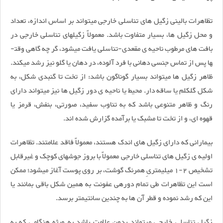
تظاهرات بالینی زگیل­ های تناسلی خارجی می­تواند بر اساس اندازه، تعداد
و محل زگیل­ ها، بسیار متفاوت باشد. معمولاً زگیل­های تناسلی خارجی در
بافت­ های مرطوب ناحیه­ ی مقعدی-تناسلی یافت می­شود، گر چه گاهی وقت­
ها پس از تماس جنسی دهانی با فرد آلوده، در دهان یا گلو نیز رشد می­کند.
ظاهر زگیل ها می­تواند بسیار گوناگون باشد: از تخت تا گنبدی شکل، به
شکل گل­کلم یا ساقه­ دار. محیط یا ناحیه­ ی دور زگیل­ ها نیز می­تواند دارای
رنگ و ظاهر متنوعی باشد که به تناوب سفید، صورتی، بنفش، قرمز یا
قهوه­ ای، و از تخت تا مشبک یا برآمده گزارش شده ­اند.
بیمارانی که دارای زگیل­ های اندک هستند، معمولاً فاقد علامتند. تظاهرات
اولیه­ ی زگیل­ های تناسلی خارجی معمولاً با بروز جوش­های کوچک و غیرقابل
تشخیص 2-1 میلی­متریِ هم­رنگ گوشت، بر روی پوست آغاز می­شود؛ ممکن
است این تظاهرات طی تمام دوره­ی عفونت به همین شکل باقی بمانند یا
این که رشد نموده و قطر آن ها به چندین سانتی­متر برسد.
زگیل­ تناسلی خارجی می­تواند بدون علامت باشد به ویژه هنگامی که به