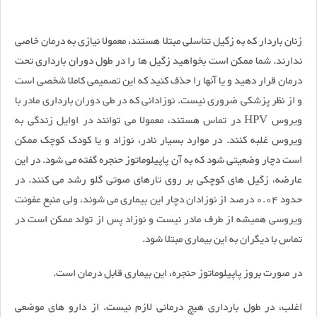
زنان باردار که به زگیل تناسلی مبتلا هستند، معمولا نیازی به درمان خاصی
ندارند. شما ممکن است بخواهید زگیل ها را در طول دوران بارداری تحت
درمان قرار دهید و یا آنها را حذف کنید که این تصمیمى کاملا شخصی است
و از نظر پزشکی ضروری نیست. نوزادانی که در طى دوران بارداری مادر با
ویروس HPV در تماس هستند، معمولا مى توانند در اوایل زندگى به
ویروس غلبه کنند. در موارد بسیار نادر، نوزاد و یا کودک کوچک ممکن
است دچار وضعیتی شود که به آن پاپیلوماتوز حنجره گفته مى شود. در این
عارضه، زگیل های کوچکى بر روی تارهای صوتی گلو رشد می کنند. در
حدود ٠.٠۴ درصد از نوزادان دچار این بیماری مى شوند، ولى منبع عفونت
ویروسی همیشه از طرف مادر نیست و نوزاد پس از تولد ممکن است در
تماس با دیگران به این بیمارى مبتلا شود.
در صورت بروز پاپیلوماتوز حنجره، این بیمارى قابل درمان است.
اغلب، در طول بارداری هیچ درمانى لازم نیست. از دارو هاى موضعی