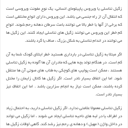
زگیل تناسلى یا ویروس پاپیلومای انسانی، یک نوع عفونت ویروسی است
که انتقال آن از راه جنسی می باشد. این ویروس دارای انواع مختلفی است
که برخی از آنها با خطر بالا می توانند باعث سرطان دهانه رحم شوند. انواع
کم خطر این ویروس می توانند زگیل های تناسلی ایجاد کنند. این زگیل ها
مى توانند در اندام تناسلى به شکل بزرگ ، صاف یا گرد باشند.
اگر مبتلا به زگیل تناسلی در بارداری هستید خطر ابتلاى کودک شما به آن
کم است. در هنگام تولد بچه هایى که مادران آن ها آلوده به زگیل تناسلی
هستند ، ممکن است پولیپ های کوچکى به طناب های صوتی آن ها منتقل
شود. اما این اتفاق بسیار نادر است. اگر زگیل ها کانال زایمان را مختل
کرده باشند، ممکن است نیاز به انجام سزارین باشد . اما این اتفاق نیز
بسیار نادر است.
زگیل تناسلی معمولا علامتى ندارد. اگر زگیل تناسلی دارید، به احتمال زیاد
در اطراف یا در لبه هاى ناحیه تناسلى ایجاد مى شوند ، اما زگیل مى تواند
در داخل واژن ( مهبل ) و دهانه ى رحم نیز رشد کند. گاهی اوقات زگیل ها