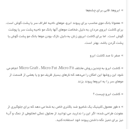
ابروها، قابی برای چشم‌ها
»
معمولا بانک موی مناسب برای پیوند ابرو، موهای ناحیه اطراف سر یا پشت گوش است.
»
برای کاشت ابروی مردان به دلیل ضخامت موهای آنها بانک مو ناحیه پشت سر یا پوشت
گوش است. اما برای کاشت ابروی زنان به دلیل نازک بودن موها بانک مو پشت گوش یا
پشت گردن باشد، بهتر است.
صفر تا صد کاشت ابرو
»
کاشت ابرو به چندین روش مختلف Micro Graft ، Micro Fut ،Micro Fit انجام می
»
شود این روشها این امکان را می‌دهد که تارهای بسیار ظریف مو و یا بعضی از قسمت از
موهای سر را به ابروها پیوند بزند
کاشت ابرو چیست ؟
»
ه طور معمول کلینیک یک شامپو ضد باکتری خاص به شما می دهد که برای جلوگیری از
»
عفونت طراحی شده؛ اگر این را ندارید، می توانید از محلول نمکی (مخلوطی از نمک و آب)
نیز برای تمیز نگه داشتن پیوند خود استفاده کنید.