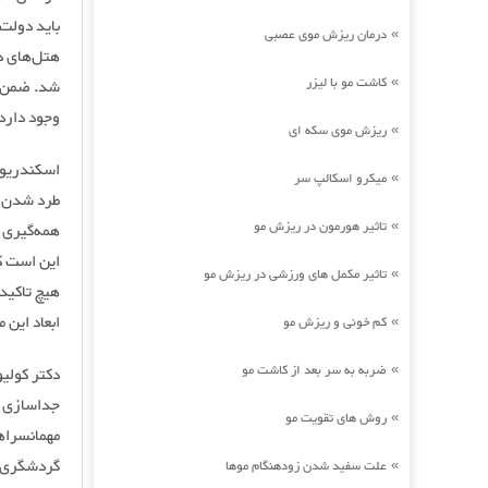
باید دولت 
درمان ریزش موی عصبی
»
هتل‌های د
کاشت مو با لیزر
»
شد. ضمن ا
وجود دارد.
ریزش موی سکه ای
»
اسکندریون 
میکرو اسکالپ سر
»
طرد شدن از
تاثیر هورمون در ریزش مو
»
همه‌گیری و
این است که
تاثیر مکمل های ورزشی در ریزش مو
»
هیچ تاکید 
ابعاد این 
کم خونی و ریزش مو
»
ضربه به سر بعد از کاشت مو
»
دکتر کولی
جداسازی مد
روش های تقویت مو
»
مهمانسراها
گردشگری و
علت سفید شدن زودهنگام موها
»