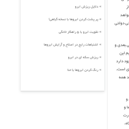
ز
دلایل ریزش ابرو
»
واهد
پر پشت کردن ابروها با نسخه گیاهی!
»
تی دولتی
تقویت ابرو با 5 راهکار خانگی
»
ی بعدی و
اشتباهات رایج در اصلاح و آرایش ابروها
»
م این
ریزش سکه ای در ابرو
»
ود دارد
ری است.
رنگ کردن ابروها با حنا
»
د همه
و
ا و
ارت
ه،