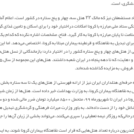
دشگری، است.
رییس بنیاد مستضعفان نیز که مالک ۲۲ هتلِ سه، چهار و پنج ستاره در کشور است، اعل
نگی ستاد ملی مبارزه با کرونا امکانات دراختیار خود را برای اسکان و تامین غذای گ
امت تا پایان مبارزه با کرونا به کار گیرد. فتاح، مشخصات اشاره نکرده که کدام یک 
برای تبدیل به نقاهتگاه و قرنطینه بیماران مبتلا به کرونا، اختصاص می‌دهد. اما ای
از هتل‌های چهار و پنج ستاره کشور را در اختیار دارد؛ بازماندگانی از نسل هتل‌
 فروش، به مزایده گذاشته شده‌اند.
ه حرفه‌ای هتلداران ایران نیز از ارائه فهرستی از هتل‌های یک تا سه ستاره ب
 به نقاهتگاه بیماران کرونا، به وزارت بهداشت خبر داده است. هتل‌ها از زمان شی
ویروس کرونا در ایران تا شهریورماه ٩٩، متحمل ٨۵٠٠ میلیارد تومان ضرر مالی شده و
اغل خود را از دست داده‌اند. به باور وزارت میراث فرهنگی و گردشگری تبدیل هت
درحالی‌که روزگار نیمه تعطیلی را سپری می‌کنند، می‌تواند بخشی از زیان آن‌ها را ج
ندریون درباره تعداد هتل‌هایی که قرار است نقاهتگاه بیماران کرونا شوند، به ای