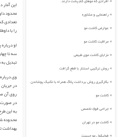
افرادی که موهای کم پشت دارند.
»
این آمار 
محدود داوط
راهنمایی و مشاوره
»
تعدادی که
عوارض کاشت مو
»
را با داوط
مراقبت کاشت مو
»
او درباره 
سه تا چهار
مزایای کاشت موی طبیعی
»
تبدیل به ن
روش ترکیبی استتار با قطع گرافت
»
وی درباره 
بکارگیری روش برداشت پلاگ همراه با تکنیک پوشاندن
»
در جریان 
روی آن صح
کاشت مو
»
در صورت د
جراحی فوق تخصص
»
به این طرح
محدوده شهر
کاشت مو در تهران
»
بهداشت تا
فولیکول مو چیست
»