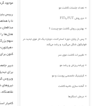
موجود گر
تعداد جلسات کاشت مو
»
دو روش FUT یاFIT
»
تا با هماه
مدافعان سل
بهترین روش کاشت مو چیست ؟
»
هتل‌ها را 
پس از پایان دوره استراحت، دوباره یک تار موی جدید در
»
سهم بزرگی 
فولیکول شکل می‌گیرد و رشد می‌کند
کنون برای
تغییرات کاشت موی سر
»
دبیر جامع
چرخه ریزش و رشد مو
»
برای تبدیل
کیلینیک تخصصی پوست و مو
»
نیروهای ش
آماده سازی ناحیه کاشت
»
نقاهتگاه، 
درمان اسکارها
»
کامیار اسک