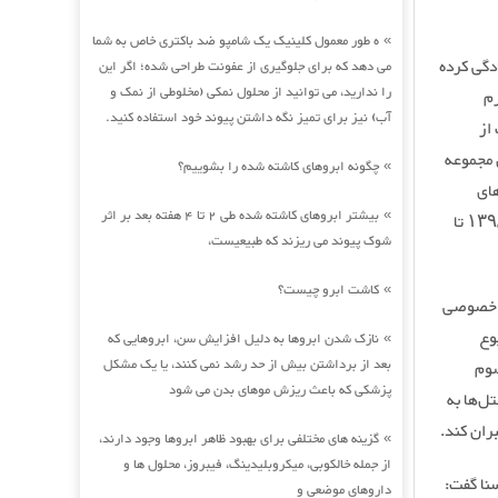
ه طور معمول کلینیک یک شامپو ضد باکتری خاص به شما
»
ام آمادگی کرده
می دهد که برای جلوگیری از عفونت طراحی شده؛ اگر این
را ندارید، می توانید از محلول نمکی (مخلوطی از نمک و
رم
آب) نیز برای تمیز نگه داشتن پیوند خود استفاده کنید.
از
ن مجموعه
چگونه ابروهای کاشته شده را بشوییم؟
»
های
بیشتر ابروهای کاشته شده طی 2 تا 4 هفته بعد بر اثر
»
«هیلتون» و «هایت» که تا دهه پنجاه در ایران شعبه داشتند. هتل‌های این مجموعه از سال ۱۳۹۵ تا
شوک پیوند می ریزند که طبیعیست،
کاشت ابرو چیست؟
»
خش خصوصی
وع
نازک شدن ابروها به دلیل افزایش سن، ابروهایی که
»
بعد از برداشتن بیش از حد رشد نمی کنند، یا یک مشکل
 دو سوم
پزشکی که باعث ریزش موهای بدن می شود
ل‌ها به
بران کند.
گزینه های مختلفی برای بهبود ظاهر ابروها وجود دارند،
»
از جمله خالکوبی، میکروبلیدینگ، فیبروز، محلول ها و
سنا گفت:
داروهای موضعی و