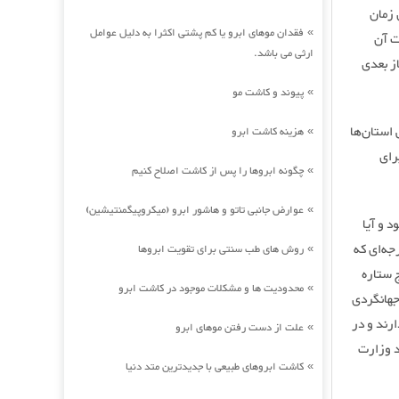
 زمان
فقدان موهای ابرو یا کم پشتی اکثرا به دلیل عوامل
»
ت آن
ارثی می باشد.
ز بعدی
پیوند و کاشت مو
»
 استان‌ها
هزینه کاشت ابرو
»
رای
چگونه ابروها را پس از کاشت اصلاح کنیم
»
عوارض جانبی تاتو و هاشور ابرو (میکروپیگمنتیشین)
»
د و آیا
جه‌ای که
روش های طب سنتی برای تقویت ابروها
»
 ستاره
محدودیت ها و مشکلات موجود در کاشت ابرو
»
جهانگردی
رند و در
علت از دست رفتن موهای ابرو
»
د وزارت
کاشت ابروهای طبیعی با جدیدترین متد دنیا
»