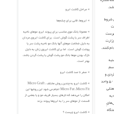
و سه ستاره
شد.
مراحل کاشت ابرو
»
ن شروط
ابروها، قابی برای چشم‌ها
»
ت
معمولا بانک موی مناسب برای پیوند ابرو، موهای ناحیه
»
فهرست
اطراف سر یا پشت گوش است. برای کاشت ابروی مردان
وزارت
به دلیل ضخامت موهای آنها بانک مو ناحیه پشت سر یا
ام کنند.
پوشت گوش است. اما برای کاشت ابروی زنان به دلیل
نازک بودن موها بانک مو پشت گوش یا پشت گردن باشد،
نبه
بهتر است.
اسم
صفر تا صد کاشت ابرو
»
ردی و
جهانگردی برای تبدیل به قرنطینه بیماران مبتلا به کرونا اعلام آمادگی کرده‌اند. این مجموعه با ۵۰ واحد
کاشت ابرو به چندین روش مختلف Micro Graft ،
»
هتلی
Micro Fut ،Micro Fit انجام می شود این روشها این
به
امکان را می‌دهد که تارهای بسیار ظریف مو و یا بعضی از
قسمت از موهای سر را به ابروها پیوند بزند
هایِ
تگاه
کاشت ابرو چیست ؟
»