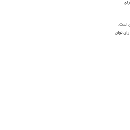
رای
ن است.
رای توان