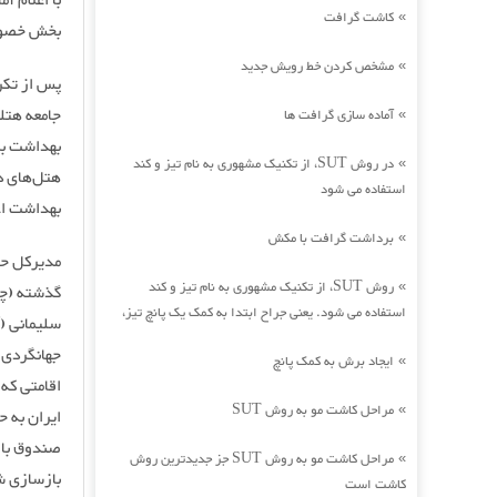
کاشت گرافت
»
بخش خصوصی
مشخص کردن خط رویش جدید
»
پس از تکرا
جامعه هتل
آماده سازی گرافت ها
»
بهداشت بر
در روش SUT، از تکنیک مشهوری به نام تیز و کند
»
هتل‌های در
استفاده می شود
بهداشت اعل
برداشت گرافت با مکش
»
مدیرکل حو
روش SUT، از تکنیک مشهوری به نام تیز و کند
»
گذشته (چها
استفاده می شود. یعنی جراح ابتدا به کمک یک پانچ تیز،
سلیمانی (
ایجاد برش به کمک پانچ
»
اقامتی که
مراحل کاشت مو به روش SUT
»
ایران به 
صندوق باز
مراحل کاشت مو به روش SUT جز جدیدترین روش
»
بازسازی شد
کاشت است